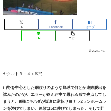
X
Facebook
はてブ
LINE
コピー
2026.07.07
ヤクルト３－４ｘ広島
山野を中心とした綱渡りのような野球で何とか連敗脱出を
試みたのだが、エラーが絡んだ中で思わぬ形で失点してし
まうと、9回にキハダが坂倉に逆転サヨナラ2ランホームラ
ンを浴びてしまい、連敗は5に伸びてしまった。そして貯