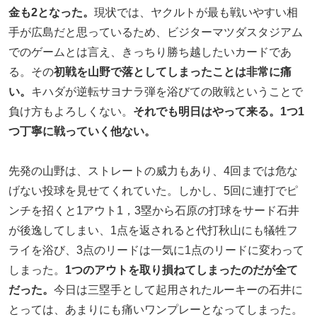
金も2となった。
現状では、ヤクルトが最も戦いやすい相
手が広島だと思っているため、ビジターマツダスタジアム
でのゲームとは言え、きっちり勝ち越したいカードであ
る。その
初戦を山野で落としてしまったことは非常に痛
い。
キハダが逆転サヨナラ弾を浴びての敗戦ということで
負け方もよろしくない。
それでも明日はやって来る。1つ1
つ丁寧に戦っていく他ない。
先発の山野は、ストレートの威力もあり、4回までは危な
げない投球を見せてくれていた。しかし、5回に連打でピ
ンチを招くと1アウト1，3塁から石原の打球をサード石井
が後逸してしまい、1点を返されると代打秋山にも犠牲フ
ライを浴び、3点のリードは一気に1点のリードに変わって
しまった。
1つのアウトを取り損ねてしまったのだが全て
だった。
今日は三塁手として起用されたルーキーの石井に
とっては、あまりにも痛いワンプレーとなってしまった。