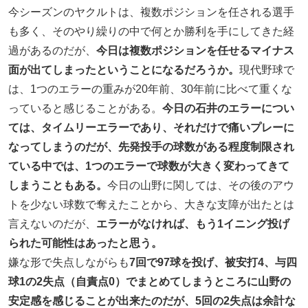
今シーズンのヤクルトは、複数ポジションを任される選手
も多く、そのやり繰りの中で何とか勝利を手にしてきた経
過があるのだが、
今日は複数ポジションを任せるマイナス
面が出てしまったということになるだろうか。
現代野球で
は、1つのエラーの重みが20年前、30年前に比べて重くな
っていると感じることがある。
今日の石井のエラーについ
ては、タイムリーエラーであり、それだけで痛いプレーに
なってしまうのだが、先発投手の球数がある程度制限され
ている中では、1つのエラーで球数が大きく変わってきて
しまうこともある。
今日の山野に関しては、その後のアウ
トを少ない球数で奪えたことから、大きな支障が出たとは
言えないのだが、
エラーがなければ、もう1イニング投げ
られた可能性はあったと思う。
嫌な形で失点しながらも
7回で97球を投げ、被安打4、与四
球1の2失点（自責点0）でまとめてしまうところに山野の
安定感を感じることが出来たのだが、5回の2失点は余計な