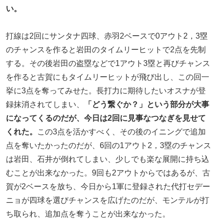
い。
打線は2回にサンタナ四球、赤羽2ベースで0アウト2，3塁
のチャンスを作ると岩田のタイムリーヒットで2点を先制
する。その後岩田の盗塁などで1アウト3塁と再びチャンス
を作ると古賀にもタイムリーヒットが飛び出し、この回一
挙に3点を奪ってみせた。長打力に期待したいオスナが登
録抹消されてしまい、
「どう繋ぐか？」という部分が大事
になってくるのだが、今日は2回に見事なつなぎを見せて
くれた。
この3点を活かすべく、その後のイニングで追加
点を奪いたかったのだが、6回の1アウト2，3塁のチャンス
は岩田、石井が倒れてしまい、少しでも楽な展開に持ち込
むことが出来なかった。9回も2アウトからではあるが、古
賀が2ベースを放ち、今日から1軍に登録された代打セデー
ニョが四球を選びチャンスを広げたのだが、モンテルが打
ち取られ、追加点を奪うことが出来なかった。