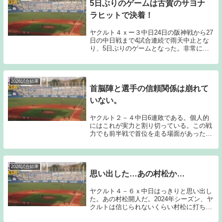
5日ぶりのゲームは古賀のサヨナ
ラヒットで決着！
ヤクルト４ｘー３中日24日の阪神戦から27
日の中日戦まで4試合連続で雨天中止とな
り、5日ぶりのゲームとなった。非常にレ
アなシチュエーションでのゲームとなった
のだが、今思えば、23日の阪神戦に勝てて
いて良かったものである。チーム全体とし
て多少...
2026試合結果
首脳陣と選手の信頼関係は崩れて
いない。
ヤクルト２－４中日6連敗である。個人的
にはこれが実力と割り切っている。この戦
力でも前半戦で首位を走る場面があったと
いう事実は、池山監督をはじめとする首脳
陣の手腕と選手との信頼関係によってもた
らされたものだと思っている。今日のゲー
ムでは、中日...
2026試合結果
思い出した…あの村松か…
ヤクルト４－６ｘ中日はっきりと思い出し
た。あの村松開人だ。2024年シーズン、ヤ
クルトは信じられないくらい村松に打ち込
まれた。何故ここまで打ち込まれるのか不