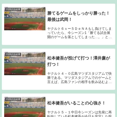
思議なくらい打ちまくられたのである。昨
シーズンはそこまで打ち込まれることもな
く、村松...
2026試合結果
勝てるゲームをしっかり勝った！
最後は武岡！
ヤクルト６ｘー５ＤｅＮＡもし負けてしま
っていたら、今シーズン1「勝てる試合展
開のゲームを落としてしまった…。」と感
じるゲームだったと思う。①小川の調子の
良さ。②2アウト満塁から投手入江に先制
タイムリー2点タイムリー2ベースを浴び
る。③逆転し...
2026試合結果
松本健吾が投げて打つ！澤井廉が
打つ！
ヤクルト４－０広島マツダスタジアムで快
勝である。マツダスタジアムでのゲームと
言えば、広島ファンの相手を飲み込むよう
な応援含めて戦いづらい印象があったのだ
が、最近はそういった雰囲気がなくなって
きている。しかし、週末に関してはまだそ
ういった雰囲...
2026試合結果
松本健吾がいることの心強さ！
ヤクルト５－１中日今シーズンは先発に再
転向している松本健吾が今日も安定した投