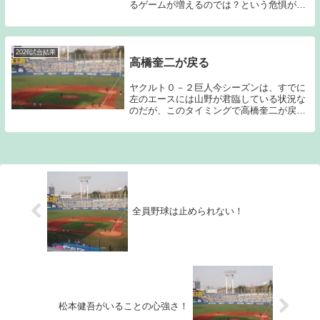
るゲームが増えるのでは？という危惧が開
幕前にはあった。もちろん今シーズン中こ
ういった完敗はあったのだが、その他のロ
ースコアのゲームを拾うことが出来ていた
ため、切り替...
2026試合結果
高橋奎二が戻る
ヤクルト０－２巨人今シーズンは、すでに
左のエースには山野が君臨している状況な
のだが、このタイミングで高橋奎二が戻っ
て来た。影が薄くなりかけていたため、高
橋自身も焦りのようなものを感じていたの
ではないだろうか？そんな中で今ある力は
出し切ってく...
全員野球は止められない！
松本健吾がいることの心強さ！