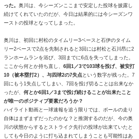
った。
奥川は、今シーズンここまで安定した投球を披露し
続けてくれていたのだが、今日は結果的には今シーズンワ
ーストの投球となってしまった。
奥川は、初回に村松のタイムリー3ベースと石伊のタイム
リー2ベースで2点を先制されると3回には村松と石川昂に2
ランホームランを浴び、3回までに6点を失ってしまった。
ここから何とか持ち直し、
6回1／3で103球を投げ、被安打
10（被本塁打2）、与四球2の7失点
という数字が残った。7
回にもう1失点してしまい、7回を投げ切ることは出来なか
ったが、
何とか6回1／3まで投げ続けることが出来たこと
が唯一のポジティブ要素だろうか？
ハイライト動画と一球速報を追う限りでは、ボールの走り
自体はまずまずだったのかな？と推測するのだが、今の奥
川の状態からするとストライク先行の投球が出来ていたと
しても今日のように打ち込まれてしまうことも可能性はあ