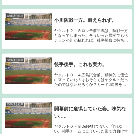
とが大切だと思っている。昨日は、土壇場
での逆転サヨナラ勝ちとなったのだが、今
日は柳に完封を許してしまった。今年のヤ
クルトの打線...
2026試合結果
小川防戦一方。耐えられず。
ヤクルト２－５ロッテ前半戦は、防戦一方
となってしまった。そういった展開でもベ
テラン小川が粘れれば、後半勝負に持ち込
める可能性もあったのだが、今日は初回か
らこまめに失点を重ねてしまい、試合の流
れを手放してしまった。終始ロッテペース
で試合が進行...
2026試合結果
後手後手。これも実力。
ヤクルト０－４広島試合前、精神的に優位
に立っていたのはおそらくはヤクルトだっ
たのではないだろうか？カード3連勝を掛
けてプロ初先発となる石原をマウンドに送
った。対する広島はルーキーの赤木が先発
ということで両チームとも早めの継投を念
頭に置いた中...
2026試合結果
開幕前に危惧していた姿。味気な
い…。
ヤクルト０－８DeNA打てない。守れな
い。相手チームにこういった形で力負けす