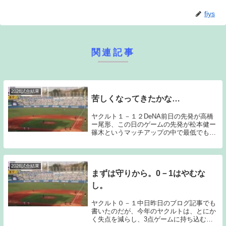
fiys
関連記事
2026試合結果
苦しくなってきたかな…
ヤクルト１－１２DeNA前日の先発が高橋
ー尾形、この日のゲームの先発が松本健ー
篠木というマッチアップの中で最低でも1
つは勝っておきたかったと思うのだが、両
ゲーム共に落としてしまった。池山監督が
チームの雰囲気を変え、個々の能力では他
球団に劣っ...
2026試合結果
まずは守りから。0－1はやむな
し。
ヤクルト０－１中日昨日のブログ記事でも
書いたのだが、今年のヤクルトは、とにか
く失点を減らし、3点ゲームに持ち込むこ