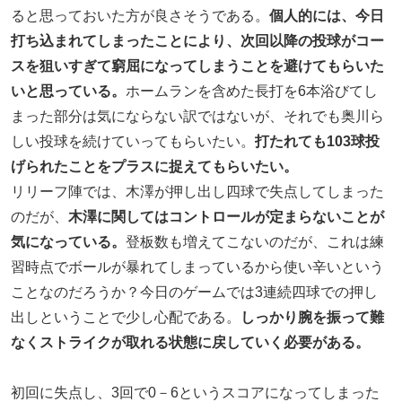
ると思っておいた方が良さそうである。
個人的には、今日
打ち込まれてしまったことにより、次回以降の投球がコー
スを狙いすぎて窮屈になってしまうことを避けてもらいた
いと思っている。
ホームランを含めた長打を6本浴びてし
まった部分は気にならない訳ではないが、それでも奥川ら
しい投球を続けていってもらいたい。
打たれても103球投
げられたことをプラスに捉えてもらいたい。
リリーフ陣では、木澤が押し出し四球で失点してしまった
のだが、
木澤に関してはコントロールが定まらないことが
気になっている。
登板数も増えてこないのだが、これは練
習時点でボールが暴れてしまっているから使い辛いという
ことなのだろうか？今日のゲームでは3連続四球での押し
出しということで少し心配である。
しっかり腕を振って難
なくストライクが取れる状態に戻していく必要がある。
初回に失点し、3回で0－6というスコアになってしまった