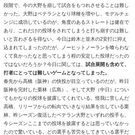
段階で、今の大野を崩して試合をもつれさせることは難し
かった。大野はベテランとなり球種を増やし、モデルチェ
ンジに成功しているのが、角度のあるストレートは健在で
あり、これだけの投球をされてしまうと打ち崩すのは難し
いと言わざるを得ない。今日は鈴木と並木の2安打に抑え
込まれてしまったのだが、ノーヒットノーランを喰らわな
くて良かったなと思ってしまう程の安定した投球だったの
ではないだろうか？今日に関しては、
試合展開も含めて、
打者にとっては難しいゲームとなってしまった。
春先から高橋（阪神）の快投が目立っているのだが、昨日
阪神を完封した栗林（広島）、そして大野（中日）につい
てもかなりの投球を披露してくれている。怪我に苦しんだ
高橋、リリーフからの転向でいきなり結果を出している栗
林、昨シーズン復活したベテラン大野といずれの投手も、
今シーズンここまでの投球を披露するとは思っていなかっ
たので驚いている。どの選手も苦労をしてきている選手だ