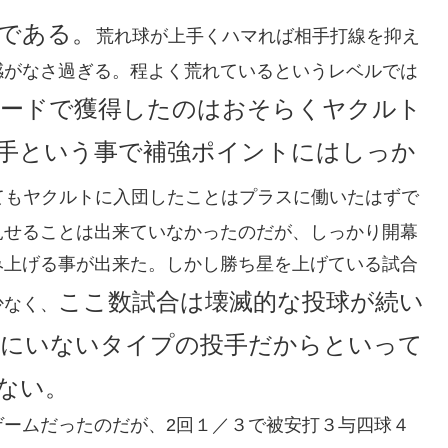
である。
荒れ球が上手くハマれば相手打線を抑え
感がなさ過ぎる。程よく荒れているというレベルでは
ードで獲得したのはおそらくヤクルト
手という事で補強ポイントにはしっか
てもヤクルトに入団したことはプラスに働いたはずで
見せることは出来ていなかったのだが、しっかり開幕
み上げる事が出来た。しかし勝ち星を上げている試合
ここ数試合は壊滅的な投球が続い
少なく、
にいないタイプの投手だからといって
ない。
ゲームだったのだが、2回１／３で被安打３与四球４