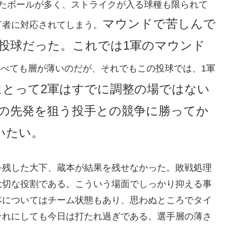
したボールが多く、ストライクが入る球種も限られて
マウンドで苦しんで
打者に対応されてしまう。
投球だった。これでは1軍のマウンド
べても層が薄いのだが、それでもこの投球では、1軍
にとって2軍はすでに調整の場ではない
の先発を狙う投手との競争に勝ってか
いたい。
を残した大下、蔵本が結果を残せなかった。敗戦処理
大切な役割である。こういう場面でしっかり抑える事
本についてはチーム状態もあり、思わぬところでタイ
それにしても今日は打たれ過ぎである。選手層の薄さ