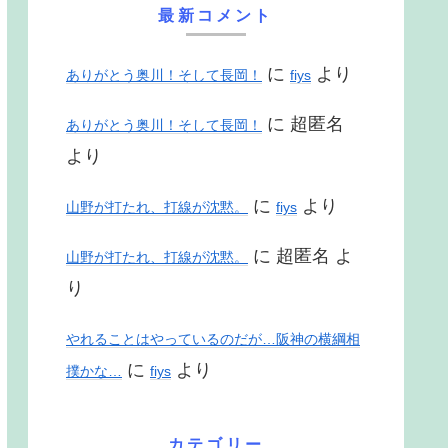
最新コメント
に
より
ありがとう奥川！そして長岡！
fiys
に
超匿名
ありがとう奥川！そして長岡！
より
に
より
山野が打たれ、打線が沈黙。
fiys
に
超匿名
よ
山野が打たれ、打線が沈黙。
り
やれることはやっているのだが…阪神の横綱相
に
より
撲かな…
fiys
カテゴリー