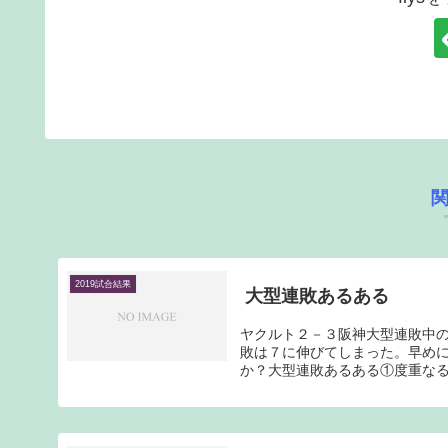
2019試合結果
大型連敗あるある
ヤクルト２－３阪神大型連敗中
敗は７に伸びてしまった。早め
か？大型連敗あるある①度重なる拙