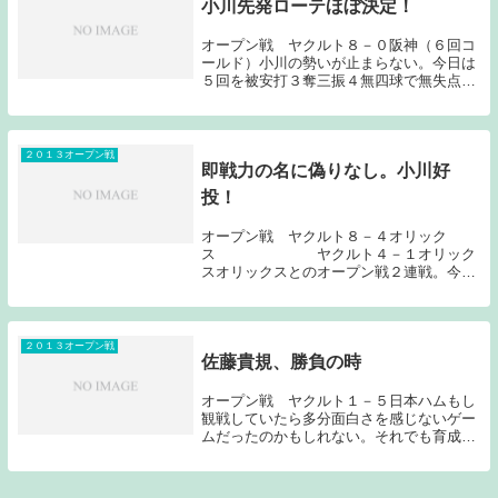
小川先発ローテほぼ決定！
オープン戦 ヤクルト８－０阪神（６回コ
ールド）小川の勢いが止まらない。今日は
５回を被安打３奪三振４無四球で無失点。
これで対外試合１４回無失点とのことだ。
これまでに何度かブログで取り上げている
ようにこの小川、アマチュア時代から注目
されており、...
２０１３オープン戦
即戦力の名に偽りなし。小川好
投！
オープン戦 ヤクルト８－４オリック
ス ヤクルト４－１オリック
スオリックスとのオープン戦２連戦。今日
はルーキー小川の好投が目立ったのだが、
その前に昨日の試合から振り返りたい。８
－４で勝利したのだが、小川監督が「ひど
い試合」と振り返...
２０１３オープン戦
佐藤貴規、勝負の時
オープン戦 ヤクルト１－５日本ハムもし
観戦していたら多分面白さを感じないゲー
ムだったのかもしれない。それでも育成枠
の佐藤貴規は奮闘した。由規の弟というこ
とで育成枠に滑り込んだ部分も多分にあっ
ただろうこの佐藤が、３年目にして支配下