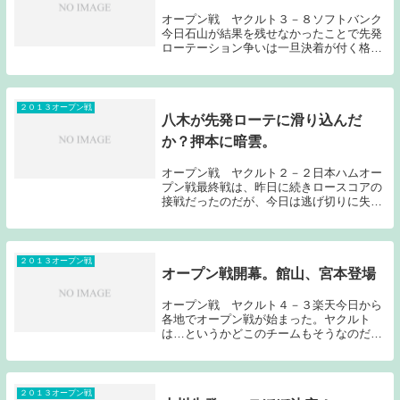
オープン戦 ヤクルト３－８ソフトバンク
今日石山が結果を残せなかったことで先発
ローテーション争いは一旦決着が付く格好
になりそうである。ここまでの石山の投球
を見ていると多くのファンの方が感じてい
たようにドラフト１位の器ではなかったと
言われても仕...
２０１３オープン戦
八木が先発ローテに滑り込んだ
か？押本に暗雲。
オープン戦 ヤクルト２－２日本ハムオー
プン戦最終戦は、昨日に続きロースコアの
接戦だったのだが、今日は逃げ切りに失敗
した。先発八木は、４回を被安打１奪三振
３与四球１の無失点と結果を残した。ここ
にきて開幕シリーズの阪神３連戦の３試合
目の先発候補...
２０１３オープン戦
オープン戦開幕。館山、宮本登場
オープン戦 ヤクルト４－３楽天今日から
各地でオープン戦が始まった。ヤクルト
は…というかどこのチームもそうなのだが
いきなり主力、ベテランが試合に出場して
いる。オープン戦の開幕投手は、館山。２
回を被安打２奪三振１の無失点。館山に関
しては現状何も...
２０１３オープン戦