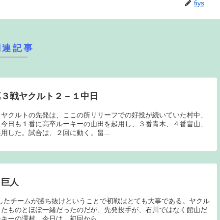
fiys
関連記事
第３戦ヤクルト２－１中日
、ヤクルトの先発は、ここの所リリーフでの好投が続いていた村中、
、今日も１番に高卒ルーキーの山田を起用し、３番青木、４番畠山、
用した。試合は、２回に動く。畠...
２巨人
したチームが勝ち抜けということで初戦はとても大事である。ヤクル
したものとほぼ一緒だったのだが、先発投手が、石川ではなく館山だ
キーの澤村。今日は、初回から...