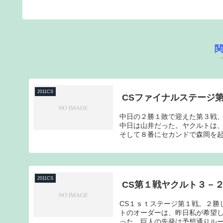
2011CS
CSファイナルステージ
中日の２勝１敗で迎えた第３戦
中日は山井だった。ヤクルトは
そして８番にセカンドで森岡を起
2011CS
CS第１戦ヤクルト３－
CS１ｓｔステージ第１戦。２勝
トのオーダーは、昨日私が希望
った。巨人の先発は予想通りルー