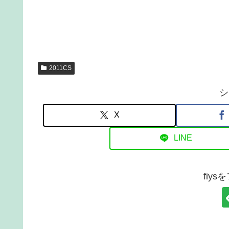
2011CS
シ
X
LINE
fiy