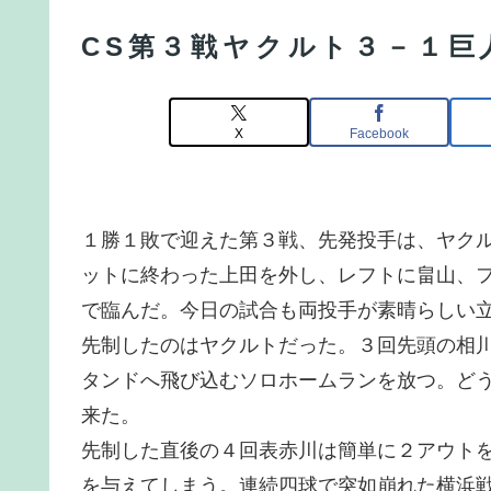
CS第３戦ヤクルト３－１巨
X
Facebook
１勝１敗で迎えた第３戦、先発投手は、ヤク
ットに終わった上田を外し、レフトに畠山、
で臨んだ。今日の試合も両投手が素晴らしい
先制したのはヤクルトだった。３回先頭の相
タンドへ飛び込むソロホームランを放つ。ど
来た。
先制した直後の４回表赤川は簡単に２アウト
を与えてしまう。連続四球で突如崩れた横浜