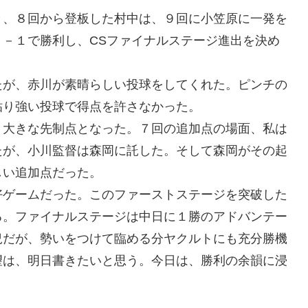
と、８回から登板した村中は、９回に小笠原に一発を
－１で勝利し、CSファイナルステージ進出を決め
たが、赤川が素晴らしい投球をしてくれた。ピンチの
粘り強い投球で得点を許さなかった。
、大きな先制点となった。７回の追加点の場面、私は
たが、小川監督は森岡に託した。そして森岡がその起
しい追加点だった。
好ゲームだった。このファーストステージを突破した
る。ファイナルステージは中日に１勝のアドバンテー
況だが、勢いをつけて臨める分ヤクルトにも充分勝機
望は、明日書きたいと思う。今日は、勝利の余韻に浸