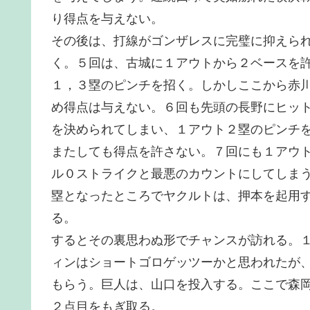
り得点を与えない。
その後は、打線がゴンザレスに完璧に抑えら
く。５回は、古城に１アウトから２ベースを
１，３塁のピンチを招く。しかしここから赤
め得点は与えない。６回も先頭の長野にヒッ
を決められてしまい、１アウト２塁のピンチ
またしても得点を許さない。７回にも１アウ
ル０ストライクと最悪のカウントにしてしま
塁となったところでヤクルトは、押本を起用
る。
するとその裏思わぬ形でチャンスが訪れる。
ィンはショートゴロゲッツーかと思われたが
もらう。巨人は、山口を投入する。ここで森
２点目をもぎ取る。