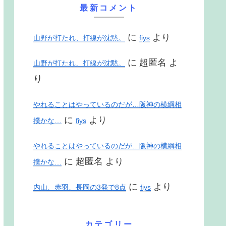
最新コメント
に
より
山野が打たれ、打線が沈黙。
fiys
に
超匿名
よ
山野が打たれ、打線が沈黙。
り
やれることはやっているのだが…阪神の横綱相
に
より
撲かな…
fiys
やれることはやっているのだが…阪神の横綱相
に
超匿名
より
撲かな…
に
より
内山、赤羽、長岡の3発で8点
fiys
カテゴリー