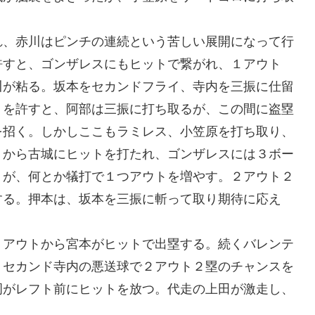
れ、赤川はピンチの連続という苦しい展開になって行
許すと、ゴンザレスにもヒットで繋がれ、１アウト
川が粘る。坂本をセカンドフライ、寺内を三振に仕留
トを許すと、阿部は三振に打ち取るが、この間に盗塁
を招く。しかしここもラミレス、小笠原を打ち取り、
トから古城にヒットを打たれ、ゴンザレスには３ボー
うが、何とか犠打で１つアウトを増やす。２アウト２
する。押本は、坂本を三振に斬って取り期待に応え
１アウトから宮本がヒットで出塁する。続くバレンテ
、セカンド寺内の悪送球で２アウト２塁のチャンスを
岡がレフト前にヒットを放つ。代走の上田が激走し、