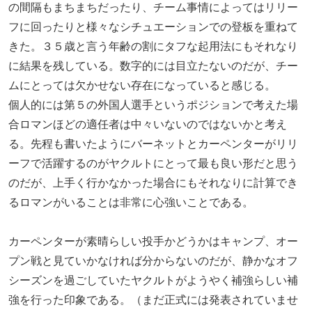
の間隔もまちまちだったり、チーム事情によってはリリー
フに回ったりと様々なシチュエーションでの登板を重ねて
きた。３５歳と言う年齢の割にタフな起用法にもそれなり
に結果を残している。数字的には目立たないのだが、チー
ムにとっては欠かせない存在になっていると感じる。
個人的には第５の外国人選手というポジションで考えた場
合ロマンほどの適任者は中々いないのではないかと考え
る。先程も書いたようにバーネットとカーペンターがリリ
ーフで活躍するのがヤクルトにとって最も良い形だと思う
のだが、上手く行かなかった場合にもそれなりに計算でき
るロマンがいることは非常に心強いことである。
カーペンターが素晴らしい投手かどうかはキャンプ、オー
プン戦と見ていかなければ分からないのだが、静かなオフ
シーズンを過ごしていたヤクルトがようやく補強らしい補
強を行った印象である。（まだ正式には発表されていませ