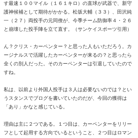
す最速１００マイル（１６１キロ）の直球が武器で、新守
護神候補として期待がかかる。松坂大輔（３３）、田沢純
一（２７）両投手の元同僚が、今季チーム防御率４・２６
と崩壊した投手陣を立て直す。（サンケイスポーツ引用）
ん？クリス・カーペンター？と思った人もいただろう。カ
ージナルスで活躍したカーペンターが来るの？と思ったら
全くの別人だった。そのカーペンターは引退していたので
すね。
私は、以前より外国人投手は３人は必要ないのでは？とい
うスタンスでブログを書いていたのだが、今回の獲得は
「あり」かなと感じている。
理由は主に２つである。１つ目は、カーペンターをリリー
フとして起用する方向でいるということ、２つ目はロマン