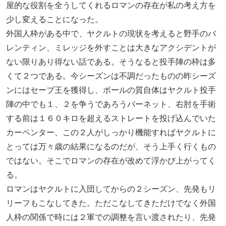
屋的な役割を全うしてくれるロマンの存在が私の考え方を
少し変えることになった。
外国人枠がある中で、ヤクルトの現状を考えると野手のバ
レンティン、ミレッジを外すことは大きなアクシデントが
ない限りあり得ない話である。そうなると投手陣の枠は多
くて２つである。今シーズンは不調だったものの昨シーズ
ンにはセーブ王を獲得し、ボールの質自体はヤクルト投手
陣の中でも１、２を争うであろうバーネット、右肘を手術
する前は１６０キロを超えるストレートを投げ込んでいた
カーペンター、この２人がしっかり機能すればヤクルトに
とっては万々歳の結果になるのだが、そう上手く行くもの
ではない。そこでロマンの存在が改めて浮かび上がってく
る。
ロマンはヤクルトに入団してからの２シーズン、先発もリ
リーフもこなしてきた。ただこなしてきただけでなく外国
人枠の関係で時には２軍での調整を言い渡されたり、先発