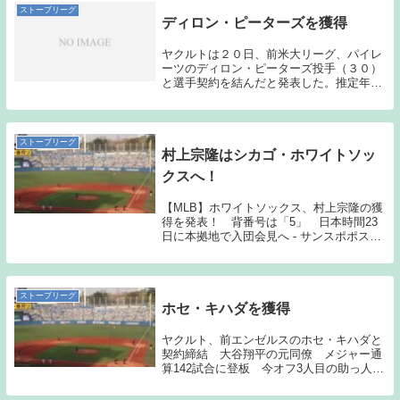
ストーブリーグ
ディロン・ピーターズを獲得
ヤクルトは２０日、前米大リーグ、パイレ
ーツのディロン・ピーターズ投手（３０）
と選手契約を結んだと発表した。推定年俸
７５万ドル（約１億円）プラス出来高払い
で背番号は「６３」に決定した。（サンケ
イスポーツ引用）22年シーズンは個人的に
期待してい...
ストーブリーグ
村上宗隆はシカゴ・ホワイトソッ
クスへ！
【MLB】ホワイトソックス、村上宗隆の獲
得を発表！ 背番号は「5」 日本時間23
日に本拠地で入団会見へ - サンスポポステ
ィングシステムでのメジャー移籍を目指し
ていた村上の入団先は、シカゴ・ホワイト
ソックスとなった。ポスティングシステム
の申...
ストーブリーグ
ホセ・キハダを獲得
ヤクルト、前エンゼルスのホセ・キハダと
契約締結 大谷翔平の元同僚 メジャー通
算142試合に登板 今オフ3人目の助っ人 -
サンスポリランソ、ウォルターズに続き、
今日はホセ・キハダの獲得が発表された。