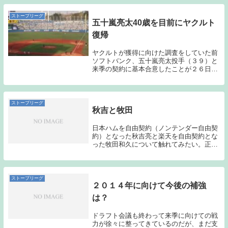
3投手の中で最もMLBでの実績があるのが
こ...
ストーブリーグ
五十嵐亮太40歳を目前にヤクルト
復帰
ヤクルトが獲得に向けた調査をしていた前
ソフトバンク、五十嵐亮太投手（３９）と
来季の契約に基本合意したことが２６日、
分かった。伊東昭光編成部長が「きょう
『お世話になります』という電話がありま
した。（狙いは）中継ぎの強化になりま
す。来年は（１軍...
ストーブリーグ
秋吉と牧田
日本ハムを自由契約（ノンテンダー自由契
約）となった秋吉亮と楽天を自由契約とな
った牧田和久について触れてみたい。正直
この2人であれば、NPBのいずれかの球団
が獲得に動くのではないか？と予想してい
たのだが、秋吉、牧田ともにNPB球団から
声がかか...
ストーブリーグ
２０１４年に向けて今後の補強
は？
ドラフト会議も終わって来季に向けての戦
力が徐々に整ってきているのだが、まだ支