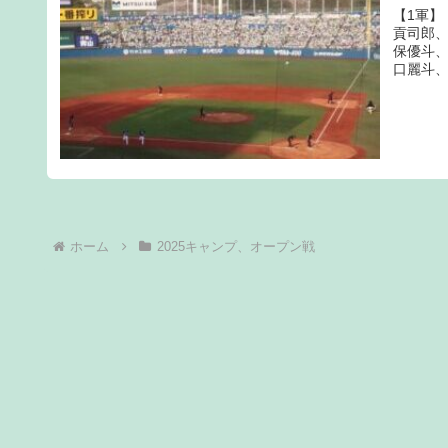
【1軍】
貢司郎
保優斗
口麗斗、
ホーム
2025キャンプ、オープン戦