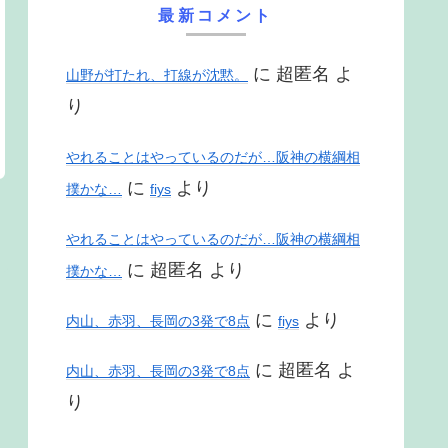
最新コメント
に
超匿名
よ
山野が打たれ、打線が沈黙。
り
やれることはやっているのだが…阪神の横綱相
に
より
撲かな…
fiys
やれることはやっているのだが…阪神の横綱相
に
超匿名
より
撲かな…
に
より
内山、赤羽、長岡の3発で8点
fiys
に
超匿名
よ
内山、赤羽、長岡の3発で8点
り