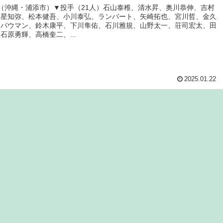
（沖縄・浦添市）▼投手（21人）石山泰稚、清水昇、奥川恭伸、吉村
、星知弥、松本健吾、小川泰弘、ランバート、矢崎拓也、宮川哲、金久
、バウマン、鈴木康平、下川隼佑、石川雅規、山野太一、荘司宏太、田
石原勇輝、高橋奎二、...
2025.01.22