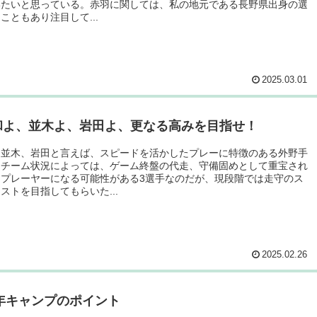
いたいと思っている。赤羽に関しては、私の地元である長野県出身の選
こともあり注目して...
2025.03.01
和よ、並木よ、岩田よ、更なる高みを目指せ！
、並木、岩田と言えば、スピードを活かしたプレーに特徴のある外野手
。チーム状況によっては、ゲーム終盤の代走、守備固めとして重宝され
なプレーヤーになる可能性がある3選手なのだが、現段階では走守のス
ストを目指してもらいた...
2025.02.26
5年キャンプのポイント