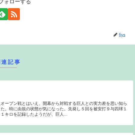
sをフォローする
fiys
関連記事
人オープン戦とはいえ、開幕から対戦する巨人との実力差を思い知ら
った。特に由規の状態が気になった。先発し５回を被安打９与四球１
１キロを記録したようだが、巨人...