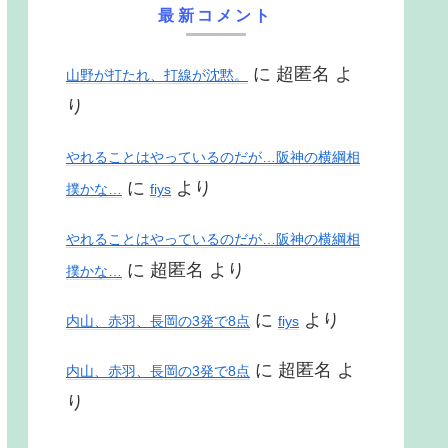
最新コメント
に
超匿名
よ
山野が打たれ、打線が沈黙。
り
やれることはやっているのだが…阪神の横綱相
に
より
撲かな…
fiys
やれることはやっているのだが…阪神の横綱相
に
超匿名
より
撲かな…
に
より
内山、赤羽、長岡の3発で8点
fiys
に
超匿名
よ
内山、赤羽、長岡の3発で8点
り