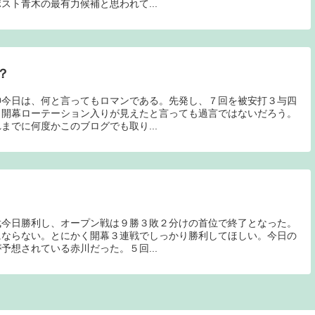
スト青木の最有力候補と思われて...
？
神今日は、何と言ってもロマンである。先発し、７回を被安打３与四
と開幕ローテーション入りが見えたと言っても過言ではないだろう。
までに何度かこのブログでも取り...
武今日勝利し、オープン戦は９勝３敗２分けの首位で終了となった。
にならない。とにかく開幕３連戦でしっかり勝利してほしい。今日の
予想されている赤川だった。５回...