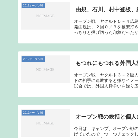
2012オープン戦
由規、石川、村中登板、
オープン戦 ヤクルト５－４広
発由規は、２回０／３を被安打
っちりと投げ切った印象だったが
2012オープン戦
もつれにもつれる外国人
オープン戦 ヤクルト３－２巨
ドの相手に連敗すると嫌なイメ
試合では、外国人枠争いを繰り広
2012オープン戦
オープン戦の総括と個人
今日は、キャンプ、オープン戦
げていたので一つ一つチェック