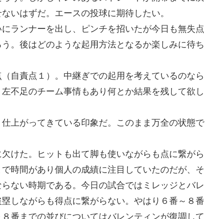
せないはずだ。エースの投球に期待したい。
いにランナーを出し、ピンチを招いたが今日も無失点
ろう。後はどのような起用方法となるか楽しみに待ち
点（自責点１）。中継ぎでの起用を考えているのなら
。左不足のチーム事情もあり何とか結果を残して欲し
う仕上がってきている印象だ。このまま万全の状態で
に欠けた。ヒットも出て脚も使いながらも点に繋がら
まで時間があり個人の成績に注目していたのだが、そ
ならない時期である。今日の試合ではミレッジとバレ
盗塁しながらも得点に繋がらない。やはり６番～８番
～８番までの並びについてはバレンティンが復調して