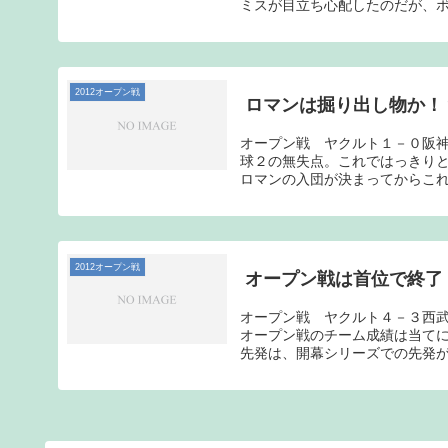
ミスが目立ち心配したのだが、ポ
2012オープン戦
ロマンは掘り出し物か！
オープン戦 ヤクルト１－０阪
球２の無失点。これではっきり
ロマンの入団が決まってからこれ
2012オープン戦
オープン戦は首位で終了
オープン戦 ヤクルト４－３西
オープン戦のチーム成績は当て
先発は、開幕シリーズでの先発が