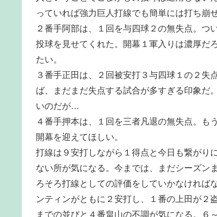
っていれば強力巨人打線でも簡単には打ち崩
２番手阿部は、１回を与四球２の無失点。つ
投球を見せてくれた。開幕１軍入りは濃厚だ
たい。
３番手正田は、２回被安打３与四球１の２失
ば、まだまだ失点する試合が多すぎる印象だ
いのだが…
４番手押本は、１回を三者凡退の無失点。も
開幕を迎えてほしい。
打線は９安打しながら１得点と今日も繋がり
ない所が気になる。今までは、まだシーズン
ろそろ打線としての評価をしていかなければ
ンティンがともに２安打し、１番の上田が２
までの並びと４番畠山の不調が気になる。６