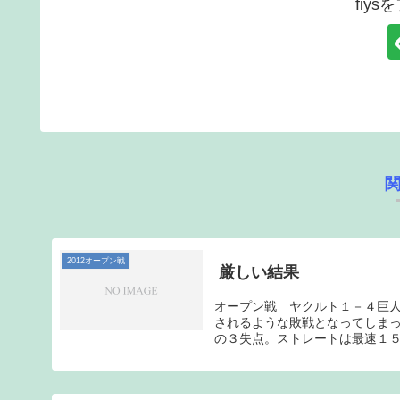
fiy
2012オープン戦
厳しい結果
オープン戦 ヤクルト１－４巨
されるような敗戦となってしま
の３失点。ストレートは最速１５