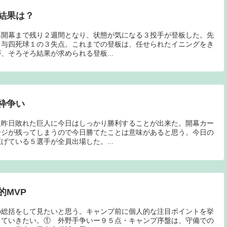
結果は？
島開幕まで残り２週間となり、状態が気になる３投手が登板した。先
６与四死球１の３失点。これまでの登板は、任せられたイニングをき
、そろそろ結果が求められる登板...
枠争い
人昨日敗れた巨人に今日はしっかり勝利することが出来た。開幕カー
ージが残ってしまうので今日勝てたことは意味があると思う。今日の
げている５選手が全員出場した。...
的MVP
の総括をして見たいと思う。キャンプ前に個人的な注目ポイントを挙
していきたい。① 外野手争いー９５点・キャンプ序盤は、守備での