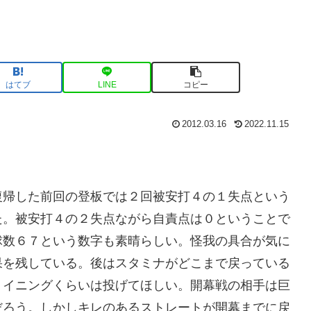
はてブ
LINE
コピー
2012.03.16
2022.11.15
復帰した前回の登板では２回被安打４の１失点という
た。被安打４の２失点ながら自責点は０ということで
球数６７という数字も素晴らしい。怪我の具合が気に
果を残している。後はスタミナがどこまで戻っている
７イニングくらいは投げてほしい。開幕戦の相手は巨
だろう。しかしキレのあるストレートが開幕までに戻