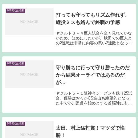
2019試合結果
打っても守ってもリズム作れず、
継投ミスも絡んで終戦の予感
ヤクルト３－４巨人試合を全く見れていな
いため、短めにしたいが、秋田での巨人と
の2連戦は非常に内容の悪い2連敗となって
しまった。擁護のしようがない。16連敗中
は、2017年シーズンとは違っていると感じ
たため、まだまだ巻き返せるという記事を
書か...
2019試合結果
守り勝ちに行って守り勝ったのだ
から結果オーライではあるのだ
が…
ヤクルト５－１阪神今シーズンも残り25試
合。優勝はおろかCS進出も絶望的となっ
た中で小川監督を始めとする首脳陣にも
様々な思惑があると思うのだが、今日のゲ
ームではゴロボールピッチャーブキャナン
が先発ということもあってかショートには
奥村を起用し...
2019試合結果
太田、村上猛打賞！マツダで快
勝！