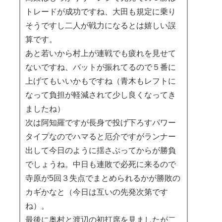
トレードが成功ですね、大田も規定に乗り
そうですし二人が戦力になるとは嬉しい誤
算です。
あと若いから村上が連戦でも疲れを見せて
ないですね、バットが振れてるので５番に
上げてもいいかもですね（青木もレフトに
なって負担が軽減されて少し良くなってき
ましたね）
次は阿知羅ですが長身で投げ下ろすパワー
タイプなのでハマると厄介ですがランナー
出して今日のように揺さぶってからが勝負
でしょうね。中日も連敗で必死に来るので
寺原が5回３失点でまとめられるかが勝敗の
カギかなと（今日は互いの先発次第です
ね）。
最後に奥村と渡辺の初打席を見ましたが二