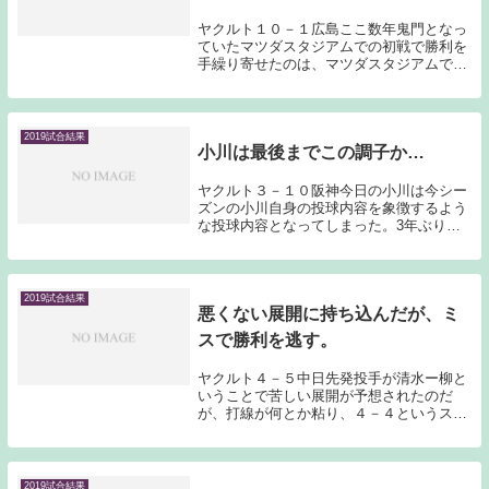
ヤクルト１０－１広島ここ数年鬼門となっ
ていたマツダスタジアムでの初戦で勝利を
手繰り寄せたのは、マツダスタジアムでの
苦戦を知らない太田と村上の活躍だった。
ジョンソンが先発と言う事で私は村上のス
タメン落ちもあると思っていたし、1番は
荒木もしくは...
2019試合結果
小川は最後までこの調子か…
ヤクルト３－１０阪神今日の小川は今シー
ズンの小川自身の投球内容を象徴するよう
な投球内容となってしまった。3年ぶりに
規定投球回数に達したのだが、規定投球回
数に達してこの成績というのは私の中では
想定外である。今シーズンは同じようなこ
とを何度も書...
2019試合結果
悪くない展開に持ち込んだが、ミ
スで勝利を逃す。
ヤクルト４－５中日先発投手が清水ー柳と
いうことで苦しい展開が予想されたのだ
が、打線が何とか粘り、４－４というスコ
アで終盤を迎える事が出来た。神宮での中
日戦という事を考えれば悪くない展開だっ
たのだが、打線が勝ち越し点を奪えず、最
後はミスでピン...
2019試合結果