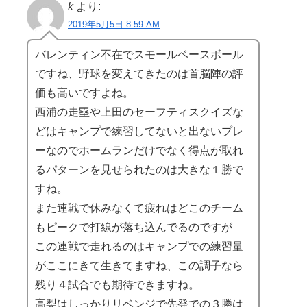
k
より:
2019年5月5日 8:59 AM
バレンティン不在でスモールベースボール
ですね、野球を変えてきたのは首脳陣の評
価も高いですよね。
西浦の走塁や上田のセーフティスクイズな
どはキャンプで練習してないと出ないプレ
ーなのでホームランだけでなく得点が取れ
るパターンを見せられたのは大きな１勝で
すね。
また連戦で休みなくて疲れはどこのチーム
もピークで打線が落ち込んでるのですが
この連戦で走れるのはキャンプでの練習量
がここにきて生きてますね、この調子なら
残り４試合でも期待できますね。
高梨はしっかりリベンジで先発での３勝は