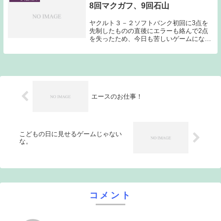
8回マクガフ、9回石山
ヤクルト３－２ソフトバンク初回に3点を
先制したものの直後にエラーも絡んで2点
を失ったため、今日も苦しいゲームになる
予感がしたのだが、その後小川が7回まで
粘り、8回の大ピンチをマクガフが無失点
で切り抜けると、9回は石山が締めくく
り、今シーズン...
エースのお仕事！
こどもの日に見せるゲームじゃない
な。
コメント