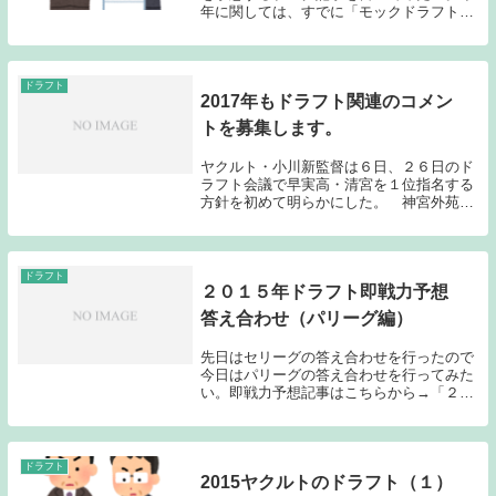
年に関しては、すでに「モックドラフト」
の記事を書いているため、改めてこういっ
た記事を書かなくても良いかな？とも思っ
たのだが、モックドラフトで挙がった以外
の選手でどう...
ドラフト
2017年もドラフト関連のコメン
トを募集します。
ヤクルト・小川新監督は６日、２６日のド
ラフト会議で早実高・清宮を１位指名する
方針を初めて明らかにした。 神宮外苑の
室内練習場で就任のあいさつを行った後に
「たぶん、１位指名でいきますよ」と語っ
た。清宮は高校通算１１１本塁打を記録し
た左の長距離...
ドラフト
２０１５年ドラフト即戦力予想
答え合わせ（パリーグ編）
先日はセリーグの答え合わせを行ったので
今日はパリーグの答え合わせを行ってみた
い。即戦力予想記事はこちらから→「２０
１５年ドラフト即戦力予想」投手（パリー
グ）楽天５位 入野 貴大 徳島インディ
ゴソックス １９試合１勝１敗０S ２８
回 防御率４...
ドラフト
2015ヤクルトのドラフト（１）