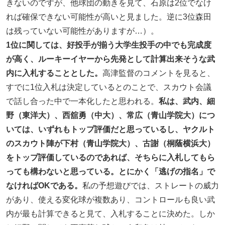
きないのですが、他球団の動きを見て、石原は2位でなけ
れば確保できない可能性が高いと見ました。逆に3位森田
は残っていない可能性がありますが…）。
1位に関しては、好投手が揃う大学生投手の中でも完成度
が高く、ルーキーイヤーから先発として計算出来そうな武
内に入札することとした。
高津監督のコメントを見ると、
すでに1位入札は決定しているとのことで、スカウト会議
で話し合った中で一本化したと思われる。
私は、武内、細
野（東洋大）、西舘勇（中大）、常広（青山学院大）につ
いては、いずれもトップ評価だと思っているし、ヤクルト
のスカウト陣が下村（青山学院大）、古謝（桐蔭横浜大）
をトップ評価しているのであれば、そちらに入札してもら
っても構わないと思っている。とにかく「逃げの指名」で
なければOKである。
私の予想遊びでは、ストレートの威力
があり、使える変化球が複数あり、コントロールも良い武
内が最も計算できると見て、入札することに決めた。しか