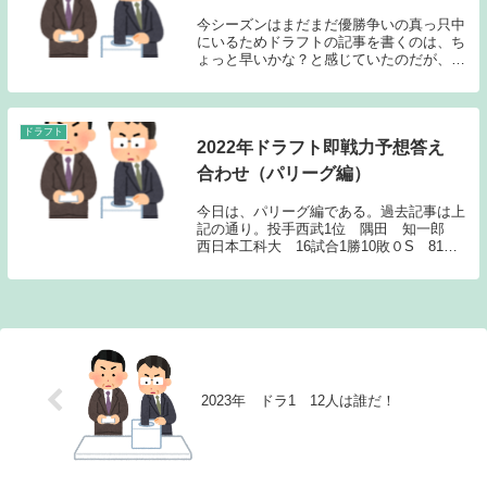
今シーズンはまだまだ優勝争いの真っ只中
にいるためドラフトの記事を書くのは、ち
ょっと早いかな？と感じていたのだが、2
試合続けて雨天中止ということもあり、少
しだけ今年のドラフトについて触れてみた
いと思う。昨年の記事はこちらから→「２
０１４ヤクル...
ドラフト
2022年ドラフト即戦力予想答え
合わせ（パリーグ編）
今日は、パリーグ編である。過去記事は上
記の通り。投手西武1位 隅田 知一郎
西日本工科大 16試合1勝10敗０S 81回
２／３ 防御率3.75オリックス1位 椋
木 蓮 東北福祉大 4試合2勝1敗０S
17回２／３ 防御率1.02日本ハム6位...
2023年 ドラ1 12人は誰だ！