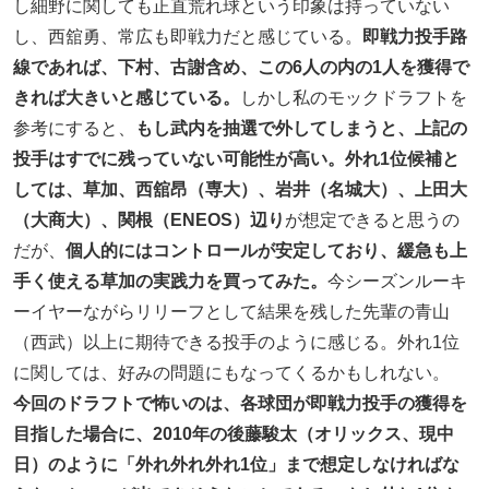
し細野に関しても正直荒れ球という印象は持っていない
し、西舘勇、常広も即戦力だと感じている。
即戦力投手路
線であれば、下村、古謝含め、この6人の内の1人を獲得で
きれば大きいと感じている。
しかし私のモックドラフトを
参考にすると、
もし武内を抽選で外してしまうと、上記の
投手はすでに残っていない可能性が高い。外れ1位候補と
しては、草加、西舘昂（専大）、岩井（名城大）、上田大
（大商大）、関根（ENEOS）辺り
が想定できると思うの
だが、
個人的にはコントロールが安定しており、緩急も上
手く使える草加の実践力を買ってみた。
今シーズンルーキ
ーイヤーながらリリーフとして結果を残した先輩の青山
（西武）以上に期待できる投手のように感じる。外れ1位
に関しては、好みの問題にもなってくるかもしれない。
今回のドラフトで怖いのは、各球団が即戦力投手の獲得を
目指した場合に、2010年の後藤駿太（オリックス、現中
日）のように「外れ外れ外れ1位」まで想定しなければな