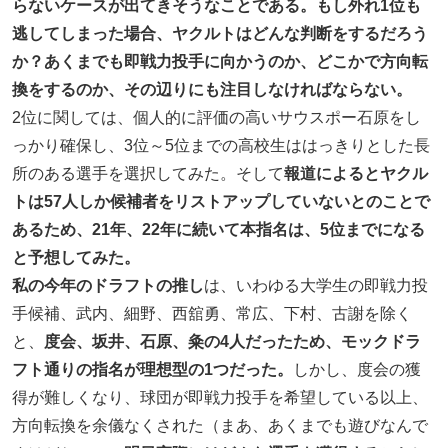
らないケースが出てきそうなことである。もし外れ1位も
逃してしまった場合、ヤクルトはどんな判断をするだろう
か？あくまでも即戦力投手に向かうのか、どこかで方向転
換をするのか、その辺りにも注目しなければならない。
2位に関しては、個人的に評価の高いサウスポー石原をし
っかり確保し、3位～5位までの高校生ははっきりとした長
所のある選手を選択してみた。そして
報道によるとヤクル
トは57人しか候補者をリストアップしていないとのことで
あるため、21年、22年に続いて本指名は、5位までになる
と予想してみた。
私の今年のドラフトの推し
は、いわゆる大学生の即戦力投
手候補、武内、細野、西舘勇、常広、下村、古謝を除く
と、
度会、坂井、石原、粂の4人だったため、モックドラ
フト通りの指名が理想型の1つだった。
しかし、度会の獲
得が難しくなり、球団が即戦力投手を希望している以上、
方向転換を余儀なくされた（まあ、あくまでも遊びなんで