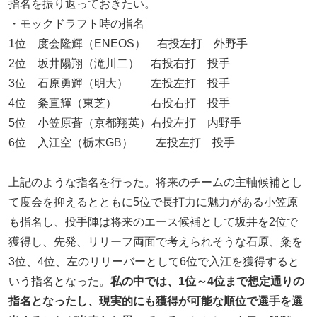
指名を振り返っておきたい。
・モックドラフト時の指名
1位 度会隆輝（ENEOS） 右投左打 外野手
2位 坂井陽翔（滝川二） 右投右打 投手
3位 石原勇輝（明大） 左投左打 投手
4位 粂直輝（東芝） 右投右打 投手
5位 小笠原蒼（京都翔英）右投左打 内野手
6位 入江空（栃木GB） 左投左打 投手
上記のような指名を行った。将来のチームの主軸候補とし
て度会を抑えるとともに5位で長打力に魅力がある小笠原
も指名し、投手陣は将来のエース候補として坂井を2位で
獲得し、先発、リリーフ両面で考えられそうな石原、粂を
3位、4位、左のリリーバーとして6位で入江を獲得すると
いう指名となった。
私の中では、1位～4位まで想定通りの
指名となったし、現実的にも獲得が可能な順位で選手を選