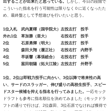
出することが出来たと思っている。
しかし、今日の段階で
こういった指名を行う可能性は限りなく０に近くなったた
め、最終盤として予想遊びを行いたいと思う。
1位入札 武内夏暉（国学院大）左投左打 投手
外れ1位 草加勝（亜大） 右投右打 投手
2位 石原勇輝（明大） 左投左打 投手
3位 森田大翔（履正社） 右投右打 内野手
4位 早坂響（幕張総合） 右投右打 投手
5位 菰田朝陽（拓大江陵）左投左打 外野手
1位、2位は即戦力投手に向かい、3位以降で将来性の高
い、サードのスラッガー、伸び盛りの高校生投手、スピー
ドスター候補を抑える指名を行ってみました。
一応モック
ドラフトも参考に指名順位を決めてみました（モックドラ
フトの通りで行けば、2位森田、3位石原でなければ獲得で