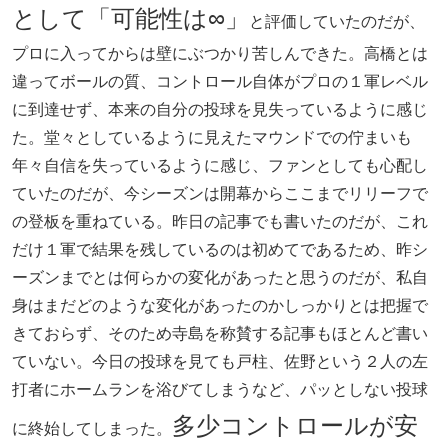
として「可能性は∞」
と評価していたのだが、
プロに入ってからは壁にぶつかり苦しんできた。高橋とは
違ってボールの質、コントロール自体がプロの１軍レベル
に到達せず、本来の自分の投球を見失っているように感じ
た。堂々としているように見えたマウンドでの佇まいも
年々自信を失っているように感じ、ファンとしても心配し
ていたのだが、今シーズンは開幕からここまでリリーフで
の登板を重ねている。昨日の記事でも書いたのだが、これ
だけ１軍で結果を残しているのは初めてであるため、昨シ
ーズンまでとは何らかの変化があったと思うのだが、私自
身はまだどのような変化があったのかしっかりとは把握で
きておらず、そのため寺島を称賛する記事もほとんど書い
ていない。今日の投球を見ても戸柱、佐野という２人の左
打者にホームランを浴びてしまうなど、パッとしない投球
多
少コントロールが安
に終始してしまった。