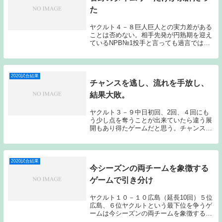
た
ヤクルト４－８巨人巨人との実力差がある
ことは否めない。相手先発が円熟期を迎え
ているNPB№1投手と言っても過言ではな
い菅野だったことを考えればある程度理想
的な展開に持ち込めていた思う。弱いなり
によく粘り戦っていた。それだけに７回２
アウト満塁...
2020試合結果
チャンスを逃し、流れを手放し、
結果大敗。
ヤクルト３－９中日初回、2回、４回にも
う少し点を奪うことが出来ていたら違う展
開もあり得たゲームだと思う。チャンスを
逃す中で流れを失い、先発の山中を始めと
する投手陣も踏ん張り切れなかった。結果
的には大敗となってしまったのだが、勝て
る展開に持ち...
2020試合結果
今シーズンの両チームを象徴する
ゲームで引き分け
ヤクルト１０－１０広島（延長10回）５位
広島、６位ヤクルトという最下位を争うゲ
ームは今シーズンの両チームを象徴するよ
うなゲームとなり、１０－１０の痛み分け