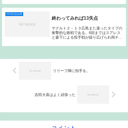
となった。先発が早い回で掴まり、試合を
作れず、負傷者が続出するヤクルト。リリ
ーフ陣が総...
2020試合結果
終わってみれば13失点
ヤクルト２－１３広島また違ったタイプの
衝撃的な敗戦である。6回まではスアレス
と森下による投手戦が繰り広げられ両チー
ムともに0行進が続いていたのだが、7回に
スアレスが長野に先制ホームランを浴びて
から一気に試合が動き、7回に6失点、8回
に7失点...
リリーフ陣に拍手を。
吉田大喜はよく頑張った
コメント