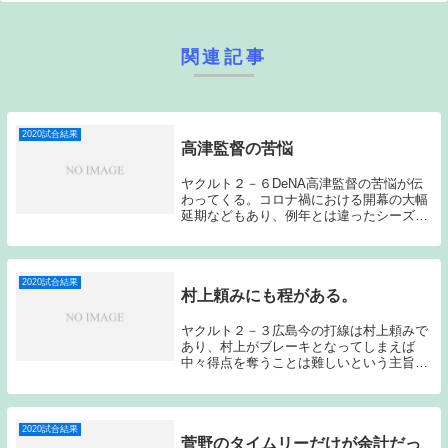
関連記事
2020試合結果
高津監督の苦悩
ヤクルト２－６DeNA高津監督の苦悩が伝
わってくる。コロナ禍における開幕の大幅
延期などもあり、例年とは違ったシーズン
になっているのだが、高津監督は新監督ら
しく、自分の色を出しながらつい最近まで
上手く戦っていた印象だった。過去記事は
こちらから...
2020試合結果
村上頼みにも程がある。
ヤクルト２－３広島今の打線は村上頼みで
あり、村上がブレーキとなってしまえば
中々得点を奪うことは難しいという主旨の
ことは昨日のゲームの記事で書かせてもら
ったのだが、今日は村上のソロホームラン
2本による2得点のみに終わってしまった。
村上頼みにも...
2020試合結果
菅野のタイムリーだけが余計だっ