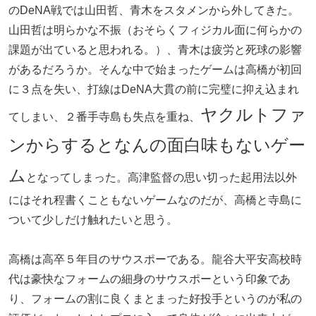
のDeNA戦では山田哲、青木をスタメンから外してきた。
山田哲は明らかな不振（おそらくフィジカル面に何らかの
課題が出ていると思われる。）、青木は疲労と死球の影響
があるだろうか。そんな中で始まったゲームは高橋が初回
に３点を失い、打線はDeNA大貫の前に完璧に抑え込まれ
ヤクルトファ
てしまい、２番手寺島も失点を重ね、
ンからするとなんの面白味もないゲー
ム
となってしまった。高津監督の思い切った起用法以外
にはそれ程書くこともないゲームなのだが、高橋と寺島に
ついて少しだけ触れたいと思う。
高橋は高卒５年目のサウスポーである。龍谷大平安高校時
代は豪快なフォームの細身のサウスポーという印象であ
り、フォームの割に良くまとまった好投手というのが私の