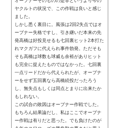
オープナーそのものの是非というより今の
ヤクルトの状況で、この作戦は良いと感じ
ました。
しかし悉く裏目に。風張は2回2失点ではオ
ープナー失格ですし、引き継いだ本来の先
発高橋は好投見せるも七回裏ヒット2本打た
れマクガフに代えられ事件勃発。ただそも
そも高橋は球数も球威も余裕がありヒット
も完全に捉えたものではなかった。七回裏
一点リードだから代えられたが、オープナ
ーをせず五回裏なら高橋続投だったろう
し、無失点もしくは同点とまりに出来たか
もしれない。
この試合の敗因はオープナー作戦でした。
もちろん結果論だし、私はここでオープナ
ー作戦は有りだと思った。でも負けたのが