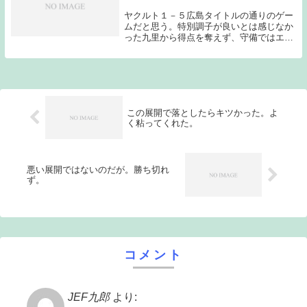
ヤクルト１－５広島タイトルの通りのゲー
ムだと思う。特別調子が良いとは感じなか
った九里から得点を奪えず、守備ではエス
コバーのタイムリーエラーが飛び出し、試
合の流れを完全に失ってしまった。これで
は当然勝てない。先発の石川は、５回を被
安打５、与四...
この展開で落としたらキツかった。よ
く粘ってくれた。
悪い展開ではないのだが。勝ち切れ
ず。
コメント
JEF九郎
より: