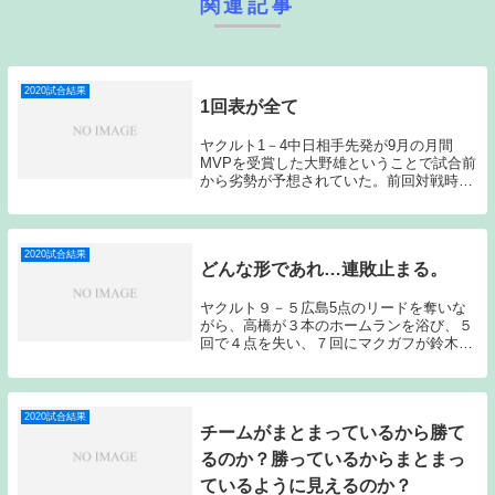
関連記事
2020試合結果
1回表が全て
ヤクルト1－4中日相手先発が9月の月間
MVPを受賞した大野雄ということで試合前
から劣勢が予想されていた。前回対戦時に
は完封負けを喫していたのだが、今日の大
野雄はその時に比べると調子は良くないよ
うに感じた。そんな大野雄相手に初回にチ
ャンスを作...
2020試合結果
どんな形であれ…連敗止まる。
ヤクルト９－５広島5点のリードを奪いな
がら、高橋が３本のホームランを浴び、５
回で４点を失い、７回にマクガフが鈴木に
同点打を許した時点で、今日のゲームを落
とすと、昨シーズン同様長いトンネルに入
ってしまうことを覚悟した。１つ勝つこと
は簡単ではな...
2020試合結果
チームがまとまっているから勝て
るのか？勝っているからまとまっ
ているように見えるのか？