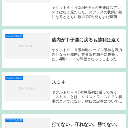
ヤクルト６－４DeNA今日の先発はスアレ
スではなく原だった。スアレスの状態が気
になるとともに原の1軍先発もまだ時期尚
早なのでは？とも思ったのだが、原は初回
の３失点以降は何とか粘り、５回３失点で
勝ち投手となった。「勝てない投手」、
「持っていな...
2020試合結果
歳内が甲子園に戻るも勝利は遠く
ヤクルト０－５阪神昨シーズン阪神を戦力
外となった歳内が古巣阪神相手に先発し
た。4回１／３で降板となってしまった
が、3回までは阪神打線を無失点に抑える
など阪神先発のエース西勇相手に必死に喰
らい付いてみせた。おそらく歳内にとって
甲子園という場所...
2020試合結果
スミ４
ヤクルト０－４DeNA最初に断っておく
「スミ４」とは、クリストフ・スミヨン騎
手のことではない。昨日の記事についてお
褒めのコメントを頂き、冒頭から攻めてみ
たが、見事にすべってしまった。山中にと
って、ヤクルトにとって初回の倉本に浴び
た満塁ホーム...
2020試合結果
打てない。守れない。勝てない。