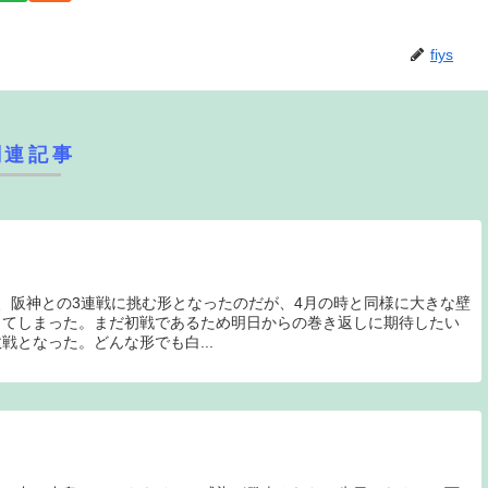
fiys
関連記事
、阪神との3連戦に挑む形となったのだが、4月の時と同様に大きな壁
ってしまった。まだ初戦であるため明日からの巻き返しに期待したい
戦となった。どんな形でも白...