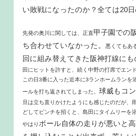
い敗戦になったのか？全ては20
甲子園での
先発の奥川に関しては、正直
ち合わせていなかった。
悪くてもあ
回に組み替えてきた阪神打線にも
田にヒットを許すと、続く中野の打席でエンド
この日3番に入った近本に3ランホームランを
球威もコ
ールを打ち返されてしまった。
旦は立ち直りかけたようにも感じたのだが、
どしてピンチを招くと、島田にタイムリーを
ボール自体の走りが悪いと
やはり