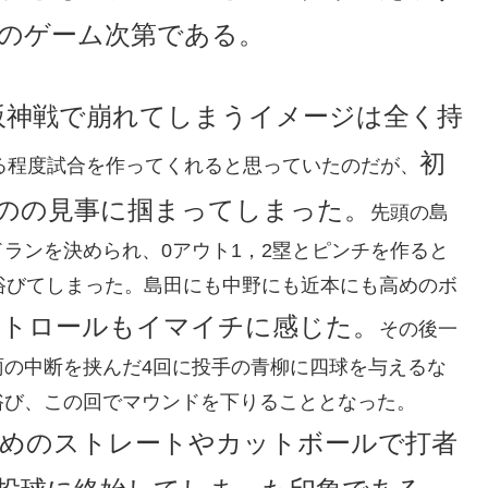
日のゲーム次第である。
阪神戦で崩れてしまうイメージは全く持
初
る程度試合を作ってくれると思っていたのだが、
のの見事に掴まってしまった。
先頭の島
ランを決められ、0アウト1，2塁とピンチを作ると
浴びてしまった。島田にも中野にも近本にも高めのボ
ントロールもイマイチに感じた。
その後一
雨の中断を挟んだ4回に投手の青柳に四球を与えるな
浴び、この回でマウンドを下りることとなった。
高めのストレートやカットボールで打者