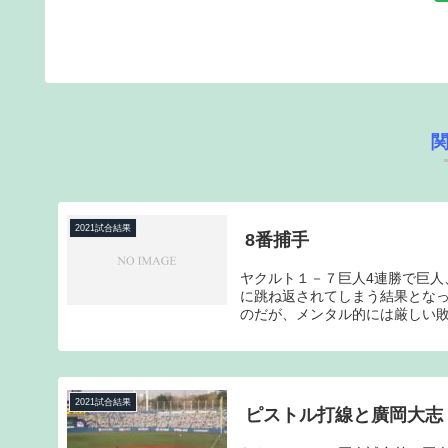
2021試合結果
8番捕手
ヤクルト１－７巨人4連勝で巨人
に跳ね返されてしまう結果とな
のだが、メンタル的には厳しい敗
2021試合結果
ピストル打線と廣岡大志