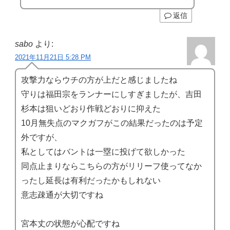
返信
sabo
より:
2021年11月21日 5:28 PM
攻撃力ならウチの方が上だと感じましたね
守りは福田宗をランナーにしすぎましたが、吉田
杉本は狙いどおり作戦どおりに抑えた
10月無失点のマクガフがこの結果だったのは予定
外ですが、
私としてはバントは一塁に投げて欲しかった
同点止まりならこちらの方がリリーフ使ってなか
ったし延長は有利だったかもしれない
意志疎通が大切ですね
宮本丈の状態が心配ですね