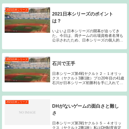
2021日本シリーズ
2021日本シリーズのポイント
は？
いよいよ日本シリーズの開幕が迫ってき
た。今日は、両チームの出場資格者名簿も
公示されたため、日本シリーズの個人的な
注目ポイントをいくつか挙げていきたいと
思う。①7回表スタート時点のスコアとシ
チュエーション・個人的には①に挙げた部
分が今シリーズ...
2021日本シリーズ
石川で王手
日本シリーズ第4戦ヤクルト２－１オリッ
クス（ヤクルト3勝1敗）プロ20年目の41歳
石川が日本シリーズ初勝利を手に入れてみ
せた。シーズン終盤は打ち込まれる場面が
目立ち、もしかするとポストシーズンの登
板はないのかな？とも感じていたのだが、
日本シ...
2021日本シリーズ
DHがないゲームの面白さと難し
さ
日本シリーズ第3戦ヤクルト５－４オリッ
クス（ヤクルト2勝1敗）私はDH制度肯定