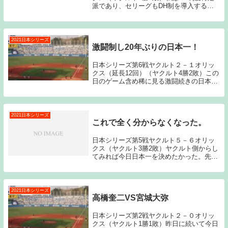
派であり、セリーグもDH制を導入するべ
きだと考えているのだが、今日のゲームを
見て、DH制度反対派の人の気持ちも分か
らなくはないな。と感じた。DHがないこ
と、延長が...
2021日本シリーズ
激闘制し20年ぶりの日本一！
日本シリーズ第6戦ヤクルト２－１オリッ
クス（延長12回）（ヤクルト4勝2敗）この
日のゲーム含め稀に見る激闘続きの日本シ
リーズとなった。初戦からこの日の決着ま
で正直気の抜ける場面が全くなかったと感
じるような凄まじいゲームの連続だった。
この日に...
2021日本シリーズ
これで全く分からなくなった。
日本シリーズ第5戦ヤクルト５－６オリッ
クス（ヤクルト3勝2敗）ヤクルト側からし
てみれば今日日本一を決めたかった。先制
点を奪い、原が試合を作り、村上が勝ち越
しホームランを放ち、リードを奪われても
山田が同点3ランホームランを放ってみせ
た。これだ...
2021日本シリーズ
高橋奎二VS宮城大弥
日本シリーズ第2戦ヤクルト２－０オリッ
クス（ヤクルト1勝1敗）昨日に続いて今日