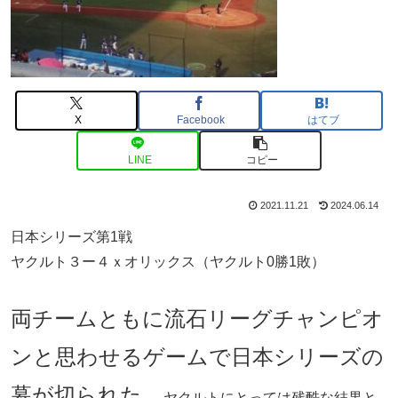
X
Facebook
はてブ
LINE
コピー
2021.11.21
2024.06.14
日本シリーズ第1戦
ヤクルト３ー４ｘオリックス（ヤクルト0勝1敗）
両チームともに流石リーグチャンピオ
ンと思わせるゲームで日本シリーズの
幕が切られた。
ヤクルトにとっては残酷な結果と