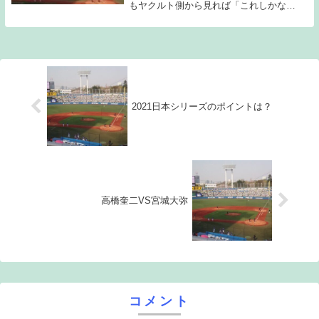
もヤクルト側から見れば「これしかな
い。」という展開に持ち込むことが出来
た。それにしても高橋と宮城という若手サ
ウスポー同士の投げ合いは見応え十分だっ
た。今年の高橋は...
2021日本シリーズのポイントは？
高橋奎二VS宮城大弥
コメント