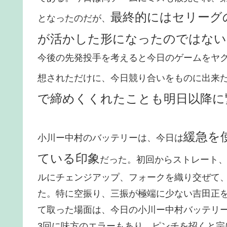
最終的にはセリーグ
となったのだが、
が活かした形になったのではない
今後の先発投手を考えると今日のゲームをヤ
想されただけに、今日競り合いをものに出来
で締めくくれたことも明日以降に
緩急を
小川ー中村のバッテリーは、今日は
ている印象
だった。初回からストレート
ルにチェンジアップ、フォークを織り交ぜて
た。特に空振り、三振が極端に少ない吉田正
て取った場面は、今日の小川ー中村バッテリ
3回に味方のエラーもあり、ピンチを招くと