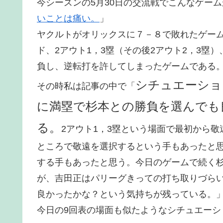
今シーズンの5月30日の交流戦でこんなゲー
いことは痛い。
」
ヤクルトがオリックスに７－８で敗れたゲーム
ド、2アウト1，3塁（その後2アウト2，3塁
負し、逆転打を許してしまったゲームである
シチュエーショ
その時私は記事の中で「
に満塁で杉本との勝負を選んでも
る。
2アウト1，3塁という場面で最初から
ところで敬遠を選択するという手もあったと
する手もあったと思う。今日のゲームで続く
が、吉田正はパリーグきっての打ち取りづら
良かったかな？という気持ちが残っている。
今日の9回表の場面も似たようなシチュエー