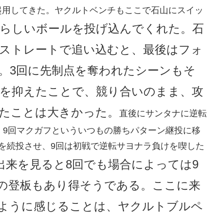
起用してきた。ヤクルトベンチもここで石山にスイッ
晴らしいボールを投げ込んでくれた。石
ストレートで追い込むと、最後はフォ
。3回に先制点を奪われたシーンもそ
を抑えたことで、競り合いのまま、攻
たことは大きかった。
直後にサンタナに逆転
、9回マクガフといういつもの勝ちパターン継投に移
を続投させ、9回は初戦で逆転サヨナラ負けを喫した
出来を見ると8回でも場合によっては9
の登板もあり得そうである。ここに来
ように感じることは、ヤクルトブルペ