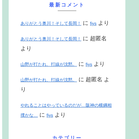
最新コメント
に
より
ありがとう奥川！そして長岡！
fiys
に
超匿名
ありがとう奥川！そして長岡！
より
に
より
山野が打たれ、打線が沈黙。
fiys
に
超匿名
よ
山野が打たれ、打線が沈黙。
り
やれることはやっているのだが…阪神の横綱相
に
より
撲かな…
fiys
カテゴリー