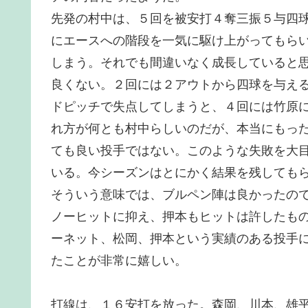
先発の村中は、５回を被安打４奪三振５与四
にエースへの階段を一気に駆け上がってもら
しまう。それでも間違いなく成長していると
良くない。２回には２アウトから四球を与え
ドピッチで失点してしまうと、４回には竹原
れ方が何とも村中らしいのだが、本当にもっ
ても良い投手ではない。このような失敗を大
いる。今シーズンはとにかく結果を残しても
そういう意味では、ブルペン陣は良かったの
ノーヒットに抑え、押本もヒットは許したも
ーネット、松岡、押本という実績のある投手
たことが非常に嬉しい。
打線は、１６安打を放った。森岡、川本、雄