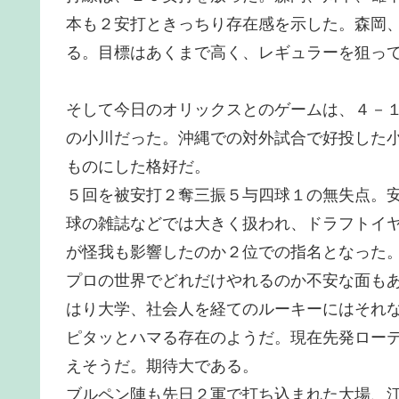
本も２安打ときっちり存在感を示した。森岡
る。目標はあくまで高く、レギュラーを狙っ
そして今日のオリックスとのゲームは、４－
の小川だった。沖縄での対外試合で好投した
ものにした格好だ。
５回を被安打２奪三振５与四球１の無失点。
球の雑誌などでは大きく扱われ、ドラフトイ
が怪我も影響したのか２位での指名となった
プロの世界でどれだけやれるのか不安な面も
はり大学、社会人を経てのルーキーにはそれ
ピタッとハマる存在のようだ。現在先発ロー
えそうだ。期待大である。
ブルペン陣も先日２軍で打ち込まれた大場、