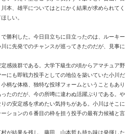
、川本、雄平についてはとにかく結果が求められてく
てほしい。
１で勝利した。今日目立ちに目立ったのは、ルーキー
小川に先発でのチャンスが巡ってきたのだが、見事に
安定感抜群である。大学下級生の頃からアマチュア野
ヤーにも即戦力投手としての地位を築いていた小川だ
。小柄な体格、独特な投球フォームということもあり
あったのだが、今の所噂に違わぬ活躍ぶりである。や
なりの安定感を求めたい気持ちがある。小川はそこに
テーションの６番目の枠を担う投手の最有力候補と言
江村が結果を残し、藤田、山本哲も持ち味は発揮した