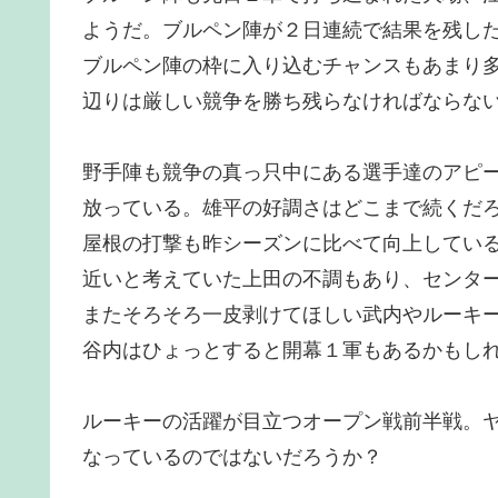
ようだ。ブルペン陣が２日連続で結果を残し
ブルペン陣の枠に入り込むチャンスもあまり
辺りは厳しい競争を勝ち残らなければならな
野手陣も競争の真っ只中にある選手達のアピ
放っている。雄平の好調さはどこまで続くだ
屋根の打撃も昨シーズンに比べて向上してい
近いと考えていた上田の不調もあり、センタ
またそろそろ一皮剥けてほしい武内やルーキ
谷内はひょっとすると開幕１軍もあるかもし
ルーキーの活躍が目立つオープン戦前半戦。
なっているのではないだろうか？