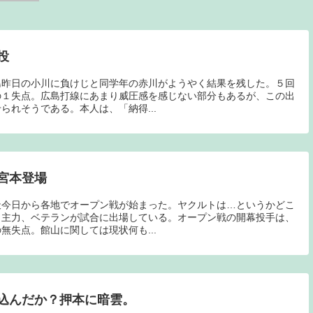
投
島昨日の小川に負けじと同学年の赤川がようやく結果を残した。５回
の１失点。広島打線にあまり威圧感を感じない部分もあるが、この出
られそうである。本人は、「納得...
宮本登場
天今日から各地でオープン戦が始まった。ヤクルトは…というかどこ
り主力、ベテランが試合に出場している。オープン戦の開幕投手は、
無失点。館山に関しては現状何も...
込んだか？押本に暗雲。