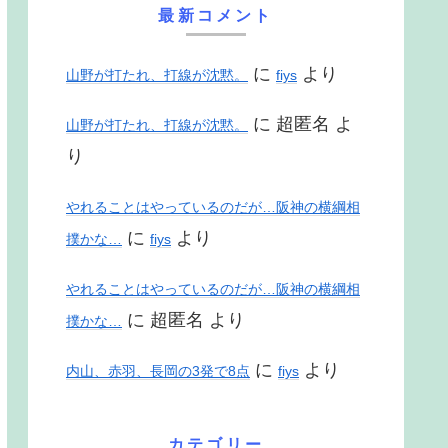
最新コメント
に
より
山野が打たれ、打線が沈黙。
fiys
に
超匿名
よ
山野が打たれ、打線が沈黙。
り
やれることはやっているのだが…阪神の横綱相
に
より
撲かな…
fiys
やれることはやっているのだが…阪神の横綱相
に
超匿名
より
撲かな…
に
より
内山、赤羽、長岡の3発で8点
fiys
カテゴリー