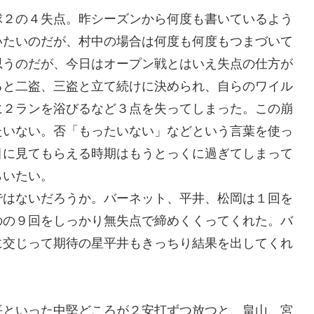
球２の４失点。昨シーズンから何度も書いているよう
いたいのだが、村中の場合は何度も何度もつまづいて
思うのだが、今日はオープン戦とはいえ失点の仕方が
ると二盗、三盗と立て続けに決められ、自らのワイル
に２ランを浴びるなど３点を失ってしまった。この崩
たいない。否「もったいない」などという言葉を使っ
目に見てもらえる時期はもうとっくに過ぎてしまって
らいたい。
ではないだろうか。バーネット、平井、松岡は１回を
のの９回をしっかり無失点で締めくくってくれた。バ
に交じって期待の星平井もきっちり結果を出してくれ
平といった中堅どころが２安打ずつ放つと、畠山、宮