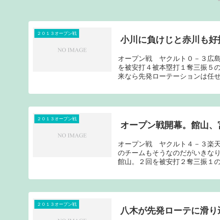
２０１３オープン戦
小川に負けじと赤川も好
オープン戦 ヤクルト０－３広
を被安打４被本塁打１奪三振５
来なら先発ローテーションは任せ
２０１３オープン戦
オープン戦開幕。館山、
オープン戦 ヤクルト４－３楽
のチームもそうなのだがいきな
館山。２回を被安打２奪三振１の
２０１３オープン戦
八木が先発ローテに滑り