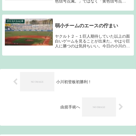
色信号点滅。」ではなく「黄色信号点
灯。」である。開幕してまだ１５試合なの
だが、優勝となると同一カード３連敗を喫
した巨人を倒さなければならない。そのイ
メージは全く湧か...
2013試合結果
弱小チームのエースの佇まい
ヤクルト２－１巨人期待していた以上の面
白いゲームを見ることが出来た。やはり巨
人に勝つのは気持ちいい。今日の小川の姿
に古き良き時代の弱小球団のエースの姿が
重なった。ルーキーとは思えない精神力の
強さは「あっぱれ！」である。現在最下位
に沈む球団に...
小川初登板初勝利！
由規手術へ