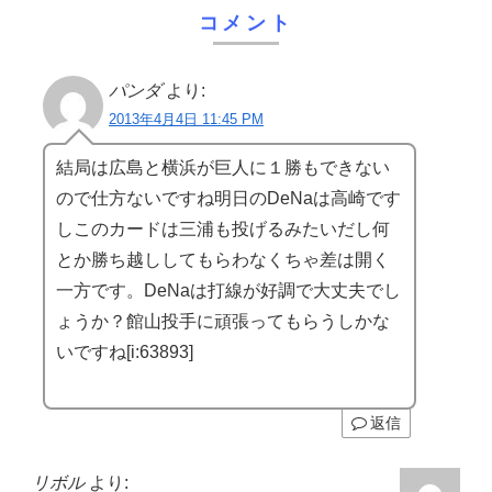
コメント
パンダ
より:
2013年4月4日 11:45 PM
結局は広島と横浜が巨人に１勝もできない
ので仕方ないですね明日のDeNaは高崎です
しこのカードは三浦も投げるみたいだし何
とか勝ち越ししてもらわなくちゃ差は開く
一方です。DeNaは打線が好調で大丈夫でし
ょうか？館山投手に頑張ってもらうしかな
いですね[i:63893]
返信
リボル
より: