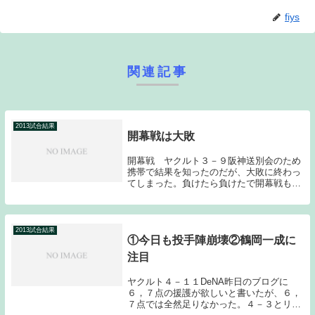
fiys
関連記事
2013試合結果
開幕戦は大敗
開幕戦 ヤクルト３－９阪神送別会のため
携帯で結果を知ったのだが、大敗に終わっ
てしまった。負けたら負けたで開幕戦も１/
１４４と切り替えてもらいたい。スタメン
は昨日の予想とほぼ同じだったのだが、キ
ャッチャーは相川ではなく中村が８番で起
用され、７...
2013試合結果
①今日も投手陣崩壊②鶴岡一成に
注目
ヤクルト４－１１DeNA昨日のブログに
６，７点の援護が欲しいと書いたが、６，
７点では全然足りなかった。４－３とリー