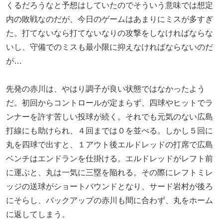
くるだろうなと予想はしていたのでそういう意味では想定
内の敗戦なのだが、今日のゲームはあまりにミスが多すぎ
た。打てないなら打てないなりの攻撃をしなければならな
いし、守備でのミスも最小限に抑えなければならないのだ
が…
先発の赤川は、やはり調子が良い状態ではなかったよう
だ。初回からコントロールが定まらず、四球やヒットでラ
ンナーを許す苦しい投球が続く。それでも元気のない広島
打線にも助けられ、４回までは０を並べる。しかし５回に
丸を四球で出すと、１アウト後エルドレッドの打席で広島
ベンチはエンドランを仕掛ける。エルドレッドがレフト前
に運ぶと、丸は一気に三塁を陥れる。その際にレフトミレ
ッジの送球がショートバウンドとなり、サード岩村が後ろ
にそらし、バックアップの赤川も間に合わず、丸をホーム
に返してしまう。