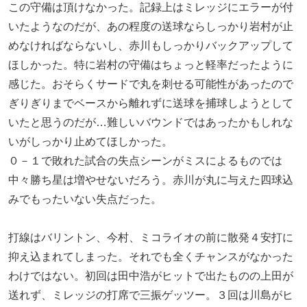
この守備は頂けなかった。記録上はミレッジにエラーが付
いたようなのだが、あの程度の送球ならしっかり岩村が止
めなければならないし、赤川もしっかりバックアップして
ほしかった。特に岩村の守備はちょっと軽率だったように
感じた。おそらくサードで丸を刺せる可能性があったので
ぎりぎりまでベースから離れずに送球を捕球しようとして
いたと思うのだが…難しいバウンドではあったかもしれな
いがしっかり止めてほしかった。
０－１で敗れた試合の失点シーンがミスによるものでは
中々勝ち星は増やせないだろう。赤川が丸に与えた四球込
みでもったいない失点だった。
打線はバリントン、今村、ミコライオの前に散発４安打に
抑え込まれてしまった。それでも全くチャンスがなかった
わけではない。初回は田中浩がヒットで出たものの上田が
送れず、ミレッジの打席で三振ゲッツー。３回は川島がヒ