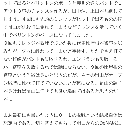
ットで出るとバリントンのボークと赤川の送りバントで１
アウト３塁のチャンスを作るが、田中浩、上田が凡退して
しまう。４回にも先頭のミレッジがヒットで出るものの続
く畠山が併殺打に倒れてしまうなどチャンスを潰していく
中でバリントンのペースになってしまった。
９回もミレッジが四球で歩いた後に代走比屋根が盗塁を試
みたが、失敗に終わってしまい万事休す。ただでさえ打て
ない打線がバントも失敗するわ、エンドランも失敗する
わ、盗塁を失敗するわでは話にならない。９回の比屋根の
盗塁という作戦は良いと思うのだが、４番の畠山がオープ
ン戦時に比べて打てていないことが気になる。畠山の調子
が良ければ畠山に任せても良い場面ではあると思うのだ
が…
まあ最初にも書いたように０－１の敗戦という結果自体は
想定内である。切り替えてもらって明日からのDeNA戦に