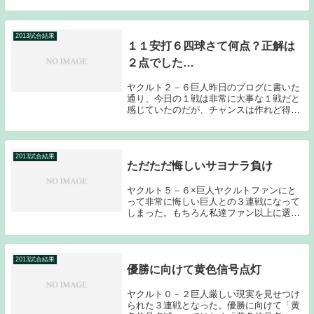
ドした７回に２アウトランナーなしから８
点を失い、試合は決まってしまった。バー
ネット、石山も打ち込まれてしまい、最悪
の形で前半戦...
2013試合結果
１１安打６四球さて何点？正解は
２点でした…
ヤクルト２－６巨人昨日のブログに書いた
通り、今日の１戦は非常に大事な１戦だと
感じていたのだが、チャンスは作れど得点
は奪えず、東北シリーズ２連戦は２連敗と
言う結果が残ってしまった。しかもバレン
ティンが左足首に違和感を感じ、４回の守
備からベンチ...
2013試合結果
ただただ悔しいサヨナラ負け
ヤクルト５－６×巨人ヤクルトファンにと
って非常に悔しい巨人との３連戦になって
しまった。もちろん私達ファン以上に選手
達は悔しい思いをしていると思うのだが…
こうなると明日からの広島３連戦で３連勝
してもらうしか道はないか…非常に厳しい
状況に追い込...
2013試合結果
優勝に向けて黄色信号点灯
ヤクルト０－２巨人厳しい現実を見せつけ
られた３連戦となった。優勝に向けて「黄