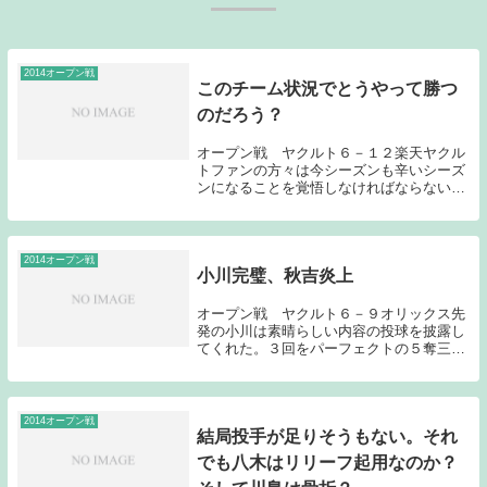
2014オープン戦
このチーム状況でとうやって勝つ
のだろう？
オープン戦 ヤクルト６－１２楽天ヤクル
トファンの方々は今シーズンも辛いシーズ
ンになることを覚悟しなければならないか
もしれない。オープン戦は勝敗は二の次な
のだが、勝てる要素があまりにも少なく感
じる。今日はリリーフ陣の軸になってもら
わなければ困...
2014オープン戦
小川完璧、秋吉炎上
オープン戦 ヤクルト６－９オリックス先
発の小川は素晴らしい内容の投球を披露し
てくれた。３回をパーフェクトの５奪三振
ということで全くケチのつけようのない投
球だったのではないだろうか？とにかく怪
我だけには気を付けて開幕を迎えてもらい
たい。贅沢を...
2014オープン戦
結局投手が足りそうもない。それ
でも八木はリリーフ起用なのか？