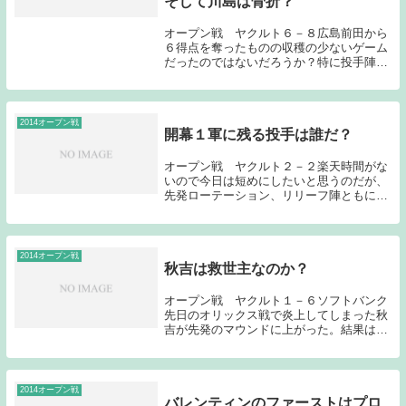
そして川島は骨折？
オープン戦 ヤクルト６－８広島前田から
６得点を奪ったものの収穫の少ないゲーム
だったのではないだろうか？特に投手陣の
出来の悪さが気になった。キャンプスター
ト時に「ヤクルト投手陣についても考えて
みよう」という記事を書いたのだが、結局
１軍で使えそ...
2014オープン戦
開幕１軍に残る投手は誰だ？
オープン戦 ヤクルト２－２楽天時間がな
いので今日は短めにしたいと思うのだが、
先発ローテーション、リリーフ陣ともに形
が見えないままこの時期に差し掛かってし
まった。それでも今日に関しては投手が良
く踏ん張ったと思う。八木以外は当落線上
にいる投手だ...
2014オープン戦
秋吉は救世主なのか？
オープン戦 ヤクルト１－６ソフトバンク
先日のオリックス戦で炎上してしまった秋
吉が先発のマウンドに上がった。結果は４
回を被安打１奪三振４無四球の無失点と結
果を残した。今日の試合で先発テストをす
るという報道はあったのだが、先日の登板
で大崩れして...
2014オープン戦
バレンティンのファーストはプロ