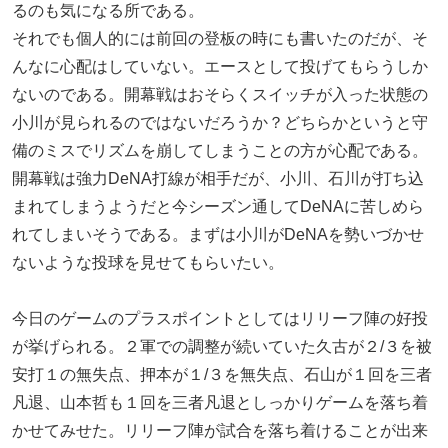
るのも気になる所である。
それでも個人的には前回の登板の時にも書いたのだが、そ
んなに心配はしていない。エースとして投げてもらうしか
ないのである。開幕戦はおそらくスイッチが入った状態の
小川が見られるのではないだろうか？どちらかというと守
備のミスでリズムを崩してしまうことの方が心配である。
開幕戦は強力DeNA打線が相手だが、小川、石川が打ち込
まれてしまうようだと今シーズン通してDeNAに苦しめら
れてしまいそうである。まずは小川がDeNAを勢いづかせ
ないような投球を見せてもらいたい。
今日のゲームのプラスポイントとしてはリリーフ陣の好投
が挙げられる。２軍での調整が続いていた久古が２/３を被
安打１の無失点、押本が１/３を無失点、石山が１回を三者
凡退、山本哲も１回を三者凡退としっかりゲームを落ち着
かせてみせた。リリーフ陣が試合を落ち着けることが出来