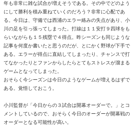
年も非常に雑な試合が増えそうである。その中でどのよう
にして勝利を積み重ねていくのだろう？非常に心配であ
る。今日は、守備では西浦のエラー絡みの失点があり、小
川の足を引っ張ってしまった。打線は１１安打９四球をも
らいながらも１５残塁で４得点。昨シーズンも同じような
記事を何度か書いたと思うのだが、とにかく野球が下手で
ある。エラーが得点に直結してしまったり、チャンスで打
てなかったりとファンからしたらとてもストレスが溜まる
ゲームとなってしまった。
おそらく今シーズンは今日のようなゲームが増えるはずで
ある。覚悟しておこう。
小川監督が「今日からの３試合は開幕オーダーで。」とコ
メントしているので、おそらく今日のオーダーが開幕戦の
オーダーとなる可能性が高い。