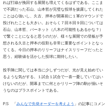
れば打線が挽回する展開も増えてくるはずである。ここま
で不調だった石山、山本哲が完璧な投球を披露してくれた
ことは心強いし、久古、押本が開幕前に１軍のマウンドで
投げれたことも大きい。おそらく７回８回９回については
石山、山本哲、バーネット（八木の可能性もあるかな？）
で繋ぐことになると思うのだが、様々な展開での登板が予
想される久古と押本の役割も非常に重要なポイントとなっ
てくる。今日の押本のリリーフはナイスリリーフだったと
思う。経験値を活かした投球に期待したい。
投手陣に関しては本当に少しずつだが、光が見え始めてい
るような気がする。１試合１試合で一喜一憂していてはい
けないのだが、開幕までに何とかリリーフ陣の駒が揃いそ
うなのはプラスポイントである。
P.S 「
みんなで先発オーダーを考えよう
」の記事にコメン