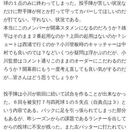
球の１点のみに終わってしまった。投手陣が苦しい状況な
だけに野手陣が何とか打って守ってカバーしてほしいのだ
が打てない。守れない。状況である。
本当にこのメンバーが開幕スタメンになるのだろうか？雄
平はそのまま２番起用なのか？上田の起用はないのか？シ
ョートは西浦で行くのか？小川登板時のキャッチャーは中
村でも良いのでは？などいくつか疑問は浮かぶのだが、小
川監督はコメント通りこのままのオーダーにこだわるのだ
ろうか？開幕前にもう一度考え直しても良い気がするのだ
が…皆さんはどう思うでしょうか？
投手陣は小川が前回に続いて試合を作ることが出来なかっ
た。６回を被安打７与四死球１の５失点（自責点は３）と
いう内容である。バックに足を引っ張られてしまった部分
もあるが、昨シーズンからの課題であるランナーを出して
からの投球に不安が残った。また左バッターに打たれてい