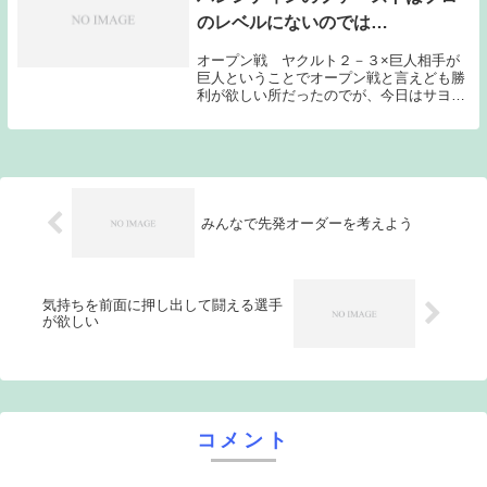
のレベルにないのでは…
オープン戦 ヤクルト２－３×巨人相手が
巨人ということでオープン戦と言えども勝
利が欲しい所だったのでが、今日はサヨナ
ラ負けを喫してしまった。守備陣が４失策
と言うことで大きく乱れてしまった。この
守備陣で長いシーズンを戦うことは非常に
厳しいと言わ...
みんなで先発オーダーを考えよう
気持ちを前面に押し出して闘える選手
が欲しい
コメント