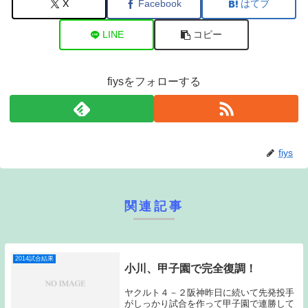
X
Facebook
はてブ
LINE
コピー
fiysをフォローする
fiys
関連記事
2014試合結果
小川、甲子園で完全復調！
ヤクルト４－２阪神昨日に続いて先発投手
がしっかり試合を作って甲子園で連勝して