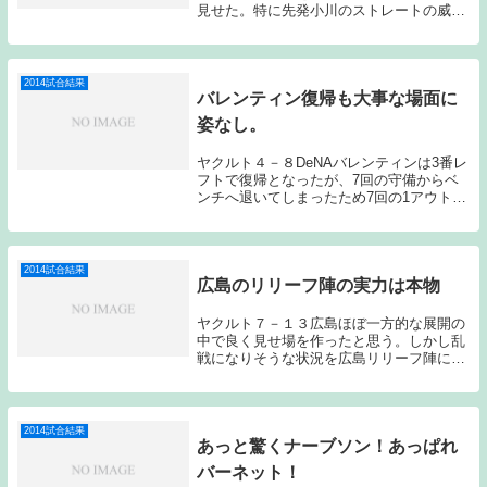
見せた。特に先発小川のストレートの威力
は抜群だった。怪我から復帰後もたついた
印象もあり心配したが、ほぼ完全復調と見
て良いのではないだろうか？昨日今日とし
ぶとく勝ちを...
2014試合結果
バレンティン復帰も大事な場面に
姿なし。
ヤクルト４－８DeNAバレンティンは3番レ
フトで復帰となったが、7回の守備からベ
ンチへ退いてしまったため7回の1アウト満
塁の場面では打席に立つことさえできなか
った。状態がどこまで戻ってくるのか気に
なるところだ。先発の村中は前回のノーゲ
ームの...
2014試合結果
広島のリリーフ陣の実力は本物
ヤクルト７－１３広島ほぼ一方的な展開の
中で良く見せ場を作ったと思う。しかし乱
戦になりそうな状況を広島リリーフ陣にピ
タリと止められてしまった。広島リリーフ
陣の実力はどうやら本物である。（一方で
ヤクルト打線も本物になりつつあるかもし
れない。）先...
2014試合結果
あっと驚くナーブソン！あっぱれ
バーネット！