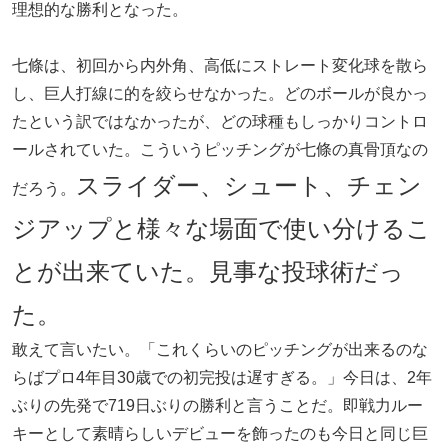
理想的な勝利となった。
七條は、初回から内外角、高低にストレート変化球を散ら
し、巨人打線に的を絞らせなかった。どのボールが良かっ
たという訳ではなかったが、どの球種もしっかりコントロ
ールされていた。こういうピッチングが七條の真骨頂なの
スライダー、シュート、チェン
だろう。
ジアップと様々な場面で使い分けるこ
とが出来ていた。見事な投球術だっ
た。
敢えて言いたい。「これくらいのピッチングが出来るのな
らばプロ4年目30歳での初完投は遅すぎる。」今日は、2年
ぶりの先発で719日ぶりの勝利と言うことだ。即戦力ルー
キーとして素晴らしいデビューを飾ったのも今日と同じ巨