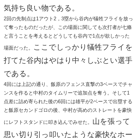
気持ち良い物である。
2回の先制点は1アウト2，3塁から谷内が犠牲フライを放っ
て奪ったものだったが、この場面に関しても次打者が七條
と言うことを考えるとどうしても谷内で1点が欲しかった
ここでしっかり犠牲フライを
場面だった。
打てた谷内はやはり中々しぶとい選手
である。
4回には上記の通り、飯原のフェンス直撃の3ベースでチャ
ンスを作ると中村のタイムリーで追加点を奪う。そして1
点差に詰め寄られた後の6回には雄平が2ベースで出塁する
と飯原セカンドゴロの後、中村が高めのストレートを豪快
山を張って
にレフトスタンドに叩き込んでみせた。
思い切り引っ叩いたような豪快なホー