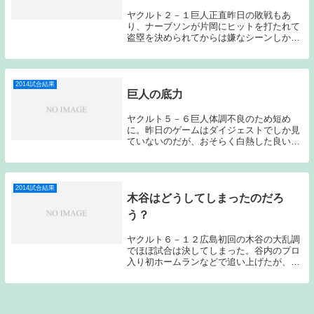
ヤクルト２－１巨人正直昨日の敗戦もあ
り、ナーブソンが片岡にヒットを打たれて
盗塁を決められてからは嫌なシーンしか想
像できなかったが、何とか逃げ切って見せ
た。昨日は悪い意味で主役となってしまっ
たバーネットだが、今日は見事だった。ナ
ーブソンに関し...
2014試合結果
巨人の底力
ヤクルト５－６巨人体調不良のため短め
に。昨日のゲームはダイジェストでしか見
ていないのだが、おそらく白熱した良いゲ
ームだったのではないかと思う。このゲー
ムをしっかり拾える巨人はやはり強い。先
発の石川は、5回を被安打６（被本塁打
２）与四死球５の...
2014試合結果
木谷はどうしてしまったのだろ
う？
ヤクルト６－１２広島初回の木谷の大乱調
でほぼ試合は決してしまった。谷内のプロ
入り初ホームランなどで追い上げたが、初
回の失点があまりに大きかった。それにし
ても木谷はどうしてしまったのだろう？序
盤戦は消去法ではあるが、ヤクルト先発陣
の中では安定...