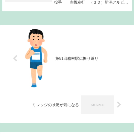
投手 左投左打 （３０）新潟アルビレ
ックス阿部健太 投手 右投右打 （２
７）阪神タイガース木下達夫 投手 右
投右打 （２３）中日ドラゴンズ水田圭
介 内野手 右...
第91回箱根駅伝振り返り
ミレッジの状況が気になる