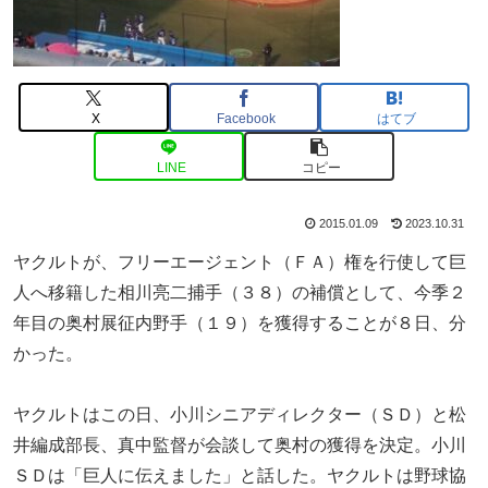
X
Facebook
はてブ
LINE
コピー
2015.01.09
2023.10.31
ヤクルトが、フリーエージェント（ＦＡ）権を行使して巨
人へ移籍した相川亮二捕手（３８）の補償として、今季２
年目の奥村展征内野手（１９）を獲得することが８日、分
かった。
ヤクルトはこの日、小川シニアディレクター（ＳＤ）と松
井編成部長、真中監督が会談して奥村の獲得を決定。小川
ＳＤは「巨人に伝えました」と話した。ヤクルトは野球協