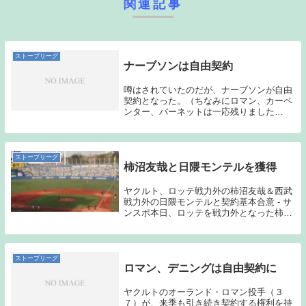
関連記事
ストーブリーグ
ナーブソンは自由契約
噂はされていたのだが、ナーブソンが自由
契約となった。（ちなみにロマン、カーペ
ンター、バーネットは一応残りました
ね。）ナーブソンの今シーズンの成績は、
24試合で137回を投げ、4勝11敗 防御率
４．５３という数字が残った。この数字だ
け見れば自...
ストーブリーグ
柿沼友哉と日隈モンテルを獲得
ヤクルト、ロッテ戦力外の柿沼友哉＆西武
戦力外の日隈モンテルと契約基本合意 - サ
ンスポ本日、ロッテを戦力外となった柿沼
と西武を戦力外となった日隈モンテルの獲
得が発表された。特に「育成契約」との文
言がないため分からないのだが、支配下契
約で獲得...
ストーブリーグ
ロマン、デニングは自由契約に
ヤクルトのオーランド・ロマン投手（３
７）が、来季も引き続き契約する権利を持