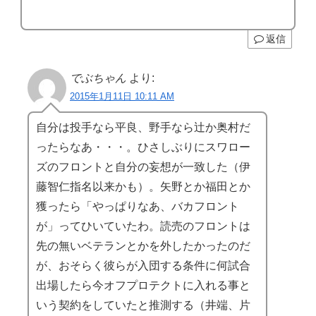
返信
でぶちゃん
より:
2015年1月11日 10:11 AM
自分は投手なら平良、野手なら辻か奥村だ
ったらなあ・・・。ひさしぶりにスワロー
ズのフロントと自分の妄想が一致した（伊
藤智仁指名以来かも）。矢野とか福田とか
獲ったら「やっぱりなあ、バカフロント
が」ってひいていたわ。読売のフロントは
先の無いベテランとかを外したかったのだ
が、おそらく彼らが入団する条件に何試合
出場したら今オフプロテクトに入れる事と
いう契約をしていたと推測する（井端、片