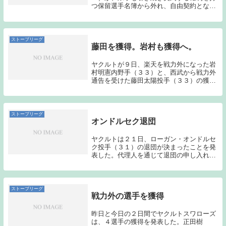
つ保留選手名簿から外れ、自由契約となる
ことが２９日、分かった。本人は日本での
プレーを希望している。 ロマンは２０１
２年に加入。先発、中継ぎと役割を問わず
フル回転。今季...
ストーブリーグ
藤田を獲得。岩村も獲得へ。
ヤクルトが９日、楽天を戦力外になった岩
村明憲内野手（３３）と、西武から戦力外
通告を受けた藤田太陽投手（３３）の獲得
を明らかにした。球団関係者は「イースタ
ン・リーグでのプレーを見る限り、まだま
だ２人はやれる」と説明。この日、藤田の
獲得を発表し...
ストーブリーグ
オンドルセク退団
ヤクルトは２１日、ローガン・オンドルセ
ク投手（３１）の退団が決まったことを発
表した。代理人を通じて退団の申し入れが
あり受理した。即日、ウェーバー公示の手
続きを行った。オンドルセクは６月２６日
の中日戦に３点リードの９回から登板。味
方の失策も絡...
ストーブリーグ
戦力外の選手を獲得
昨日と今日の２日間でヤクルトスワローズ
は、４選手の獲得を発表した。正田樹