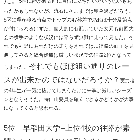
た。
5区に襷が渡る前に首位に立ちたいという思いもあ
ったかもしれないが、流石にそこまでは望み過ぎだろう。
5区に襷が渡る時点でトップの47秒差であれば十分及第点
が付けられるはずだ。個人的に心配していた文元も前回大
会の横手のような状況には陥らず無難に走って見せた。そ
れでも神野にあれだけの走りをされては…復路の面子を見
渡してみると総合優勝は厳しい状況での往路2位となって
それでもほぼ狙い通りのレー
しまった。
スが出来たのではないだろうか？
実力者
の4年生が一気に抜けてしまうだけに来季は厳しいシーズ
ンとなりそうだ。特に山要員を確立できるかどうかが大事
になってくると思われる。
5位 早稲田大学
上位4校の往路が素
ー