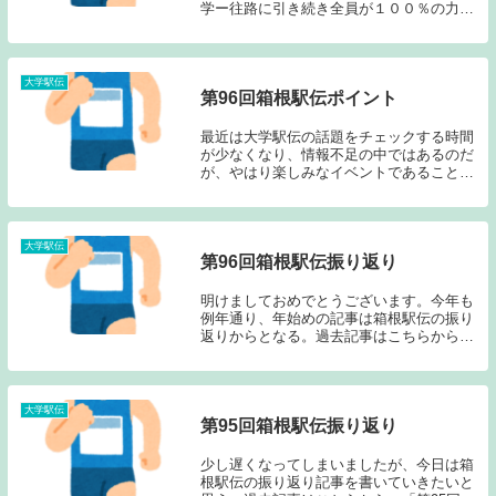
学ー往路に引き続き全員が１００％の力を
発揮し、１０時間５１分３６秒というとて
つもない新記録を叩きだした。往路で他の
チームを大きく引き離しているのに攻めの
走りを貫いた...
大学駅伝
第96回箱根駅伝ポイント
最近は大学駅伝の話題をチェックする時間
が少なくなり、情報不足の中ではあるのだ
が、やはり楽しみなイベントであることに
変わりはないため個人的なチェックポイン
トを記しておきたい。①東海大学の充実・
前回大会で初の総合優勝を飾った東海大学
が充実の時を...
大学駅伝
第96回箱根駅伝振り返り
明けましておめでとうございます。今年も
例年通り、年始めの記事は箱根駅伝の振り
返りからとなる。過去記事はこちらから
→「第96回箱根駅伝ポイント」過去記事の
中で東海大が普通に走れば、連覇の可能性
は高いのでは？ということを書き、東海大
は大きなミス...
大学駅伝
第95回箱根駅伝振り返り
少し遅くなってしまいましたが、今日は箱
根駅伝の振り返り記事を書いていきたいと