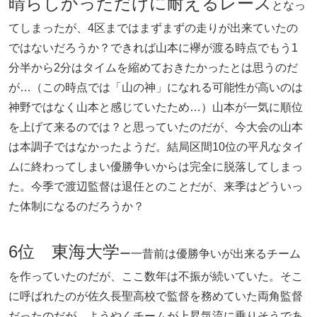
晴らしかっただけに耐えるレース
となっ
てしまったが、4区まではまずまずの走りが出来ていたの
ではないだろうか？できれば山本に襷が渡る時点でもう1
分半から2分はタイムを縮めておきたかったとは思うのだ
が…（この時点では「山の神」になれる可能性が高いのは
神野ではなく山本と感じていたため…）山本が一気に順位
を上げて来るのでは？と思っていたのだが、今大会の山本
は本調子ではなかったようだ。結局区間10位の平凡なタイ
ムに終わってしまい優勝争いからは完全に脱落してしまっ
た。今季で渡辺監督は退任とのことだが、来季はどういっ
た体制になるのだろうか？
6位 東海大学
ー一昔前は優勝争いが出来るチーム
を作っていたのだが、ここ数年は不振が続いていた。そこ
に呼ばれたのが佐久長聖高校で監督を務めていた両角監督
だったのだが、ようやくチームが上昇気流に乗りそうであ