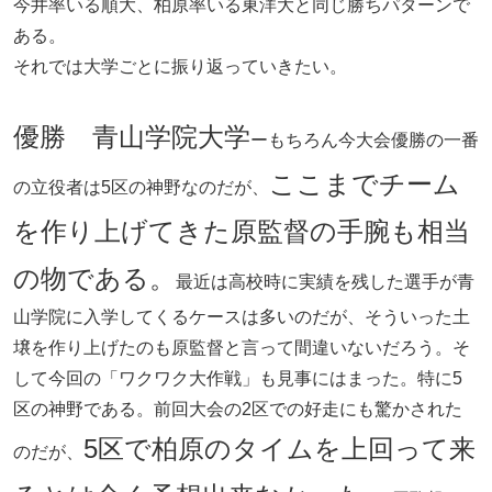
今井率いる順大、柏原率いる東洋大と同じ勝ちパターンで
ある。
それでは大学ごとに振り返っていきたい。
優勝 青山学院大学
ーもちろん今大会優勝の一番
ここまでチーム
の立役者は5区の神野なのだが、
を作り上げてきた原監督の手腕も相当
の物である。
最近は高校時に実績を残した選手が青
山学院に入学してくるケースは多いのだが、そういった土
壌を作り上げたのも原監督と言って間違いないだろう。そ
して今回の「ワクワク大作戦」も見事にはまった。特に5
区の神野である。前回大会の2区での好走にも驚かされた
5区で柏原のタイムを上回って来
のだが、