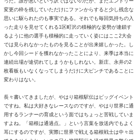
った。誰が悪いという訳ではないのだが、まだエントリー
変更の枠を残していただけにファンからすると少し残念な
思いに駆られたのも事実である。それでも毎回気持ちの入
った走りを見せてくれる1区町沢の積極的な姿勢が連鎖す
るように他の選手も積極的に走っていく姿にはここ2大会
では見られなかったものを見ることが出来嬉しかった。し
かし今回シードを獲れなかったことにより、来季は本当に
連続出場が途切れてしまうかもしれない。新庄、永井の2
枚看板もいなくなってしまうだけに大ピンチであることに
変わりはない。
長々書いてきましたが、やはり箱根駅伝はビッグイベント
ですね。私は大好きなレースなのですが、やはり世界に通
用するランナーの育成という面ではちょっと苦戦していま
すよね。「箱根は通過点。」という言葉を放送内でもよく
耳にするのですが、実際に世界で戦える箱根戦士は中々出