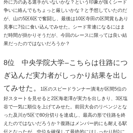
外に力のある選手がいないかな？という印象が強くシード
争いに絡んでもちょっと厳しいかな？と予想していたのだ
が、山の5区6区で奮闘し、最後は10区寺田の区間賞もあり
見事に7位に食い込んでみせた。シード常連になるにはま
だ時間が掛かりそうだが、今回のレースに限っては良い結
果だったのではないだろうか？
8位 中央学院大学
こちらは往路につ
ー
ぎ込んだ実力者がしっかり結果を出し
てみせた。
1区のスピードランナー潰滝が区間5位の
好スタートを見せると2区海老澤が実力を出しきり、3区塩
谷で一気に順位を上げてみせた。前回大会のリベンジとな
った及川が5区で80分切りを達成し、最高の形で往路を終
えたのではないだろうか？復路はメンバー的にも耐える駅
伝となったが、中位を確保して最終的にはしっかり8位に