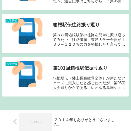
思う。過去記事はこちらから→「第95回箱
根駅伝ポイント」東海大学が悲願の初優勝
を果たし、青山学院大学の5連覇を阻止し
たのだが、天候にも恵まれ非常にハイレベ
ルな大会と...
大学駅伝
箱根駅伝往路振り返り
第８８回箱根駅伝の往路を簡単に振り返っ
てみたい。往路優勝 東洋大学ー全員が１
００～１２０％の力を発揮したと言って良
いだろう。１区宇野は大迫との差を３０秒
にとどめると、２区設楽啓太は、後半しっ
かりとペースアップし早稲田を捉える。３
区山本は、復...
大学駅伝
第101回箱根駅伝振り返り
箱根駅伝（陸上長距離界全体）が新たなフ
ェーズに突入したと感じたのだが、第95回
大会辺りからである。いわゆる厚底シュー
ズの登場以前、以後で長距離界のタイムは
飛躍的に向上することとなった。私が陸上
を見始めたのは、1990年頃からなのだが、
ここま...
２０１４年もありがとうございまし
た。