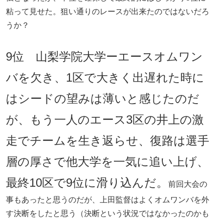
粘って見せた。狙い通りのレースが出来たのではないだろ
うか？
9位 山梨学院大学
ーエースオムワン
バを欠き、1区で大きく出遅れた時に
はシードの望みは薄いと感じたのだ
が、もう一人のエース3区の井上の激
走でチームを生き返らせ、復路は選手
層の厚さで他大学を一気に追い上げ、
最終10区で9位に滑り込んだ。
前回大会の
事もあったと思うのだが、上田監督はよくオムワンバを外
す決断をしたと思う（決断という状況ではなかったのかも