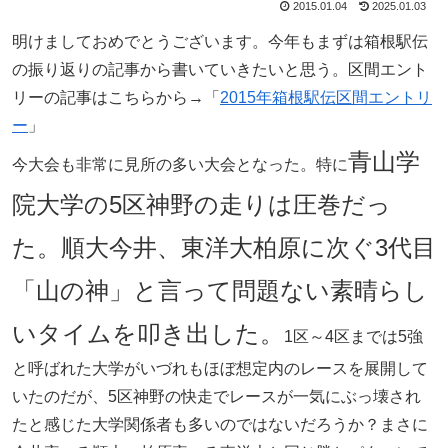
2015.01.04
2025.01.03
明けましておめでとうございます。今年もまずは箱根駅伝
の振り返りの記事から書いていきたいと思う。区間エント
リーの記事はこちらから→「
2015年箱根駅伝区間エントリ
ー
」
青山学
今大会も非常に見所の多い大会となった。特に
院大学の5区神野の走りは圧巻だっ
た。
順大今井、東洋大柏原に次ぐ3代目
「山の神」と言って問題ない素晴らし
いタイムを叩き出した。
1区～4区までは5強
と呼ばれた大学がいづれもほぼ想定内のレースを展開して
いたのだが、5区神野の快走でレースが一気にぶっ壊され
たと感じた大学関係者も多いのではないだろうか？まさに