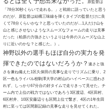
るとは全く予想出来なかった。
原監督は
「78分30秒くらいで走れる。」と戦前に語っていたと思う
のだが、原監督は結構三味線を弾くタイプの監督だけに良
くて78分くらいかな？と思っていたのだが…1人だけ山を
山と感じさせないようなスムーズなフォームの走りは見事
だった（柏原の力強さというよりは今井のスムーズな山上
りに近いのかな？と感じた。）。
神野以外の選手もほぼ自分の実力を発
揮できたのではないだろうか？
速さと強
さを兼ね備えた1区久保田の見事な走りでリズムに乗り、2
区一色もライバル校駒澤大学の村山のハイペースに惑わさ
れず、しっかり67分台の好タイムで走りきって見せた。チ
ーム内で上位の戦力ではないであろう3区渡辺、4区田村、
6区村井、10区安藤辺りも区間上位で繋ぎ、4区の1年生田
村に至っては区間新記録の見事な走りを見せてくれた。