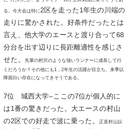
2区を走った1年生の川端の
る。今大会は特に
走りに驚かされた。好条件だったとは
言え、他大学のエースと渡り合って68
分台を出す辺りに長距離適性を感じさ
せた。
先輩の村沢のような強いランナーに成長して行
くだろうか？その他にも1，2年生の活躍が目立ち、来季以
降面白い存在になってきそうである。
7位 城西大学
ここの7位が個人的に
ー
は1番の驚きだった。大エースの村山
の2区での好走で波に乗った。
正直村山以