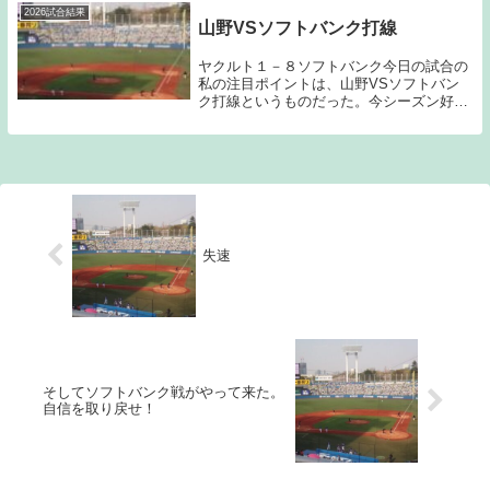
た。奥川は、...
2026試合結果
山野VSソフトバンク打線
ヤクルト１－８ソフトバンク今日の試合の
私の注目ポイントは、山野VSソフトバン
ク打線というものだった。今シーズン好調
の山野は、前回の日本ハム戦で9回1失点と
見事な投球を見せてくれていた。個人的に
はパリーグの中で最も戦いづらい打線がソ
フトバンク...
失速
そしてソフトバンク戦がやって来た。
自信を取り戻せ！