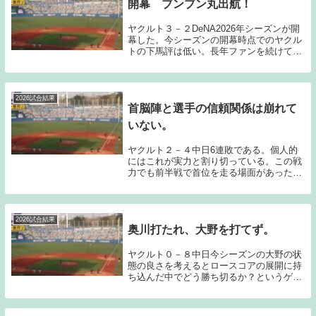
開幕 ブンブン丸出航！
ヤクルト３－２DeNA2026年シーズンが開
幕した。今シーズンの開幕時点でのヤクル
トの下馬評は低い。長年ファンを続けてい
る私から見ても、開幕時点でここまで不安
を感じているシーズンはほとんどなかった
ように記憶している。そんなチーム状況で
指揮を...
2026試合結果
首脳陣と選手の信頼関係は崩れて
いない。
ヤクルト２－４中日6連敗である。個人的
にはこれが実力と割り切っている。この戦
力でも前半戦で首位を走る場面があったと
いう事実は、池山監督をはじめとする首脳
陣の手腕と選手との信頼関係によってもた
らされたものだと思っている。今日のゲー
ムでは、中日...
2026試合結果
奥川打たれ、大野を打てず。
ヤクルト０－８中日今シーズンの大野の状
態の良さを考えるとロースコアの展開に持
ち込んだ中でどう勝ち切るか？というゲー
ムマネジメントをイメージしていたと思う
のだが、先発の奥川が中日打線に打ち込ま
れてしまい、一方的な展開となってしまっ