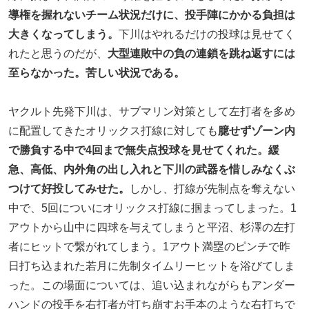
導権を握れないチーム状況だけに、投手陣にかかる負担は
大きくなってしまう。
下川はやれるだけの投球は見せてく
れたと思うのだが、
大型連敗中の負の連鎖を跳ね返すには
至らなかった。苦しい状況である。
ヤクルト先発下川は、サブマリン対策として左打者を多め
に配置してきたオリックス打線に対しても
臆せずゾーン内
で勝負する中で4回まで無失点投球を見せてくれた。緩
急、高低、内外角の出し入れと下川の武器を惜しみなくぶ
つけて好投してみせた。
しかし、打線が先制点を奪えない
中で、5回についにオリックス打線に掴まってしまった。1
アウトから山中に四球を与えてしまうと平沼、杉澤の左打
者にヒットで繋がれてしまう。1アウト満塁のピンチで昨
日打ち込まれた若月に先制タイムリーヒットを浴びてしま
った。この場面については、追い込まれながらもアンダー
ハンドの投手を右打者が打ち崩すお手本のような右打ちで