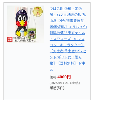
つば九郎 焼酎（米焼
酎）720ml 地酒の店 丸
山屋【4合/燕市農家産
米/米焼酎/しょうちゅう/
新潟地酒/「東京ヤクル
トスワローズ」のマス
コットキャラクター】
【お土産/手土産/プレゼ
ント/ギフトに！贈り
物】【送料無料】 お中
元
4000円
価格:
(2026/6/11 21:12時点)
感想(5件)