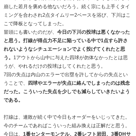
崩した若月を褒める他ないだろう。続く宗にも上手くタイ
ミングを合わされ2点タイムリー2ベースを浴び、下川はこ
こで降板となってしまった。
冒頭にも書いたのだが、
今日の下川の投球は悪くなかった
と思う。打線が得点力不足に陥っている中で1点すら許さ
れないようなシチュエーションでよく投げてくれたと思
う。
1アウトから山中に与えた四球が勿体なかったとは思
うが、やれるだけの投球はしてくれたと思う。
7回の失点は内山のエラーで出塁を許してからの失点とい
うことで、
四球やエラーが失点に絡んでしまったのは残念
だった。こういった失点を少しでも減らしていきたいよう
である。
打線は、連敗が続く中で今日もオーダーをいじってきた。
今のチームであればこういった組み換えは正解だと思う。
今日は、
1番センターモンテル、2番レフト岩田、3番DHサ