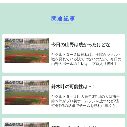
関連記事
2026試合結果
今日の山野は凄かったけどな…
ヤクルト０ー２阪神私は、全試合ヤクルト
戦を見れている訳ではないのだが、今日の
山野のボールのキレは、プロ入り後№1だ
ったのではないか？と感じる程だった。ス
トレート、ワンシーム、スライダー、フォ
ークと指にしっかりかかっており、阪神打
線から三振の...
2026試合結果
鈴木叶の可能性は∞！
ヤクルト５－１巨人高卒3年目の大型捕手
鈴木叶がプロ初ホームランを放つなど2安
打4打点の活躍でチームを勝利に導くとと
もに奥川に今シーズン初勝利をプレゼント
してみせた。スケールの大きな20歳の捕手
鈴木叶の可能性は∞である。鈴木叶は、
2023年の...
2026試合結果