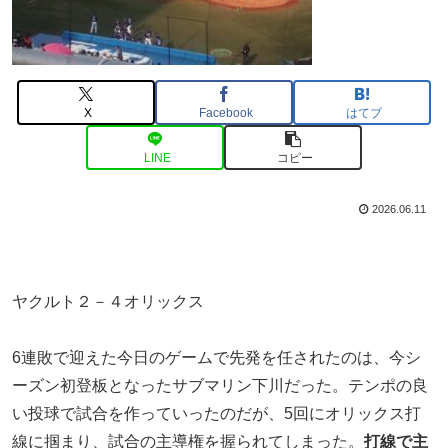
X
Facebook
はてブ
LINE
コピー
2026.06.11
ヤクルト２－４オリックス
6連敗で迎えた今日のゲームで先発を任されたのは、今シ
ーズン初登板となったサブマリン下川だった。テンポの良
い投球で試合を作っていったのだが、5回にオリックス打
線に掴まり、試合の主導権を握られてしまった。
打線で主