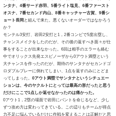
ンタナ、4番サード赤羽、5番ライト塩見、6番ファースト
オスナ、7番セカンド内山、8番キャッチャー古賀、9番シ
ョート長岡
と組んで来た。悪くないオーダーではなかろう
か？
モンテル3安打、岩田2安打と1，2番コンビで5度出塁し、
チャンスメイクをしたのだが、その後の返すべき面々が仕
事をすることが出来なかった。6回は相手のエラーも絡む
中でオリックス先発エスピノーザから0アウト満塁という
大チャンスを作ったのだが、期待のサンタナがセカンドゴ
ロダブルプレーに倒れてしまい、1点を返すのみにとどま
ってしまった。
0アウト満塁でサンタナというシチュエー
ションは、今のヤクルトにとっては最高の形だったと思う
だけにここで1点しか返せなかったのは痛かった。
0アウト1，2塁の場面で岩田にバントを命じるなど、少し
ずつ攻め方は変わってきている。この辺りもチームが得点
力不足に悩んでいるだけに作戦を変えることは正解だと思