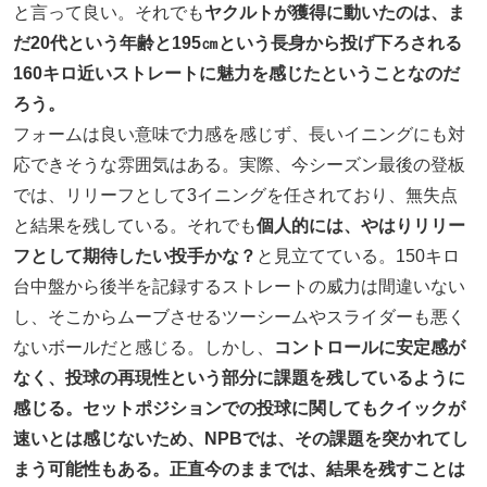
と言って良い。それでも
ヤクルトが獲得に動いたのは、ま
だ20代という年齢と195㎝という長身から投げ下ろされる
160キロ近いストレートに魅力を感じたということなのだ
ろう。
フォームは良い意味で力感を感じず、長いイニングにも対
応できそうな雰囲気はある。実際、今シーズン最後の登板
では、リリーフとして3イニングを任されており、無失点
と結果を残している。それでも
個人的には、やはりリリー
フとして期待したい投手かな？
と見立てている。150キロ
台中盤から後半を記録するストレートの威力は間違いない
し、そこからムーブさせるツーシームやスライダーも悪く
ないボールだと感じる。しかし、
コントロールに安定感が
なく、投球の再現性という部分に課題を残しているように
感じる。セットポジションでの投球に関してもクイックが
速いとは感じないため、NPBでは、その課題を突かれてし
まう可能性もある。正直今のままでは、結果を残すことは