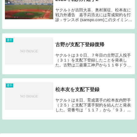
ヤクルトが吉田大喜、奥村展征、松本友に
戦力外通告 嘉手苅浩太には育成契約を打
診 - サンスポ (sanspo.com)このタイミング
で4選手に戦力外通告がなされるとは思っ
ていなかった。嘉手苅については、育成契
約を打診とのことだが、やはり寂し...
選手
古野が支配下登録復帰
ヤクルトは３０日、７年目の古野正人投手
（３１）を支配下登録したことを発表し
た。古野は三菱重工神戸から１１年ドラフ
ト６位で入団。１３年には１軍デビューを
果たし、１５年に２７試合に登板するなど
リーグ優勝に貢献したが、１６年に右肩を
痛め、同年オフ...
選手
松本友を支配下登録
ヤクルトは８日、育成選手の松本友内野手
（２５）と支配下選手契約を結んだと発表
した。背番号は「１１７」から「９３」に
変更される。福岡出身の松本友は東福岡高
－明学大－ＢＣリーグ福井を経て、１９年
育成ドラフト２位で入団した。昨季はイー
スタン９２試...