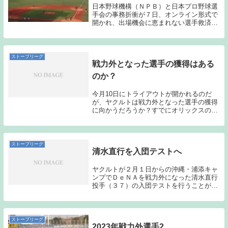
日本野球機構（ＮＰＢ）と日本プロ野球選
手会の事務折衝が７日、オンライン形式で
開かれ、出場機会に恵まれない選手救済の
「現役ドラフト」について細部の内容にも
合意し、１２月９日に開催されることが決
まった。球団側は次年度の契約保留選手名
簿を提出する...
ストーブリーグ
戦力外となった選手の獲得はある
のか？
今月10日にトライアウトが開かれるのだ
が、ヤクルトは戦力外となった選手の獲得
に向かうだろうか？すでにオリックスの坂
口智隆外野手の獲得報道がなされているの
だが、その他の選手の獲得はあるのだろう
か？個人的には先日も書いたように元ヤク
ルトの日高亮...
ストーブリーグ
清水直行を入団テストへ
ヤクルトが２月１日からの沖縄・浦添キャ
ンプでＤｅＮＡを戦力外になった清水直行
投手（３７）の入団テストを行うことが１
５日、分かった。球団幹部が「実績は十分
ある選手。投げられる状態になり次第テス
トを受けてもらう予定です」と明かし
た。 小川監督も...
ストーブリーグ
2023年戦力外選手2