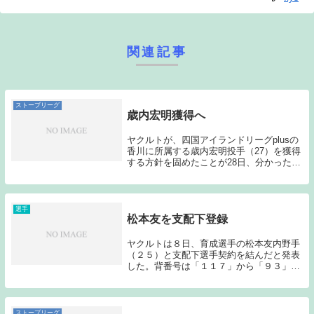
関連記事
ストーブリーグ
歳内宏明獲得へ
ヤクルトが、四国アイランドリーグplusの
香川に所属する歳内宏明投手（27）を獲得
する方針を固めたことが28日、分かった。
歳内は度重なる故障により昨季限りで阪神
を戦力外となったが、今季は香川で圧倒的
な成績を残していた。ヤクルトはチーム防
御率...
選手
松本友を支配下登録
ヤクルトは８日、育成選手の松本友内野手
（２５）と支配下選手契約を結んだと発表
した。背番号は「１１７」から「９３」に
変更される。福岡出身の松本友は東福岡高
－明学大－ＢＣリーグ福井を経て、１９年
育成ドラフト２位で入団した。昨季はイー
スタン９２試...
ストーブリーグ