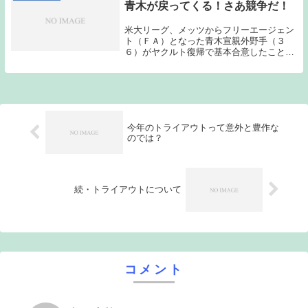
青木が戻ってくる！さあ競争だ！
米大リーグ、メッツからフリーエージェン
ト（ＦＡ）となった青木宣親外野手（３
６）がヤクルト復帰で基本合意したことが
２９日、分かった。古巣から３年で約１０
億円とみられる大型契約に加え、入団時に
着けた背番号２３を用意され、７年ぶりの
国内復帰を決断...
今年のトライアウトって意外と豊作な
のでは？
続・トライアウトについて
コメント