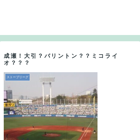
成瀬！大引？バリントン？？ミコライ
オ？？？
ストーブリーグ