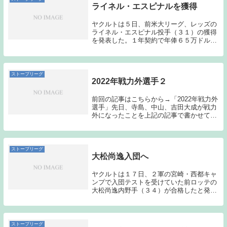
ライネル・エスピナルを獲得
ヤクルトは５日、前米大リーグ、レッズの
ライネル・エスピナル投手（３１）の獲得
を発表した。１年契約で年俸６５万ドル
（約８７１０万円、推定）、背番号は「５
８」。ドミニカ共和国出身で１９０センチ
の長身右腕。メジャー通算２１９勝右腕、
ペドロ・マルテ...
ストーブリーグ
2022年戦力外選手２
前回の記事はこちらから→「2022年戦力外
選手」先日、寺島、中山、吉田大成が戦力
外になったことを上記の記事で書かせても
らったのだが、今日は更に2選手と来季の
契約を結ばないとの報道がなされた。近藤
弘樹・楽天を戦力外となった後に育成契約
でヤクル...
ストーブリーグ
大松尚逸入団へ
ヤクルトは１７日、２軍の宮崎・西都キャ
ンプで入団テストを受けていた前ロッテの
大松尚逸内野手（３４）が合格したと発表
した。契約は後日行う予定で、大松は今後
も２軍キャンプに帯同し、練習を続ける。
（サンケイスポーツ引用）過去記事はこち
らから→「大...
ストーブリーグ