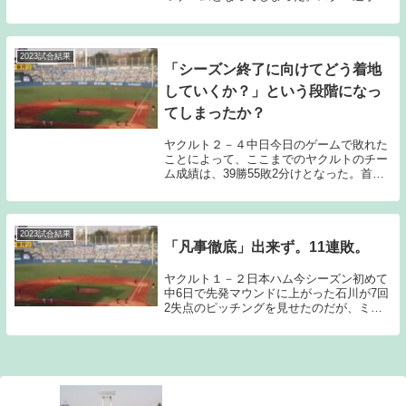
プレーというのは、やはり華やかであり、
それだけでチームは活気付く。ヤクルトに
も村上宗隆、山田哲人というスーパースタ
ーが在籍して...
2023試合結果
「シーズン終了に向けてどう着地
していくか？」という段階になっ
てしまったか？
ヤクルト２－４中日今日のゲームで敗れた
ことによって、ここまでのヤクルトのチー
ム成績は、39勝55敗2分けとなった。首位
阪神とのゲーム差は、16.5ゲーム差、CSラ
インとなる3位DeNAとのゲーム差は8.5ゲ
ーム差となった。残り試合数が46試...
2023試合結果
「凡事徹底」出来ず。11連敗。
ヤクルト１－２日本ハム今シーズン初めて
中6日で先発マウンドに上がった石川が7回
2失点のピッチングを見せたのだが、ミス
ミス勝利を手放してしまった。現状のヤク
ルトは離脱者やコンディション不良を抱え
ている選手、不調の選手も相まってしま
い、他球団と...