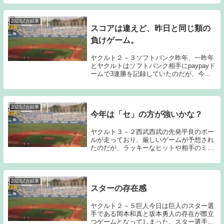
ー、与四死球が失点に絡んでしまい、必要
以上に失点を重ねてしまった印象である。
前半戦に比べ...
2023試合結果
スコアは違えど、昨日と同じ類の
負けゲーム。
ヤクルト２－３ソフトバンク昨年、一昨年
とヤクルトはソフトバンク相手にpaypayド
ームで3連勝を記録していたのだが、今シ
ーズンは神宮で連敗となってしまった。し
かしソフトバンクも一時のような強さを感
じることはなく、勝つチャンスはあったと
思うの...
2023試合結果
今年は「セ」の方が強いかな？
ヤクルト３－２西武西武の先発平良のボー
ルが走っており、厳しいゲームが予想され
たのだが、ラッキーなヒットや相手のミス
にも乗じて点数を奪い、流れを作ると、そ
の後は投手陣が粘り切り、ロースコアのゲ
ームをモノにしてみせた。やはり山川を欠
く西武打線は...
2023試合結果
スターの存在感
ヤクルト２－５巨人今日は巨人のスター選
手である岡本和真と坂本勇人の存在が際立
つゲームとなってしまった。スター選手の