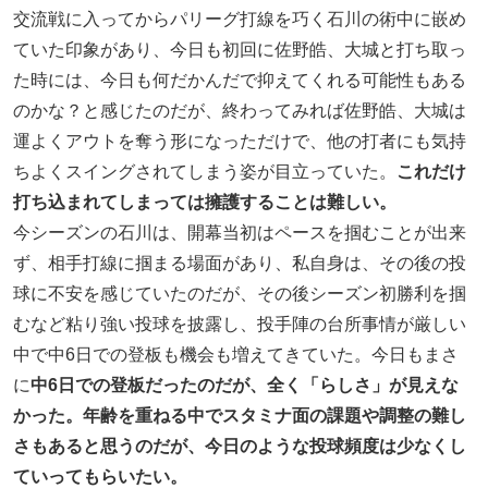
交流戦に入ってからパリーグ打線を巧く石川の術中に嵌め
ていた印象があり、今日も初回に佐野皓、大城と打ち取っ
た時には、今日も何だかんだで抑えてくれる可能性もある
のかな？と感じたのだが、終わってみれば佐野皓、大城は
運よくアウトを奪う形になっただけで、他の打者にも気持
ちよくスイングされてしまう姿が目立っていた。
これだけ
打ち込まれてしまっては擁護することは難しい。
今シーズンの石川は、開幕当初はペースを掴むことが出来
ず、相手打線に掴まる場面があり、私自身は、その後の投
球に不安を感じていたのだが、その後シーズン初勝利を掴
むなど粘り強い投球を披露し、投手陣の台所事情が厳しい
中で中6日での登板も機会も増えてきていた。今日もまさ
に
中6日での登板だったのだが、全く「らしさ」が見えな
かった。年齢を重ねる中でスタミナ面の課題や調整の難し
さもあると思うのだが、今日のような投球頻度は少なくし
ていってもらいたい。