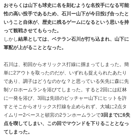
おそらくは山下も球史に名を刻むような名投手になる可能
性の高い投手であるため、石川ー山下が今日投げ合ったと
いうこと自体が、歴史に残るゲームになるという思いを持
って観戦させてもらった。
しかし
結果としては、ベテラン石川が打ち込まれ、山下に
軍配が上がることとなった。
石川は、初回からオリックス打線に掴まってしまった。簡
単に2アウトを取ったのだが、いずれも捉えられたあたり
であり、調子はどうなのかな？と思っている矢先に森に先
制ソロホームランを浴びてしまった。すると2回には紅林
に一発を浴び、3回は先頭のピッチャー山下にヒットを許
すとそこからオリックス打線を止められず、大城に2点タ
イムリー2ベースと頓宮の2ランホームランで
3回までに6失
点を喫してしまい、この回でマウンドを下りることとなっ
てしまった。