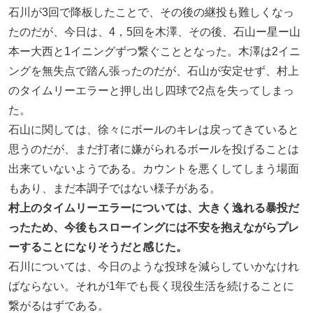
石川が3回で降板したことで、その後の継投も難しくなっ
たのだが、今日は、4，5回を木澤、その後、石山ー星ー山
本ー大西と1イニングずつ繋ぐこととなった。木澤は2イニ
ングを無失点で踏ん張ったのだが、石山が安定せず、村上
のタイムリーエラーと押し出し四球で2点を失ってしまっ
た。
石山に関しては、徐々にボールのキレは戻ってきていると
思うのだが、まだ打者に嫌がられるボールを投げることは
出来ていないようである。カウントを悪くしてしまう場面
もあり、まだ本調子ではない様子がある。
村上のタイムリーエラーについては、大きく逸れる暴投だ
ったため、今後もスローイングには不安を抱えながらプレ
ーすることになりそうだと感じた。
石川については、今日のような投球を減らしていかなけれ
ばならない。それが1年でも長く現役生活を続けることに
繋がるはずである。