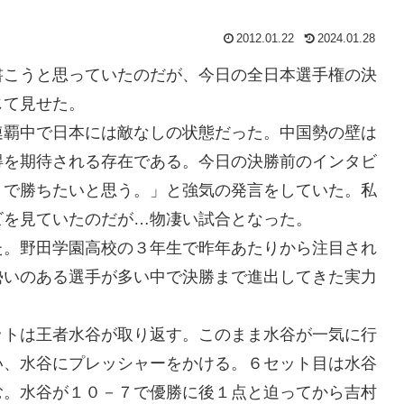
2012.01.22
2024.01.28
こうと思っていたのだが、今日の全日本選手権の決
じて見せた。
覇中で日本には敵なしの状態だった。中国勢の壁は
得を期待される存在である。今日の決勝前のインタビ
０で勝ちたいと思う。」と強気の発言をしていた。私
ビを見ていたのだが…物凄い試合となった。
。野田学園高校の３年生で昨年あたりから注目され
勢いのある選手が多い中で決勝まで進出してきた実力
トは王者水谷が取り返す。このまま水谷が一気に行
い、水谷にプレッシャーをかける。６セット目は水谷
む。水谷が１０－７で優勝に後１点と迫ってから吉村