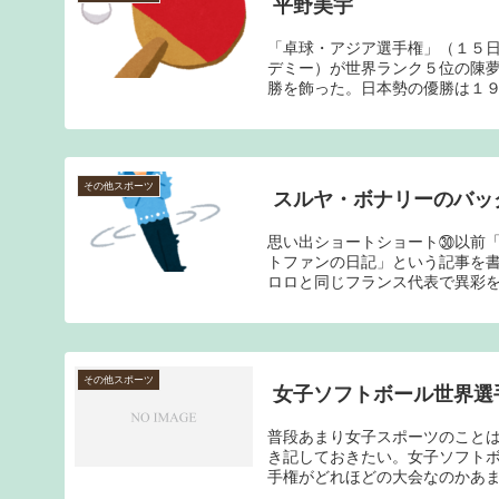
平野美宇
「卓球・アジア選手権」（１５
デミー）が世界ランク５位の陳
勝を飾った。日本勢の優勝は１９
その他スポーツ
スルヤ・ボナリーのバッ
思い出ショートショート㉚以前「
トファンの日記」という記事を
ロロと同じフランス代表で異彩を
その他スポーツ
女子ソフトボール世界選
普段あまり女子スポーツのこと
き記しておきたい。女子ソフトボ
手権がどれほどの大会なのかあま