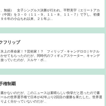
日、無錫） 女子シングルス決勝が行われ、平野美宇（エリートアカ
夢（中国）を３－０（１１－９、１１－８、１１－７）で下し、初優
９６年の小山ちれ以来、２１年ぶ...
クフリップ
氷上の革命家！？芸術家！？ フィリップ・キャンデロロ | ヤクル
書かせてもらったのだが、同時代のフィギュアスケーター、キャンデ
放っていたのが、スルヤ・ボ...
手権制覇
は書かないのだが、このニュースは素晴らしい快挙だと思ったので書
ールの世界選手権で日本が42年ぶり2回目の優勝を果たした。世界選
りよく分かっていないのだが...