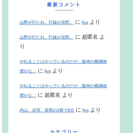
最新コメント
に
より
山野が打たれ、打線が沈黙。
fiys
に
超匿名
よ
山野が打たれ、打線が沈黙。
り
やれることはやっているのだが…阪神の横綱相
に
より
撲かな…
fiys
やれることはやっているのだが…阪神の横綱相
に
超匿名
より
撲かな…
に
より
内山、赤羽、長岡の3発で8点
fiys
カテゴリー