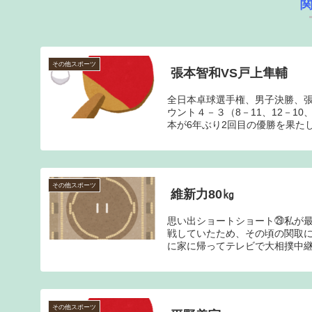
その他スポーツ
張本智和VS戸上隼輔
全日本卓球選手権、男子決勝、張
ウント４－３（8－11、12－10、
本が6年ぶり2回目の優勝を果たし、
その他スポーツ
維新力80㎏
思い出ショートショート㉙私が
戦していたため、その頃の関取
に家に帰ってテレビで大相撲中継
その他スポーツ