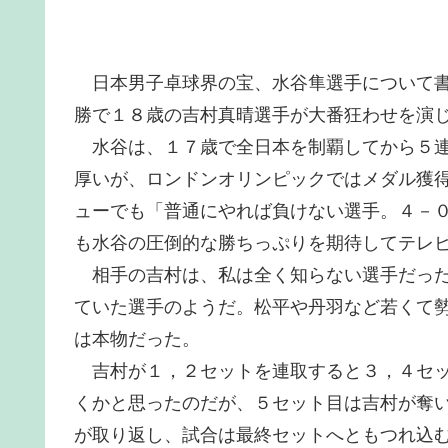
日本男子卓球界の宝、水谷隼選手について書
勝で１８歳の吉村真晴選手が大番狂わせを演
水谷は、１７歳で全日本を制覇してから５連
厚いが、ロンドンオリンピックではメダル獲
ューでも「普通にやれば負けない選手。４－
も水谷の圧倒的な勝ちっぷりを期待してテレ
相手の吉村は、私は全く知らない選手だった
ていた選手のようだ。松平や丹羽など若くて
は本物だった。
吉村が１，２セットを連取すると３，４セッ
くかと思ったのだが、５セット目は吉村が奪
が取り返し、試合は最終セットへともつれ込