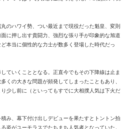
蔵丸のハワイ勢、つい最近まで現役だった魁皇、変則
前面に押し出す貴闘力、強烈な張り手が印象的な旭道
など本当に個性的な力士が数多く登場した時代だっ
降していくこととなる。正直今でもその下降線は止ま
数多くの大きな問題が頻発してしまったこともあり、
より少し前に（といってもすでに大相撲人気は下火だ
を積み、幕下付け出しデビューを果たすとトントン拍
れる姿がユーモラスでたちまち人気者となっていた。