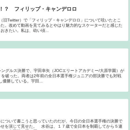
！？ フィリップ・キャンデロロ
旧Twitter）で「フィリップ・キャンデロロ」について呟いたとこ
いた。改めて動画を見てみるとやはり魅力的なスケーターだと感じた
きたい。私は、幼い頃...
シングルス決勝で、宇田幸矢（JOCエリートアカデミー/大原学園）が
）を破った。両者は2年前の全日本選手権ジュニアの部決勝でも対戦
優勝している。宇田...
手について書こうと思っていたのだが、今日の全日本選手権の決勝で
わせを演じて見せた。 水谷は、１７歳で全日本を制覇してから５連