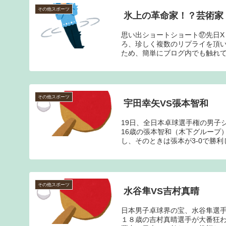
その他スポーツ
氷上の革命家！？芸術家
思い出ショートショート⑰先日X（
ろ、珍しく複数のリプライを頂
ため、簡単にブログ内でも触れてお
その他スポーツ
宇田幸矢VS張本智和
19日、全日本卓球選手権の男子
16歳の張本智和（木下グループ
し、そのときは張本が3-0で勝利し
その他スポーツ
水谷隼VS吉村真晴
日本男子卓球界の宝、水谷隼選
１８歳の吉村真晴選手が大番狂