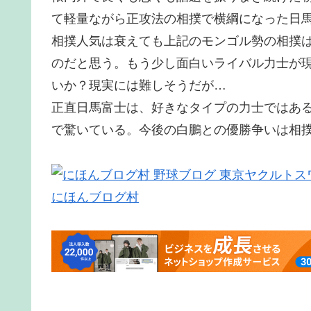
て軽量ながら正攻法の相撲で横綱になった日
相撲人気は衰えても上記のモンゴル勢の相撲
のだと思う。もう少し面白いライバル力士が
いか？現実には難しそうだが…
正直日馬富士は、好きなタイプの力士ではあ
で驚いている。今後の白鵬との優勝争いは相
にほんブログ村