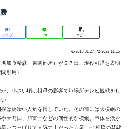
優勝
はてブ
LINE
コピー
2013.01.27
2022.11.15
本名加藤精彦、東関部屋）が２７日、現役引退を表明
新聞引用）
だが、小さい頃は祖母の影響で毎場所テレビ観戦をし
たい。
相撲は物凄い人気を博していた。その前には大横綱の
海や大乃国、旭富士などの個性的な横綱。巨体を活か
早いつっぱりで人気力士だった寺尾、F1相撲の琴錦