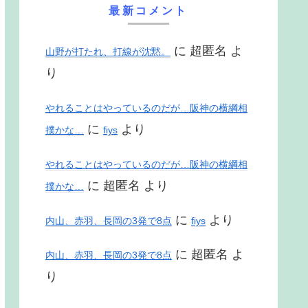
最新コメント
に
超匿名
よ
山野が打たれ、打線が沈黙。
り
やれることはやっているのだが…阪神の横綱相
に
より
撲かな…
fiys
やれることはやっているのだが…阪神の横綱相
に
超匿名
より
撲かな…
に
より
内山、赤羽、長岡の3発で8点
fiys
に
超匿名
よ
内山、赤羽、長岡の3発で8点
り