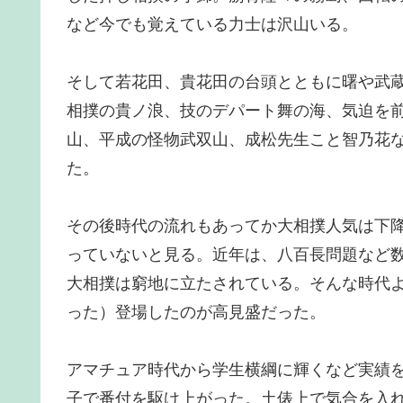
など今でも覚えている力士は沢山いる。
そして若花田、貴花田の台頭とともに曙や武
相撲の貴ノ浪、技のデパート舞の海、気迫を
山、平成の怪物武双山、成松先生こと智乃花
た。
その後時代の流れもあってか大相撲人気は下
っていないと見る。近年は、八百長問題など
大相撲は窮地に立たされている。そんな時代
った）登場したのが高見盛だった。
アマチュア時代から学生横綱に輝くなど実績
子で番付を駆け上がった。土俵上で気合を入