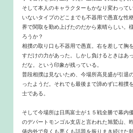
そして本人のキャラクターもかなり変わって
いないタイプのどこまでも不器用で愚直な性
界で関取を勤め上げたのだから素晴らしい。
ろうか？
相撲の取り口も不器用で愚直。右を差して胸
すだけの力があった。しかし負けるときはあ
だな。という印象が残っている。
普段相撲は見ないため、今場所高見盛が引退
ったようだ。それでも最後まで諦めずに相撲
士である。
そして今場所は日馬富士が１５戦全勝で幕内
のデパートモンゴル支店と言われた旭鷲山、
俵内外で良くも悪くも話題を振りまき続けた