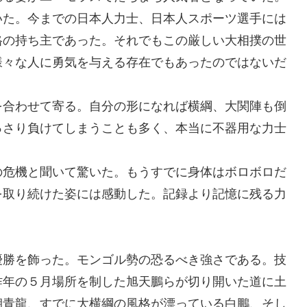
いた。今までの日本人力士、日本人スポーツ選手には
格の持ち主であった。それでもこの厳しい大相撲の世
様々な人に勇気を与える存在でもあったのではないだ
を合わせて寄る。自分の形になれば横綱、大関陣も倒
っさり負けてしまうことも多く、本当に不器用な力士
の危機と聞いて驚いた。もうすでに身体はボロボロだ
を取り続けた姿には感動した。記録より記憶に残る力
優勝を飾った。モンゴル勢の恐るべき強さである。技
昨年の５月場所を制した旭天鵬らが切り開いた道に土
朝青龍、すでに大横綱の風格が漂っている白鵬、そし