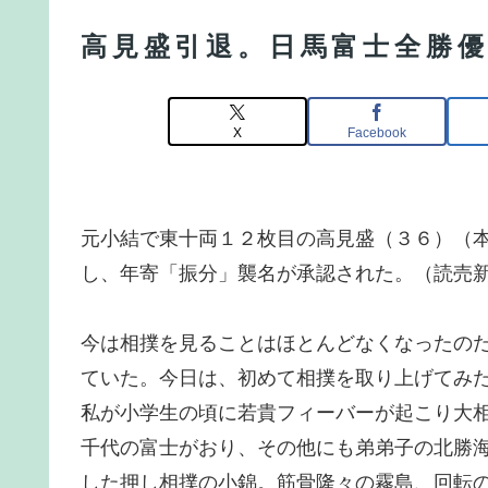
高見盛引退。日馬富士全勝
X
Facebook
元小結で東十両１２枚目の高見盛（３６）（
し、年寄「振分」襲名が承認された。（読売
今は相撲を見ることはほとんどなくなったの
ていた。今日は、初めて相撲を取り上げてみ
私が小学生の頃に若貴フィーバーが起こり大
千代の富士がおり、その他にも弟弟子の北勝
した押し相撲の小錦。筋骨隆々の霧島、回転の