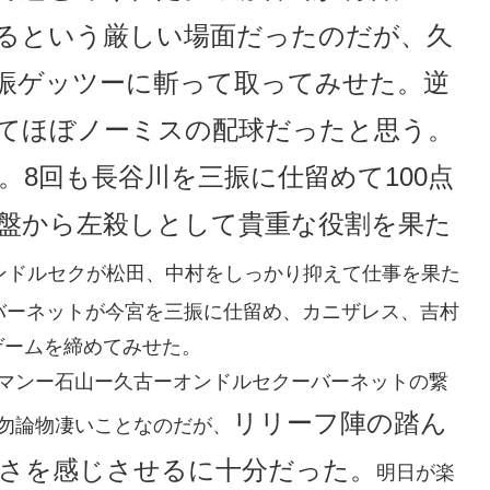
るという厳しい場面だったのだが、久
振ゲッツーに斬って取ってみせた。逆
てほぼノーミスの配球だったと思う。
8回も長谷川を三振に仕留めて100点
盤から左殺しとして貴重な役割を果た
オンドルセクが松田、中村をしっかり抑えて仕事を果た
バーネットが今宮を三振に仕留め、カニザレス、吉村
ゲームを締めてみせた。
ロマンー石山ー久古ーオンドルセクーバーネットの繋
リリーフ陣の踏ん
勿論物凄いことなのだが、
さを感じさせるに十分だった。
明日が楽