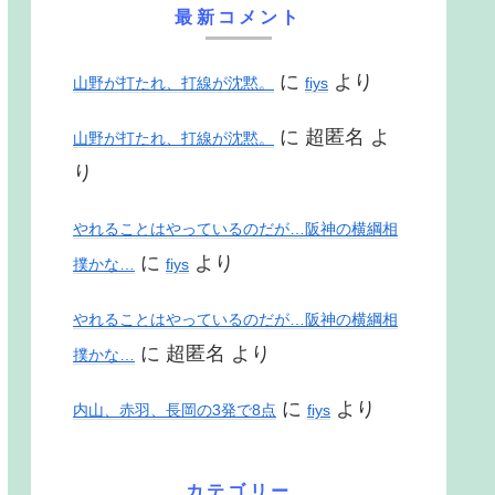
最新コメント
に
より
山野が打たれ、打線が沈黙。
fiys
に
超匿名
よ
山野が打たれ、打線が沈黙。
り
やれることはやっているのだが…阪神の横綱相
に
より
撲かな…
fiys
やれることはやっているのだが…阪神の横綱相
に
超匿名
より
撲かな…
に
より
内山、赤羽、長岡の3発で8点
fiys
カテゴリー