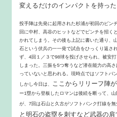
変えるだけのインパクトを持った
投手陣は先発に起用された杉浦が初回のピン
回に中村、高谷のヒットなどでピンチを招く
かれてしまう。その後も上記に書いた通り、
石という伏兵の一一発で試合をひっくり返さ
ず、4回１／３で98球を投げさせられ、被安
しまった。三振を5つ奪うなど潜在能力の高
っていないと思われる。現時点ではソフトバ
ここからリリーフ陣が
しかし今日は、
ー1塁から登板したロマンは後続を断って、山
が、7回は石山と久古がソフトバンク打線を無
と明石の盗塁を刺すなど武器の肩