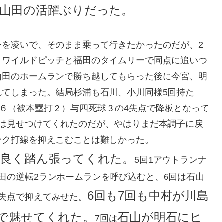
山田の活躍ぶりだった。
チを凌いで、そのまま乗って行きたかったのだが、2
とワイルドピッチと福田のタイムリーで同点に追いつ
山田のホームランで勝ち越してもらった後に今宮、明
れてしまった。結局杉浦も石川、小川同様5回持た
打６（被本塁打２）与四死球３の4失点で降板となって
さは見せつけてくれたのだが、やはりまだ本調子に戻
ンク打線を抑えこむことは難しかった。
良く踏ん張ってくれた。
5回1アウトランナ
田の逆転2ランホームランを呼び込むと、6回は石山
6回も7回も中村が川島
失点で抑えてみせた。
で魅せてくれた。
石山が明石にヒ
7回は