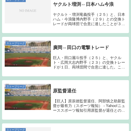
ストーブリーグ
ヤクルト増渕⇔日本ハム今浪
ヤクルト・増渕竜義投手（２５）と、日本
ハム・今浪隆博内野手（２９）との交換ト
レードが両球団で合意に達したことが３０
日、分かった。ヤクルトはこの日、増渕に
トレードを通告し、日本ハムも今浪に内示
を済ませた。３１日に正式発表される。
（日刊スポーツ...
ストーブリーグ
廣岡⇔田口の電撃トレード
巨人・田口麗斗投手（２５）と、ヤクル
ト・広岡大志内野手（２３）の交換トレー
ドが１日、両球団間で合意に達した。この
日午後に正式発表される。（スポーツ報知
引用）先に自分の意思表明をしておきた
い。今回のトレードには反対である。ここ
までの練習試合で...
ストーブリーグ
原監督退任
【巨人】原辰徳監督退任、阿部慎之助新監
督が最有力（スポーツ報知） - Yahoo!ニュ
ーススポーツ報知引用原監督が退任との報
道がなされた。ヤクルト関係のニュースで
はないのだが、このブログでも原監督のこ
とを称賛する記事は何度も書いてきている
記...
ストーブリーグ