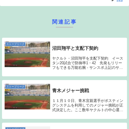
関連記事
ストーブリーグ
沼田翔平と支配下契約
ヤクルト・沼田翔平を支配下契約 イース
タン20試合で防御率1・42 先発もリリー
フもできる万能右腕 - サンスポ上記のサン
スポの記事の通り、沼田と支配下契約を結
んだことが発表された。沼田はヤクルトに
入団して3年目の25歳である。正直言う
と、...
ストーブリーグ
青木メジャー挑戦
１１月１０日、青木宜親選手がポスティン
グシステムを利用してのメジャー挑戦が正
式決定した。ここ数年ヤクルトの中心選手
として活躍し続けた青木選手がチームを去
ってしまうのはとても寂しいことである。
また戦力の低下も免れないだろう。いつか
は、メジャー...