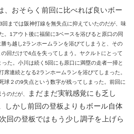
は、おそらく前回に比べれば良いボー
3回までは阪神打線を無失点に抑えていたのだが、味
た。1アウト後に福留に3ベースを浴びると原口の同
は勝ち越し2ランホームランを浴びてしまうと、その
この回だけで4点を失ってしまう。ヤクルトにとって
まった。小川は続く5回にも原口に満塁の走者一掃と
打席連続となる2ランホームランを浴びてしまった。
死球２の9失点という数字が残ってしまった。前回に
まだまだ実戦感覚にも乏し
思うのだが、
。しかし前回の登板よりもボール自体
次回の登板ではもう少し調子を上げら