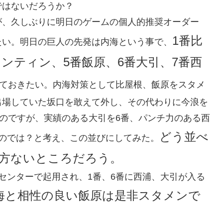
ではないだろうか？
が、久しぶりに明日のゲームの個人的推奨オーダー
1番比
たい。明日の巨人の先発は内海という事で、
レンティン、5番飯原、6番大引、7番西
ておきたい。内海対策として比屋根、飯原をスタメ
出場していた坂口を敢えて外し、その代わりに今浪を
いのですが、実績のある大引を6番、パンチ力のある西
どう並べ
のでは？と考え、この並びにしてみた。
方ないところだろう。
センターで起用され、1番、6番に西浦、大引が入る
海と相性の良い飯原は是非スタメンで