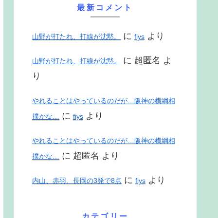
最新コメント
に
より
山野が打たれ、打線が沈黙。
fiys
に
超匿名
よ
山野が打たれ、打線が沈黙。
り
やれることはやっているのだが…阪神の横綱相
に
より
撲かな…
fiys
やれることはやっているのだが…阪神の横綱相
に
超匿名
より
撲かな…
に
より
内山、赤羽、長岡の3発で8点
fiys
カテゴリー