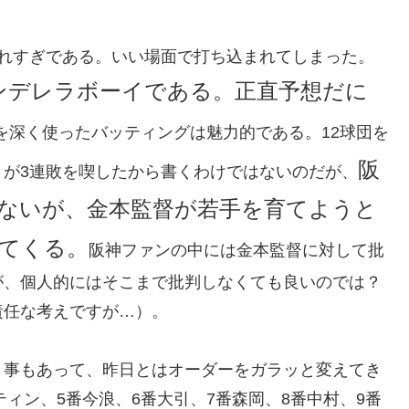
られすぎである。いい場面で打ち込まれてしまった。
ンデレラボーイである。正直予想だに
を深く使ったバッティングは魅力的である。12球団を
阪
トが3連敗を喫したから書くわけではないのだが、
ないが、金本監督が若手を育てようと
てくる。
阪神ファンの中には金本監督に対して批
が、個人的にはそこまで批判しなくても良いのでは？
責任な考えですが…）。
う事もあって、昨日とはオーダーをガラッと変えてき
ティン、5番今浪、6番大引、7番森岡、8番中村、9番