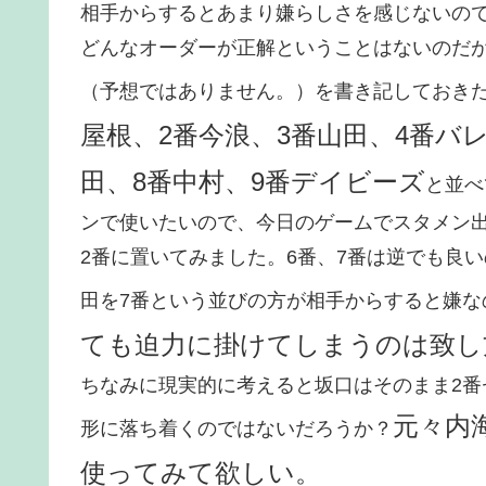
相手からするとあまり嫌らしさを感じないの
どんなオーダーが正解ということはないのだ
（予想ではありません。）を書き記しておき
屋根、2番今浪、3番山田、4番バ
田、8番中村、9番デイビーズ
と並べ
ンで使いたいので、今日のゲームでスタメン
2番に置いてみました。6番、7番は逆でも良
田を7番という並びの方が相手からすると嫌な
ても迫力に掛けてしまうのは致し
ちなみに現実的に考えると坂口はそのまま2番
元々内
形に落ち着くのではないだろうか？
使ってみて欲しい。