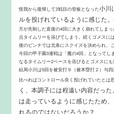
小川
怪我から復帰して2戦目の登板となった
ルを投げれているように感じた。
方が先制した直後の4回に大きく崩れてしまっ
点タイムリーを浴びてしまう。続くゴメスに
後のピンチでは北条にスクイズを決められ、
今回の甲子園3連戦は「魔の4回」となってし
なるタイムリー2ベースを浴びるとゴメスにも
結局小川は5回を被安打９（被本塁打２）与四
比べればコントロール良く投げれていたとは
く、本調子には程遠い内容だった
は走っているように感じたため、
れるのではないだろうか？