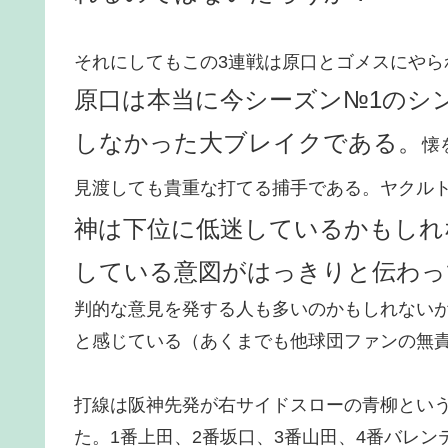
それにしてもこの3連戦は原口とゴメスにや
原口は本当に今シーズン№1のシ
しなかった大ブレイクである。
懐
見渡しても貴重な打てる捕手である。ヤクル
神は下位に低迷しているかもしれ
している意図がはっきりと伝わっ
判的な意見を発する人も多いのかもしれない
と感じている（あくまでも他球団ファンの無
打線は阪神先発が右サイドスローの青柳とい
た。1番上田、2番坂口、3番山田、4番バレン