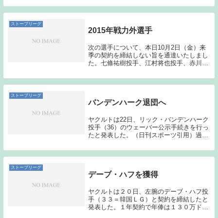
んだことが発表された。沼田はヤクルトに
入団して3年目の25歳である。正直言う
と、...
ストーブリーグ
2015年戦力外選手
次の選手について、本日10月2日（金）来
季の契約を締結しない旨を通達いたしまし
た。七條祐樹投手、江村将也投手、赤川克
紀投手、大場達也投手、金伏ウーゴ投手、
川﨑成晃選手【育成選手】中根佑二投手、
阿部健太選手（東京ヤクルトスワローズ公
式サイト...
ストーブリーグ
バンデンハーク退団へ
ヤクルトは22日、リック・バンデンハーク
投手（36）のウェーバー公示手続きを行っ
たと発表した。（日刊スポーツ引用）過去
記事はこちらから→「リック・バンデンハ
ークを獲得」ヤクルトでは結果を残すこと
は出来なかったが、こういった補強は必要
なものだ...
ストーブリーグ
デーブ・ハフを獲得
ヤクルトは２０日、左腕のデーブ・ハフ投
手（３３＝韓国ＬＧ）と契約を締結したと
発表した。１年契約で年俸は１３０万ドル
（約１億４７００万円）プラス出来高払