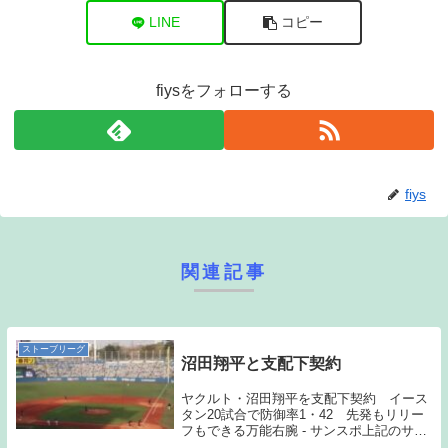
LINE
コピー
fiysをフォローする
fiys
関連記事
ストーブリーグ
沼田翔平と支配下契約
ヤクルト・沼田翔平を支配下契約 イース
タン20試合で防御率1・42 先発もリリー
フもできる万能右腕 - サンスポ上記のサン
スポの記事の通り、沼田と支配下契約を結