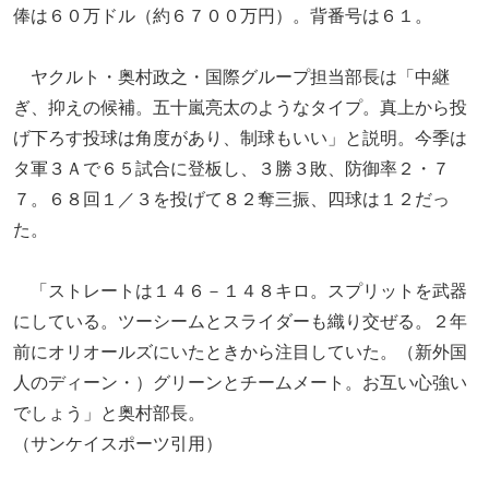
俸は６０万ドル（約６７００万円）。背番号は６１。
ヤクルト・奥村政之・国際グループ担当部長は「中継
ぎ、抑えの候補。五十嵐亮太のようなタイプ。真上から投
げ下ろす投球は角度があり、制球もいい」と説明。今季は
タ軍３Ａで６５試合に登板し、３勝３敗、防御率２・７
７。６８回１／３を投げて８２奪三振、四球は１２だっ
た。
「ストレートは１４６－１４８キロ。スプリットを武器
にしている。ツーシームとスライダーも織り交ぜる。２年
前にオリオールズにいたときから注目していた。（新外国
人のディーン・）グリーンとチームメート。お互い心強い
でしょう」と奥村部長。
（サンケイスポーツ引用）