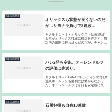
2017試合結果
オリックスも状態が良くないのだ
が…サヨナラ負けで2連敗…
ヤクルト１－２ｘオリックス（延長10回）
石川がオリックス打線に得点を許さず、想
定内の展開に持ち込んだのだが、チャンス
でことごとく追加点が奪えず、8回に追い
つかれると延長10回にギルメットが駿太に
サヨナラタイムリーを浴びてしまった。オ
リックス...
2017試合結果
バレ2発も空砲。オーレンドルフ
の評価は先送り。
ヤクルト３－６DeNAバレンティンの2打席
連続ホームランも勝利には繋がらなかっ
た。オーレンドルフは今日も安定感に欠け
る投球となってしまった。前回はランナー
を許しても粘れたのだが、今日は粘り切れ
なかった。オーレンドルフは今のところ評
価が難しい...
2017試合結果
石川好投も自身10連敗