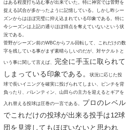
はある程度打ち込む事が出来ていた。特に神宮では菅野を
捉える試合が多かったように記憶している。しかし昨シー
ズンからはほぼ完璧に抑え込まれている印象である。特に
今シーズンは上記の通りほぼ得点を奪えていないという状
況である。
菅野がシーズン前のWBCからフル回転して、これだけの数
字を残している事がまず素晴らしいのだが、対ヤクルトと
完全に手玉に取られて
いう事に関して言えば、
しまっている印象である。
状況に応じた投
球で長いイニングを確実に投げられてしまい、ピンチを背
負ったり、バレンティン、山田らの主力を迎えるとギアを
プロのレベル
入れ替える投球は圧巻の一言である。
でこれだけの投球が出来る投手は12球
団を見渡してもほぼいないと思われ