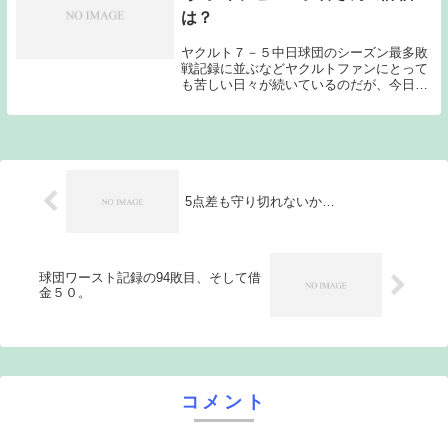
は？
ヤクルト７－５中日球団のシーズン最多敗
戦記録に並ぶなどヤクルトファンにとって
も苦しい日々が続いているのだが、今日は
そんな中でもドラ1ルーキー寺島のデビュ
ー戦と言う事で久し振りに楽しみのあるゲ
ームとなった。皆さんの寺島の評価はどん
な感じでしょ...
5点差も守り切れないか…
球団ワースト記録の94敗目、そして借
金５０。
コメント