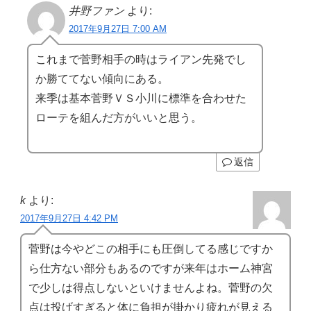
井野ファン
より:
2017年9月27日 7:00 AM
これまで菅野相手の時はライアン先発でし
か勝ててない傾向にある。
来季は基本菅野ＶＳ小川に標準を合わせた
ローテを組んだ方がいいと思う。
返信
k
より:
2017年9月27日 4:42 PM
菅野は今やどこの相手にも圧倒してる感じですか
ら仕方ない部分もあるのですが来年はホーム神宮
で少しは得点しないといけませんよね。菅野の欠
点は投げすぎると体に負担が掛かり疲れが見える