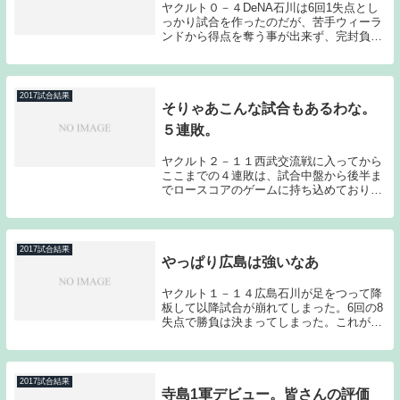
ヤクルト０－４DeNA石川は6回1失点とし
っかり試合を作ったのだが、苦手ウィーラ
ンドから得点を奪う事が出来ず、完封負け
となってしまった。チームは8連敗、石川
自身は10連敗となってしまった。先発の石
川は前回同様いいピッチングを披露してく
れた。...
2017試合結果
そりゃあこんな試合もあるわな。
５連敗。
ヤクルト２－１１西武交流戦に入ってから
ここまでの４連敗は、試合中盤から後半ま
でロースコアのゲームに持ち込めており、
ある意味では想定内のゲームだったのだ
が、そのゲームを１つでも２つでも獲って
おかなければならなかった。今日のような
大敗があるのは...
2017試合結果
やっぱり広島は強いなあ
ヤクルト１－１４広島石川が足をつって降
板して以降試合が崩れてしまった。6回の8
失点で勝負は決まってしまった。これが今
シーズンの広島の強さである。とんでもな
いビッグイニングを作るのが今シーズンの
広島の特徴である。今日は特に書くことが
ないので短...
2017試合結果
寺島1軍デビュー。皆さんの評価