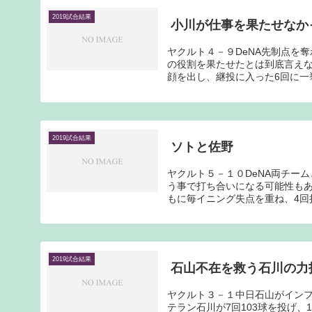
2019試合結果
小川が仕事を果たせなか
ヤクルト４－９DeNA先制点を
の役割を果たせたとは到底言え
顔を出し、継投に入った6回に一挙
2019試合結果
ソトと佐野
ヤクルト５－１０DeNA両チー
う事で打ち合いになる可能性も
もに毎イニング失点を重ね、4回持
2019試合結果
石山不在を救う石川の力
ヤクルト３－１中日石山がイン
テラン石川が7回103球を投げ