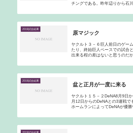
チングである。昨年辺りから石川は
2019試合結果
原マジック
ヤクルト３－６巨人前日のゲー
たり、終始巨人ペースでの試合と
出来る程の差はないと思うのだが
2019試合結果
盆と正月が一度に来る
ヤクルト１５－２DeNA8月9
月12日からのDeNAとの3連
ホームランによってDeNAが優勝争
2019試合結果