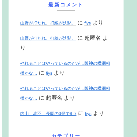
最新コメント
に
より
山野が打たれ、打線が沈黙。
fiys
に
超匿名
よ
山野が打たれ、打線が沈黙。
り
やれることはやっているのだが…阪神の横綱相
に
より
撲かな…
fiys
やれることはやっているのだが…阪神の横綱相
に
超匿名
より
撲かな…
に
より
内山、赤羽、長岡の3発で8点
fiys
カテゴリー