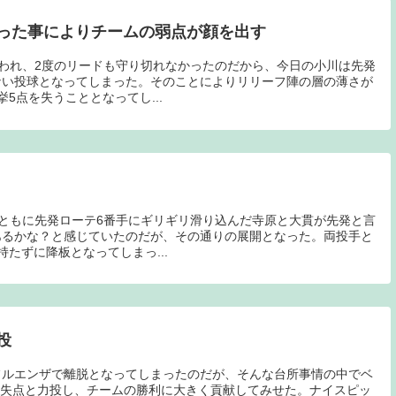
った事によりチームの弱点が顔を出す
奪われ、2度のリードも守り切れなかったのだから、今日の小川は先発
ない投球となってしまった。そのことによりリリーフ陣の層の薄さが
5点を失うこととなってし...
ムともに先発ローテ6番手にギリギリ滑り込んだ寺原と大貫が先発と言
あるかな？と感じていたのだが、その通りの展開となった。両投手と
たずに降板となってしまっ...
投
フルエンザで離脱となってしまったのだが、そんな台所事情の中でベ
、1失点と力投し、チームの勝利に大きく貢献してみせた。ナイスピッ