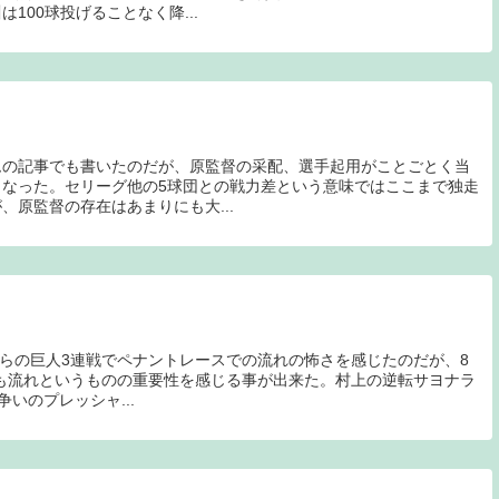
100球投げることなく降...
ムの記事でも書いたのだが、原監督の采配、選手起用がことごとく当
なった。セリーグ他の5球団との戦力差という意味ではここまで独走
、原監督の存在はあまりにも大...
日からの巨人3連戦でペナントレースでの流れの怖さを感じたのだが、8
戦でも流れというものの重要性を感じる事が出来た。村上の逆転サヨナラ
いのプレッシャ...