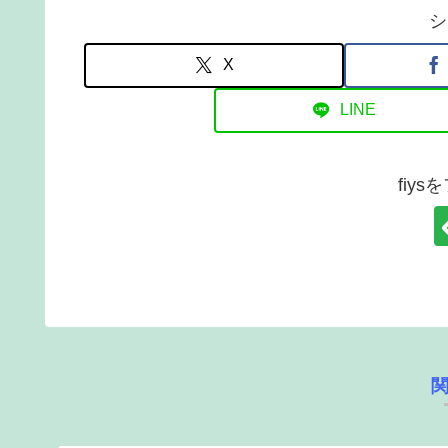
シ
X
LINE
fiy