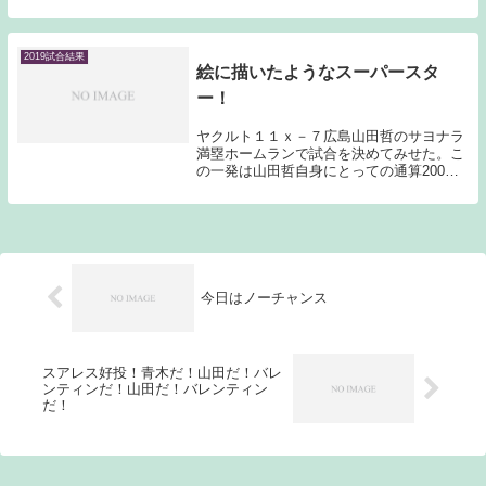
若手塩見、村上、廣岡がスタメンに顔を揃
えるというワクワク感の強いオーダーとな
ったのだが、機能しなかった。塩見も村上
も廣岡もキャ...
2019試合結果
絵に描いたようなスーパースタ
ー！
ヤクルト１１ｘ－７広島山田哲のサヨナラ
満塁ホームランで試合を決めてみせた。こ
の一発は山田哲自身にとっての通算200号
ホームランとなった。200号のメモリアル
アーチをサヨナラ満塁ホームランで飾って
しまう。「スーパースター！」としか言い
ようがな...
今日はノーチャンス
スアレス好投！青木だ！山田だ！バレ
ンティンだ！山田だ！バレンティン
だ！