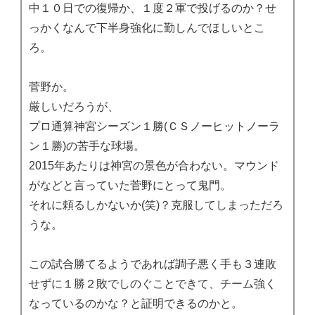
中１０日での復帰か、１度２軍で投げるのか？せ
っかくなんで下半身強化に勤しんでほしいとこ
ろ。
菅野か。
厳しいだろうが、
プロ通算神宮シーズン１勝(ＣＳノーヒットノーラ
ン１勝)の苦手な球場。
2015年あたりは神宮の景色が合わない。マウンド
がなどと言っていた菅野にとって鬼門。
それに頼るしかないか(笑)？克服してしまっただろ
うな。
この試合勝てるようであれば調子悪く手も３連敗
せずに１勝２敗でしのぐことできて、チーム強く
なっているのかな？と証明できるのかと。