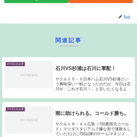
fiys
関連記事
2019試合結果
石川VS杉浦は石川に軍配！
ヤクルト５－０日本ハム石川VS杉浦とい
う興味深い一戦となったのだが、今日は石
川が「これぞ石川！」と言いたくなるよう
な快投で日本ハム打線を手玉に取ってみせ
た。一方の杉浦は自慢のストレートのキレ
がイマイチだったように感じる。今日は石
川の完勝であ...
2019試合結果
雨に助けられる。コールド勝ち。
ヤクルト８－４ｘ広島（7回裏雨天コール
ド）マツダスタジアムで嫌な形で連敗をし
ていただけに7回以降のゲームマネジメン