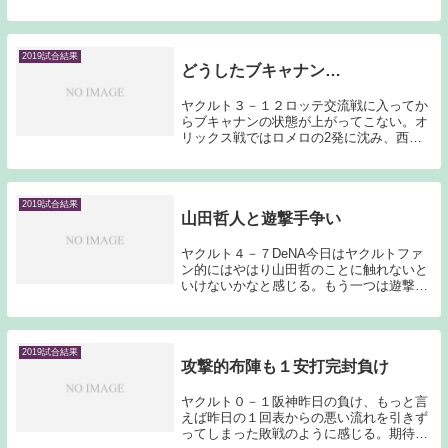
トに不安を感じていたのだが、今日はヤク
ルトに天候が味方した。7回裏広島の攻撃
中1アウト1塁打者菊池の場面で降雨中断と
なり、その...
2019試合結果
どうしたブキャナン…
ヤクルト３－１２ロッテ交流戦に入ってか
らブキャナンの状態が上がってこない。オ
リックス戦ではロメロの2発に沈み、西武
戦では11失点と大炎上となってしまった。
それでも私はブキャナンを信じていたのだ
が、今日も立ち直るきっかけを見せること
なく試合を...
2019試合結果
山田哲人と遊撃手争い
ヤクルト４－７DeNA今日はヤクルトファ
ン的にはやはり山田哲のことに触れないと
いけないかなと感じる。もう一つは遊撃手
争いである。山田哲に関しては、まずは盗
塁の連続成功記録が38で途切れたことに触
れなければならない。しかしこの記録に関
しては止...
2019試合結果
攻撃的布陣も１安打完封負け
ヤクルト０－１阪神昨日の負け、もっと言
えば昨日の１回表からの悪い流れを引きず
ってしまった敗戦のように感じる。期待の