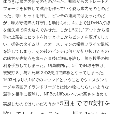
体つきは歳内の姿そのものだった。初回からストレートと
フォークを多投して試合を作っていく姿も歳内そのものだ
った。毎回ヒットを許し、ピンチの連続ではあったのだ
が、味方守備陣の好守にも助けられ、4回まではDeNA打線
を無失点で抑え込んでみせた。しかし5回に1アウトから投
手の上茶谷にヒットを許すとそこからピンチを広げてしま
い、梶谷のタイムリーとオースティンの犠牲フライで逆転
を許してしまう。その後のピンチは何とか切り抜けたもの
の味方が先制点を奪った直後に逆転を許し、勝ち投手の権
利を手放してしまった。結局歳内は、5回で84球を投げ、
被安打８、与四死球２の2失点で降板となってしまった。
1603日ぶりの1軍でのマウンドということでウエスタンリ
ーグや四国アイランドリーグとは比べ物にならないような
選手を相手に投球し、NPBの1軍のレベルの高さを改めて
5回までで8安打を
実感したのではないだろうか？