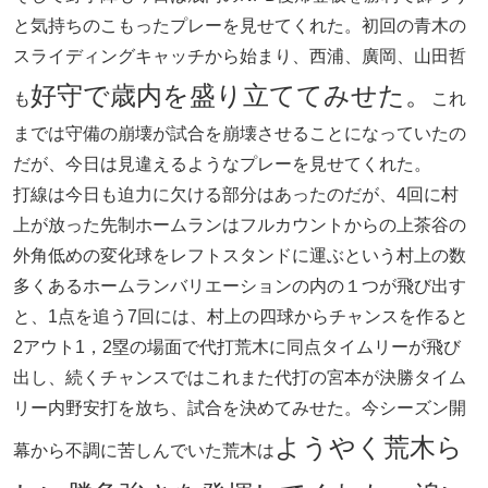
と気持ちのこもったプレーを見せてくれた。初回の青木の
スライディングキャッチから始まり、西浦、廣岡、山田哲
好守で歳内を盛り立ててみせた。
も
これ
までは守備の崩壊が試合を崩壊させることになっていたの
だが、今日は見違えるようなプレーを見せてくれた。
打線は今日も迫力に欠ける部分はあったのだが、4回に村
上が放った先制ホームランはフルカウントからの上茶谷の
外角低めの変化球をレフトスタンドに運ぶという村上の数
多くあるホームランバリエーションの内の１つが飛び出す
と、1点を追う7回には、村上の四球からチャンスを作ると
2アウト1，2塁の場面で代打荒木に同点タイムリーが飛び
出し、続くチャンスではこれまた代打の宮本が決勝タイム
リー内野安打を放ち、試合を決めてみせた。今シーズン開
ようやく荒木ら
幕から不調に苦しんでいた荒木は