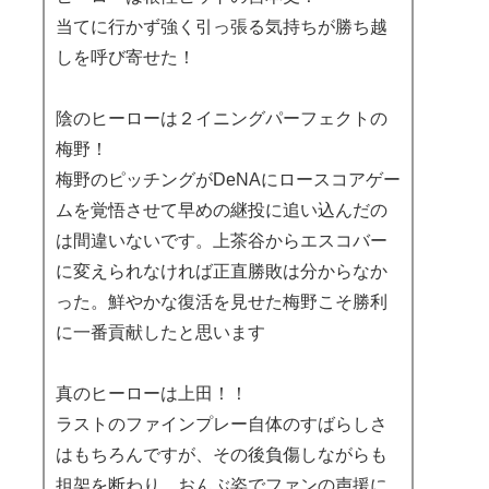
当てに行かず強く引っ張る気持ちが勝ち越
しを呼び寄せた！
陰のヒーローは２イニングパーフェクトの
梅野！
梅野のピッチングがDeNAにロースコアゲー
ムを覚悟させて早めの継投に追い込んだの
は間違いないです。上茶谷からエスコバー
に変えられなければ正直勝敗は分からなか
った。鮮やかな復活を見せた梅野こそ勝利
に一番貢献したと思います
真のヒーローは上田！！
ラストのファインプレー自体のすばらしさ
はもちろんですが、その後負傷しながらも
担架を断わり、おんぶ姿でファンの声援に