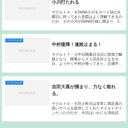
小川打たれる
ヤクルト４－８DeNA小川をカード頭の火
曜日に持ってきた意図はよく理解できるの
だが、その小川がDeNA打線に掴まり、3回
5失点でマウンドを降りることとなってし
まった。前回登板の9回のピッチングを引
きずった訳ではないと思うのだが、今シー
ズンの...
2020試合結果
中村復帰！連敗止まる！
ヤクルト７－３中日開幕日当日に怪我で離
脱となり、開幕から５１試合目となる今
日、ようやく中村が帰ってきた。正捕手が
開幕当日に突然いなくなってしまったこと
により、ヤクルトの捕手陣は日替わり体制
で戦ってきた。そんな中でよく踏ん張って
いたとは思うの...
2020試合結果
吉田大喜が掴まり、力なく敗れ
る。
ヤクルト０－６巨人昨日は非常に満足度の
高いゲームを提供してくれたヤクルトナイ
ンだったのだが、今日はいかにも消化試合
らしい展開で力なく敗れてしまった。吉田
大喜に関しては、初回に決め球の無さから
アウト1つ取るのに大苦戦し、結局1安打と