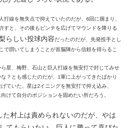
人打線を無失点で抑えていたのだが、6回に掴まり、
を許すと、その後もピンチを広げてマウンドを降りる
梨らしい投球内容
だったのだが、先発投手とし
ここで躓いてしまうことが首脳陣から信頼を得らるこ
から星、梅野、石山と巨人打線を無安打で封じてみせ
かな？とも感じたのだが、1軍に上がってきたばかり
投げていた。星は2イニングを無安打で抑え込み、
に向けて自分のポジションを固めたい所だろう。
した村上は責められないのだが、やは
してもらいたい。巨人に勝って喜びた