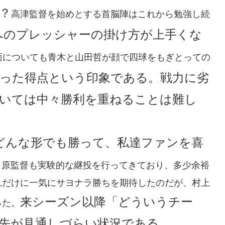
？
高津監督を始めとする首脳陣はこれから勉強し続
へのプレッシャーの掛け方が上手くな
面についても青木と山田哲が顔で四球をもぎとっての
った得点という印象である。戦力に劣
いては中々勝利を重ねることは難し
どんな形でも勝って、私達ファンを喜
、原監督も実験的な継投を行ってきており、多少余裕
れだけに一気にサヨナラ勝ちを期待したのだが、村上
来シーズン以降「どういうチー
った。
先が見通しづらい状況である。