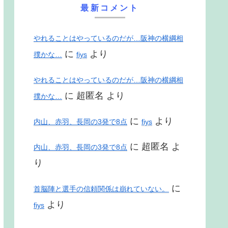
最新コメント
やれることはやっているのだが…阪神の横綱相
に
より
撲かな…
fiys
やれることはやっているのだが…阪神の横綱相
に
超匿名
より
撲かな…
に
より
内山、赤羽、長岡の3発で8点
fiys
に
超匿名
よ
内山、赤羽、長岡の3発で8点
り
に
首脳陣と選手の信頼関係は崩れていない。
より
fiys