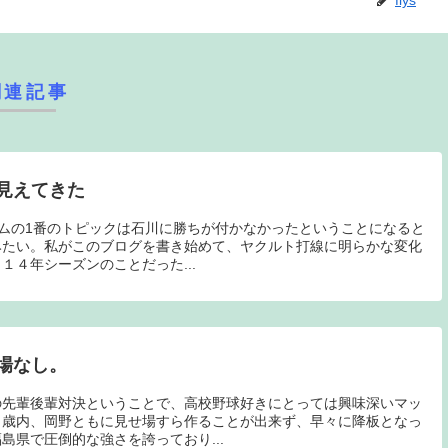
fiys
関連記事
見えてきた
ームの1番のトピックは石川に勝ちが付かなかったということになると
みたい。私がこのブログを書き始めて、ヤクルト打線に明らかな変化
１４年シーズンのことだった...
場なし。
の先輩後輩対決ということで、高校野球好きにとっては興味深いマッ
、歳内、岡野ともに見せ場すら作ることが出来ず、早々に降板となっ
島県で圧倒的な強さを誇っており...