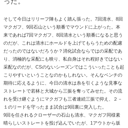
った。
そして今日はリリーフ陣もよく踏ん張った。7回清水、8回
マクガフ、9回石山という順番でマウンドに上がった。本
来であれば7回マクガフ、8回清水という順番になると思う
のだが、これは清水にホールドを上げてもらうための配慮
だったのではないだろうか？消化試合ならではの采配であ
り、消極的な采配にも映り、私自身はそれ程好きではない
采配なのだが、CSのないシーズンではこういったことも起
こりやすいということなのかもしれない。そんなベンチの
期待に応えるように、今日の清水は糸を引くような見事な
ストレートで若林と大城から三振を奪ってみせた。その流
れを受け継ぐようにマクガフも三者連続三振で抑え、２－
１のリードを守ったまま試合は9回裏に突入した。
9回を任されるクローザーの石山も清水、マクガフ同様素
晴らしいストレートを投げ込んでいたが、1アウトから坂