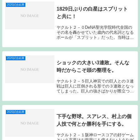
で引っ掛かり...
2020試合結果
1829日ぶりの白星はスプリット
と共に！
ヤクルト２－０DeNA聖光学院時代全国の
その名を轟かせていた歳内の代名詞となる
ボールが「スプリット」だった。当時は丁
度田中将大のスプリットが話題になってい
た時期ではなかっただろうか？球種に関し
ては時代とともに呼び名が変化することが
ある。私世...
2020試合結果
ショックの大きい3連敗。そんな
時だからこそ頭の整理を。
ヤクルト２－５巨人神宮での巨人との３連
戦は巨人に圧倒される形での３連敗となっ
てしまった。巨人の強さばかりが際立つ３
連戦だった。ショックの大きい３連敗であ
る。現有戦力の中で残りの試合をどう戦っ
ていくのか？頭を整理しなければならな
い。①先発投手...
2020試合結果
下手な野球。スアレス、村上の個
人技で何とか勝利を手にする。
ヤクルト２－１阪神ロースコアの好ゲーム
という言葉はお世辞にも使えないようなゲ