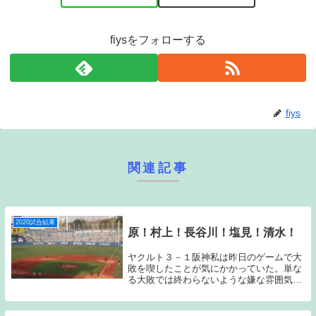
fiysをフォローする
fiys
関連記事
2020試合結果
原！村上！長谷川！塩見！清水！
ヤクルト３－１阪神私は昨日のゲームで大
敗を喫したことが気にかかっていた。単な
る大敗では終わらないような嫌な雰囲気を
感じていた。昨日中5日でイノーアを起用
し、原は中7日での起用になったことも原
がまだ本調子でないことを表しているよう