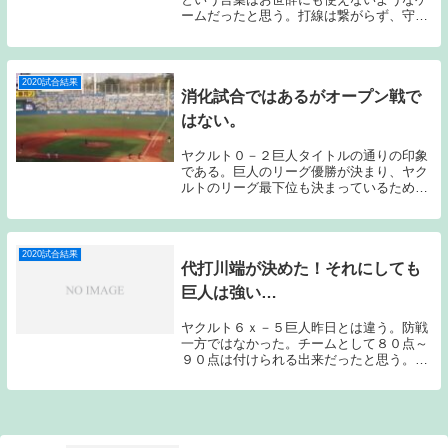
ームだったと思う。打線は繋がらず、守備
ではエラー、四球でピンチを招き、相手の
機動力は止められず、という最下位に沈む
チームらしいゲームだった。そんなゲーム
で勝利を手に...
2020試合結果
消化試合ではあるがオープン戦で
はない。
ヤクルト０－２巨人タイトルの通りの印象
である。巨人のリーグ優勝が決まり、ヤク
ルトのリーグ最下位も決まっているため、
完全な消化試合という形ではあるのだが、
それでも公式戦である。オープン戦ではな
いのである。しかしヤクルトの試合内容は
オープン戦と...
2020試合結果
代打川端が決めた！それにしても
巨人は強い…
ヤクルト６ｘ－５巨人昨日とは違う。防戦
一方ではなかった。チームとして８０点～
９０点は付けられる出来だったと思う。そ
れでも逃げ切れなかったのは、巨人が強か
ったからである。しかしそんな巨人に競り
勝てたことは評価して良いのではないだろ
うか？先発の...