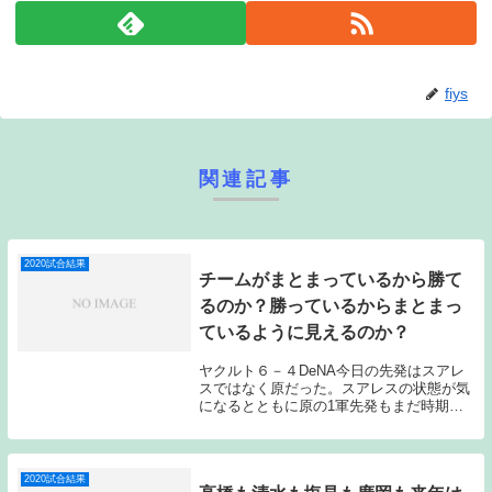
fiys
関連記事
2020試合結果
チームがまとまっているから勝て
るのか？勝っているからまとまっ
ているように見えるのか？
ヤクルト６－４DeNA今日の先発はスアレ
スではなく原だった。スアレスの状態が気
になるとともに原の1軍先発もまだ時期尚
早なのでは？とも思ったのだが、原は初回
の３失点以降は何とか粘り、５回３失点で
勝ち投手となった。「勝てない投手」、
「持っていな...
2020試合結果