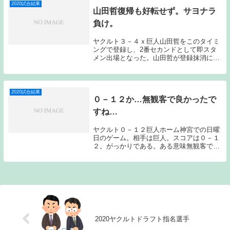
ーズの一員...
2020試合結果
山田哲復帰も好転せず。サヨナラ
負け。
ヤクルト３－４ｘ巨人山田哲をこのタイミ
ングで登録し、2番セカンドとして即スタ
メン出場となった。山田哲が登録抹消にな
った際の記事で、どのような形で戻ってく
るのかに注目してみたいという主旨のこと
を書いたのだが、今日の試合での動きを見
る限りでは山...
2020試合結果
０－１２か…無観客で良かったで
すね…
ヤクルト０－１２巨人ホーム神宮での日曜
日のゲーム。相手は巨人。スコアは０－１
２。がっかりである。ある意味無観客で良
かったという…無残な結果となった。ヤク
ルトの先発山田大は初回のピンチを上手く
切り抜けてくれたため、今日ものらりくら
りと試合を作...
2020ヤクルトドラフト指名選手