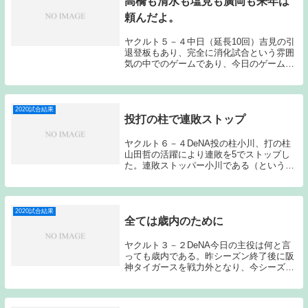
高橋も清水も塩見も廣岡も来年は
頼んだよ。
ヤクルト５－４中日（延長10回）吉見の引
退登板もあり、完全に消化試合という雰囲
気の中でのゲームであり、今日のゲームの
数字をそのまま評価することは難しいゲー
ムとなった。タイトルに名前を入れさせて
もらった選手は来シーズン以降のヤクルト
を占う上で...
2020試合結果
投打の柱で連敗ストップ
ヤクルト６－４DeNA投の柱小川、打の柱
山田哲の活躍により連敗を5でストップし
た。連敗ストッパー小川である（というよ
り小川先発試合以外では勝てない状
況…）。小川はこれで７勝目である。私に
は昨シーズンとのボールの質の違いについ
てはよく分からな...
2020試合結果
全ては歳内のために
ヤクルト３－２DeNA今日の主役は何と言
っても歳内である。昨シーズン終了後に阪
神タイガースを戦力外となり、今シーズン
は四国アイランドリーグの香川オリーブガ
イナーズでプレーしていた。そこでの活躍
が認められ投手不足に悩むヤクルトスワロ