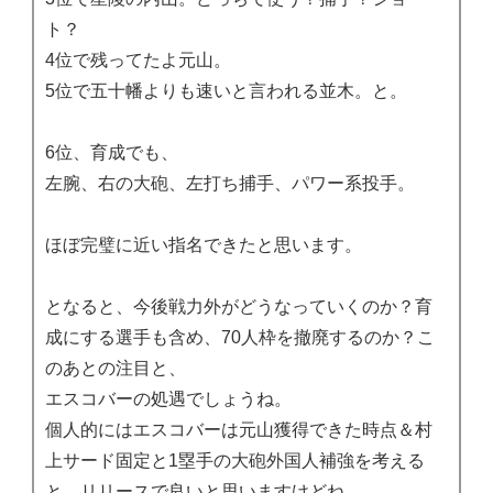
ト？
4位で残ってたよ元山。
5位で五十幡よりも速いと言われる並木。と。
6位、育成でも、
左腕、右の大砲、左打ち捕手、パワー系投手。
ほぼ完璧に近い指名できたと思います。
となると、今後戦力外がどうなっていくのか？育
成にする選手も含め、70人枠を撤廃するのか？こ
のあとの注目と、
エスコバーの処遇でしょうね。
個人的にはエスコバーは元山獲得できた時点＆村
上サード固定と1塁手の大砲外国人補強を考える
と、リリースで良いと思いますけどね。