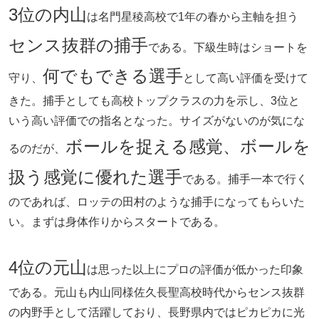
3位の内山
は名門星稜高校で1年の春から主軸を担う
センス抜群の捕手
である。下級生時はショートを
何でもできる選手
守り、
として高い評価を受けて
きた。捕手としても高校トップクラスの力を示し、3位と
いう高い評価での指名となった。サイズがないのが気にな
ボールを捉える感覚、ボールを
るのだが、
扱う感覚に優れた選手
である。捕手一本で行く
のであれば、ロッテの田村のような捕手になってもらいた
い。まずは身体作りからスタートである。
4位の元山
は思った以上にプロの評価が低かった印象
である。元山も内山同様佐久長聖高校時代からセンス抜群
の内野手として活躍しており、長野県内ではピカピカに光