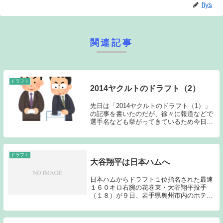
fiys
関連記事
ドラフト
2014ヤクルトのドラフト（2）
先日は「2014ヤクルトのドラフト（1）」
の記事を書いたのだが、徐々に報道などで
選手名なども挙がってきているため今日は
第2弾の記事を書きたいと思う。前回の記
事では、私が考える今年の補強ポイントと
して、①５～6年後を担える主軸候補②即
戦力中継...
ドラフト
大谷翔平は日本ハムへ
日本ハムからドラフト１位指名された最速
１６０キロ右腕の花巻東・大谷翔平投手
（１８）が９日、岩手県奥州市内のホテル
で球団との入団交渉に臨んだ。交渉後に記
者会見に臨んだ大谷は「本日、北海道日本
ハムファイターズに入団させていただくと