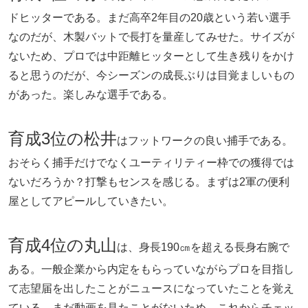
ドヒッターである。まだ高卒2年目の20歳という若い選手
なのだが、木製バットで長打を量産してみせた。サイズが
ないため、プロでは中距離ヒッターとして生き残りをかけ
ると思うのだが、今シーズンの成長ぶりは目覚ましいもの
があった。楽しみな選手である。
育成3位の松井
はフットワークの良い捕手である。
おそらく捕手だけでなくユーティリティー枠での獲得では
ないだろうか？打撃もセンスを感じる。まずは2軍の便利
屋としてアピールしていきたい。
育成4位の丸山
は、身長190㎝を超える長身右腕で
ある。一般企業から内定をもらっていながらプロを目指し
て志望届を出したことがニュースになっていたことを覚え
ている。まだ動画を見たことがないため、これからチェッ