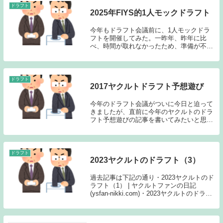
伝えました」と...
ドラフト
2025年FIYS的1人モックドラフト
今年もドラフト会議前に、1人モックドラ
フトを開催してみた。一昨年、昨年に比
べ、時間が取れなかったため、準備が不十
分なままモックドラフトに臨んでしまった
のだが、それでも3年連続で実施すること
が出来たため、今年もこのブログに結果を
掲載することと...
ドラフト
2017ヤクルトドラフト予想遊び
今年のドラフト会議がついに今日と迫って
きましたが、直前に今年のヤクルトのドラ
フト予想遊びの記事を書いてみたいと思い
ます。今年も好き勝手に書きたいと思いま
す。昨年の記事はこちらから→「2016ヤク
ルトドラフト予想遊び」1位 清宮 幸太
郎（早稲...
ドラフト
2023ヤクルトのドラフト（3）
過去記事は下記の通り・2023ヤクルトのド
ラフト（1） | ヤクルトファンの日記
(ysfan-nikki.com)・2023ヤクルトのドラフ
ト（2） | ヤクルトファンの日記 (ysfan-
nikki.com)（1）の記事では、私が考える...