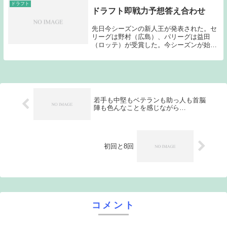
ドラフト
ドラフト即戦力予想答え合わせ
先日今シーズンの新人王が発表された。セ
リーグは野村（広島）、パリーグは益田
（ロッテ）が受賞した。今シーズンが始ま
る前に新人の即戦力予想をしていたので今
日はその答え合わせをしてみたい。投手
（セリーグ）広島１位 野村 祐輔 明治
大 今シーズン成...
若手も中堅もベテランも助っ人も首脳
陣も色んなことを感じながら…
初回と8回
コメント