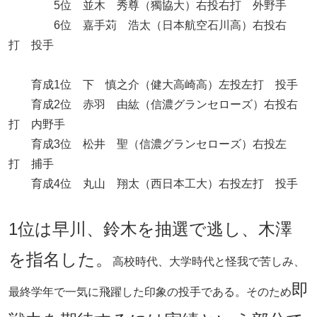
5位 並木 秀尊（獨協大）右投右打 外野手
6位 嘉手苅 浩太（日本航空石川高）右投右
打 投手
育成1位 下 慎之介（健大高崎高）左投左打 投手
育成2位 赤羽 由紘（信濃グランセローズ）右投右
打 内野手
育成3位 松井 聖（信濃グランセローズ）右投左
打 捕手
育成4位 丸山 翔太（西日本工大）右投左打 投手
1位は早川、鈴木を抽選で逃し、木澤
を指名した。
高校時代、大学時代と怪我で苦しみ、
即
最終学年で一気に飛躍した印象の投手である。そのため