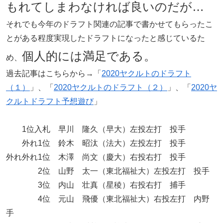
もれてしまわなければ良いのだが…
それでも今年のドラフト関連の記事で書かせてもらったこ
とがある程度実現したドラフトになったと感じているた
個人的には満足である。
め、
過去記事はこちらから→「
2020ヤクルトのドラフト
（１）
」、「
2020ヤクルトのドラフト（２）
」、「
2020ヤ
クルトドラフト予想遊び
」
1位入札 早川 隆久（早大）左投左打 投手
外れ1位 鈴木 昭汰（法大）左投左打 投手
外れ外れ1位 木澤 尚文（慶大）右投右打 投手
2位 山野 太一（東北福祉大）左投左打 投手
3位 内山 壮真（星稜）右投右打 捕手
4位 元山 飛優（東北福祉大）右投左打 内野
手