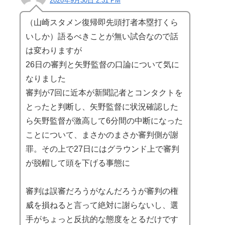
2020年9月30日 2:31 PM
（山崎スタメン復帰即先頭打者本塁打くら
いしか）語るべきことが無い試合なので話
は変わりますが
26日の審判と矢野監督の口論について気に
なりました
審判が7回に近本が新聞記者とコンタクトを
とったと判断し、矢野監督に状況確認した
ら矢野監督が激高して6分間の中断になった
ことについて、まさかのまさか審判側が謝
罪。その上で27日にはグラウンド上で審判
が脱帽して頭を下げる事態に
審判は誤審だろうがなんだろうが審判の権
威を損ねると言って絶対に謝らないし、選
手がちょっと反抗的な態度をとるだけです