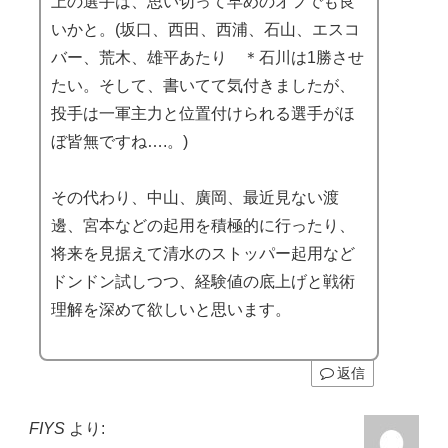
上の選手は、思い切って早めのオフでも良
いかと。(坂口、西田、西浦、石山、エスコ
バー、荒木、雄平あたり ＊石川は1勝させ
たい。そして、書いてて気付きましたが、
投手は一軍主力と位置付けられる選手がほ
ぼ皆無ですね….。)
その代わり、中山、廣岡、最近見ない渡
邊、宮本などの起用を積極的に行ったり、
将来を見据えて清水のストッパー起用など
ドンドン試しつつ、経験値の底上げと戦術
理解を深めて欲しいと思います。
返信
FIYS
より: