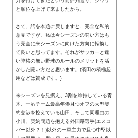
力を付けてきたという前評判通り、ジワリ
と順位を上げて来ましたから。
さて、話を本題に戻しますと、完全な私的
意見ですが、私は今シーズンの闘い方はも
う完全に来シーズンに向けた方向に転換し
て良いと思ってます。それがサッカーと違
い降格の無い野球のルールのメリットを活
かした闘い方だと思います。(濱田の積極起
用などは賛成です。)
来シーズンを見据え、3割を維持している青
木、一応チーム最高年俸且つオフの大型契
約交渉を控えている山田、そして同理由の
小川、契約問題を抱える外国籍選手(エスコ
バー以外？！)以外の一軍主力で且つ中堅以