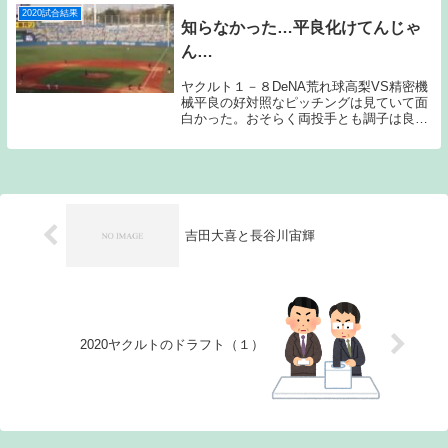
た満塁ホーム...
2020試合結果
知らなかった…平良化けてんじゃ
ん…
ヤクルト１－８DeNA荒れ球高梨VS精密機
械平良の好対照なピッチングは見ていて面
白かった。おそらく両投手とも調子は良か
ったのだが、終わってみれば明暗がくっき
り分かれる形となった。他球団の試合をあ
まり追っていないため知らなかったのだ
が、平良は...
吉田大喜と長谷川宙輝
2020ヤクルトのドラフト（１）