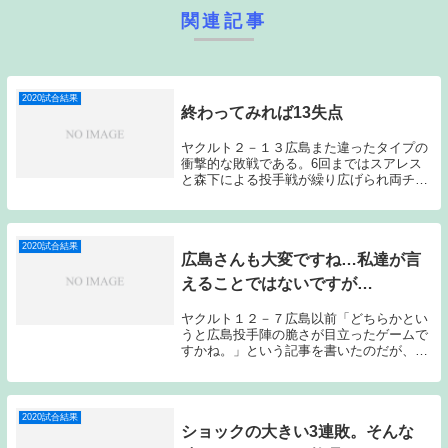
関連記事
2020試合結果
終わってみれば13失点
ヤクルト２－１３広島また違ったタイプの
衝撃的な敗戦である。6回まではスアレス
と森下による投手戦が繰り広げられ両チー
ムともに0行進が続いていたのだが、7回に
スアレスが長野に先制ホームランを浴びて
から一気に試合が動き、7回に6失点、8回
に7失点...
2020試合結果
広島さんも大変ですね…私達が言
えることではないですが…
ヤクルト１２－７広島以前「どちらかとい
うと広島投手陣の脆さが目立ったゲームで
すかね。」という記事を書いたのだが、今
日のゲームも似たような印象が残った。最
下位争いを繰り広げるチーム同士の試合ら
しい何とも締まらないゲームとなった。ヤ
クルト先発の...
2020試合結果
ショックの大きい3連敗。そんな