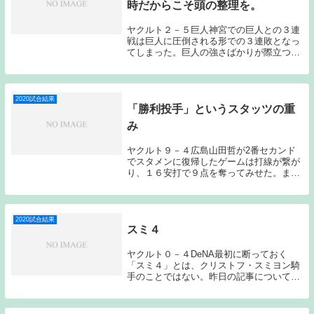
時だからこそ頭の整理を。
ヤクルト２－５巨人神宮での巨人との３連
戦は巨人に圧倒される形での３連敗となっ
てしまった。巨人の強さばかりが際立つ３
連戦だった。ショックの大きい３連敗であ
る。現有戦力の中で残りの試合をどう戦っ
ていくのか？頭を整理しなければならな
い。①先発投手...
2020試合結果
「勝利投手」というスタッツの重
み
ヤクルト９－４広島山田哲が2番セカンド
でスタメンに復帰したゲームは打線が繋が
り、１６安打で９点を奪ってみせた。まだ
まだ山田哲のスイングに違和感は感じたの
だが、やはり山田哲がいるといないとでは
相手に与えるプレッシャーが違ってくると
感じる。何と...
2020試合結果
スミ４
ヤクルト０－４DeNA最初に断っておく
「スミ４」とは、クリストフ・スミヨン騎
手のことではない。昨日の記事についてお
褒めのコメントを頂き、冒頭から攻めてみ
たが、見事にすべってしまった。山中にと
って、ヤクルトにとって初回の倉本に浴び