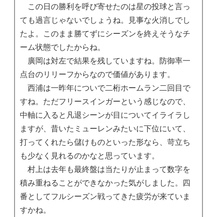
この日の勝利を呼び寄せたのは星の投球と言っ
ても過言じゃないでしょうね。見事な火消しでし
たよ。このまま勝てずにシーズンを終えそうなチ
ーム状態でしたからね。
廣岡は対左で結果を残していますね。防御率一
点台のリリーフからなので価値があります。
西浦は一昨年についで二桁ホームラン二回目で
すね。ただフリースインガーという感じなので、
中軸に入ると凡退シーンが目についてイライラし
ますが、昔いたミューレンみたいに下位にいて、
打ってくれたら儲けものといった形なら、苛立ち
も少なく見れるのかなと思っています。
村上は去年も最終盤は当たりが止まって数字を
積み重ねることができなかった気がしました。四
番としてフルシーズン戦ってきた疲労が来ていま
すかね。