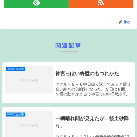
fiys
関連記事
2020試合結果
神宮っぽい終盤のもつれかた
ヤクルト８－６中日振り返ってみると競り
合い続きの3連戦となった。今日は８回、
９回の動きがまるで神宮での中日戦を思わ
せるもつれかたとなった。両チームともに
モヤモヤするような展開ばかりの３連戦だ
ったのだが、結果的には２勝１分けで終え
ることが出来...
2020試合結果
一瞬晴れ間が見えたが…後土砂降
り。
ヤクルト５－１２巨人先発高橋が初回に2