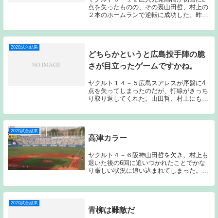
点を失ったものの、その裏山田哲、村上の
２本のホームランで逆転に成功した。昨日
の記事で山田哲のスイングが徐々に良くな
っているのではないか？と書いた矢先のホ
ームランに興奮したし、展開的にも今日は
勝てるのでは...
2020試合結果
どちらかというと広島投手陣の脆
さが目立ったゲームですかね。
ヤクルト１４－５広島スアレスが序盤に4
点を失ってしまったのだが、打線がきっち
り取り返してくれた。山田哲、村上にもホ
ームランが飛び出し、打つべき人が打って
勝利したのだが、どちらかというと広島投
手陣の脆さの方が目立ったゲームなのかも
しれない。明...
2020試合結果
高津カラー
ヤクルト４－６阪神山田哲を欠き、村上も
退いた後の6回に追いつかれたことでかな
り厳しい状況に追い込まれてしまった。一
旦は渡邊、荒木の活躍もあって勝ち越しに
成功したのだが、ここまで好投を続けてい
た清水が２本のホームランに沈んでしまっ
た。正直この...
2020試合結果
青柳は難敵だ