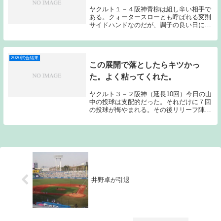
ヤクルト１－４阪神青柳は組し辛い相手で
ある。クォータースローとも呼ばれる変則
サイドハンドなのだが、調子の良い日に当
たってしまうと打ち崩すのは中々難しい投
手である。セットポジション時の投球やフ
ィールディングという部分で課題はあるの
だが、おそら...
2020試合結果
この展開で落としたらキツかっ
た。よく粘ってくれた。
ヤクルト３－２阪神（延長10回）今日の山
中の投球は支配的だった。それだけに７回
の投球が悔やまれる。その後リリーフ陣が
粘り、１０回に山田哲の犠牲フライで勝ち
越しに成功した。昨日と全く同じシチュエ
ーションで９回裏を迎えたのだが、今日は
石山を投入...
井野卓が引退