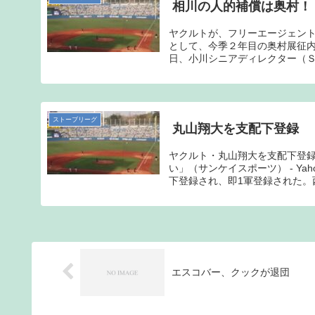
相川の人的補償は奥村！
ヤクルトが、フリーエージェン
として、今季２年目の奥村展征
日、小川シニアディレクター（Ｓ
ストーブリーグ
丸山翔大を支配下登録
ヤクルト・丸山翔大を支配下登
い」（サンケイスポーツ） - Y
下登録され、即1軍登録された。西
エスコバー、クックが退団