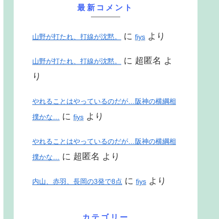
最新コメント
に
より
山野が打たれ、打線が沈黙。
fiys
に
超匿名
よ
山野が打たれ、打線が沈黙。
り
やれることはやっているのだが…阪神の横綱相
に
より
撲かな…
fiys
やれることはやっているのだが…阪神の横綱相
に
超匿名
より
撲かな…
に
より
内山、赤羽、長岡の3発で8点
fiys
カテゴリー