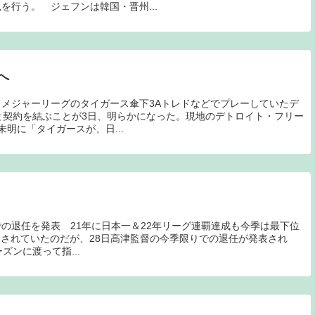
を行う。 ジェフンは韓国・晋州...
へ
メジャーリーグのタイガース傘下3Aトレドなどでプレーしていたデ
と契約を結ぶことが3日、明らかになった。現地のデトロイト・フリー
明に「タイガースが、日...
の退任を発表 21年に日本一＆22年リーグ連覇達成も今季は最下位
はなされていたのだが、28日高津監督の今季限りでの退任が発表され
ーズンに渡って指...