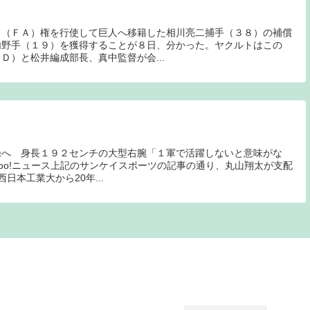
ト（ＦＡ）権を行使して巨人へ移籍した相川亮二捕手（３８）の補償
内野手（１９）を獲得することが８日、分かった。ヤクルトはこの
Ｄ）と松井編成部長、真中監督が会...
録へ 身長１９２センチの大型右腕「１軍で活躍しないと意味がな
ahoo!ニュース上記のサンケイスポーツの記事の通り、丸山翔太が支配
日本工業大から20年...