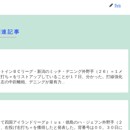
fiys
関連記事
ートインＢＣリーグ・新潟のミッチ・デニング外野手（２６）＝１メ
左打ち＝をリストアップしていることが１７日、分かった。打線強化
左の中距離砲、デニングが最有力...
して四国アイランドリーグｐｌｕｓ・徳島のハ・ジェフン外野手（２
ロ、右投げ右打ち＝を獲得したと発表した。背番号は００。３０日に