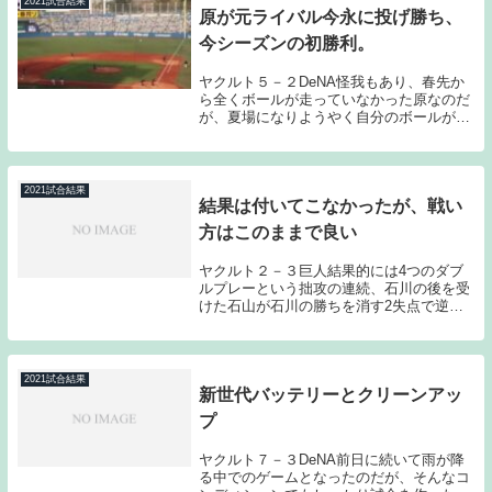
2021試合結果
原が元ライバル今永に投げ勝ち、
今シーズンの初勝利。
ヤクルト５－２DeNA怪我もあり、春先か
ら全くボールが走っていなかった原なのだ
が、夏場になりようやく自分のボールが投
げられるようになってきた。公式戦でどん
な投球を見せてくれるか気になっていたの
だが、DeNA相手に7回無失点の好投でチー
ムを勝...
2021試合結果
結果は付いてこなかったが、戦い
方はこのままで良い
ヤクルト２－３巨人結果的には4つのダブ
ルプレーという拙攻の連続、石川の後を受
けた石山が石川の勝ちを消す2失点で逆転
負けを喫してしまい、内容的にも決して良
いゲームだったとは言えないのだが、打線
の状態は悪くないと感じたし、石山の状態
も前半戦より...
2021試合結果
新世代バッテリーとクリーンアッ
プ
ヤクルト７－３DeNA前日に続いて雨が降
る中でのゲームとなったのだが、そんなコ