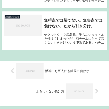
ンディションでもしっかり試合を作った金
久保がプロ初勝利を上げ、打線は久々に山
田に1試合2本のホームランが飛び出すな
ど、クリーンアップが機能して、得点を重
ねてみせた...
2021試合結果
無得点では勝てない。無失点では
負けない。だから引き分け。
ヤクルト０－０広島元も子もないタイトル
を付けてしまったが、両チームにとって悪
くない引き分けという印象である。両チー
ムの投手に拍手である。もちろんホーム神
宮でのゲームでスコアレスの展開だっただ
けに終盤は広島投手陣にもかなりのプレッ
シャーが掛か...
阪神にも巨人にも結局力負けか…
よろしくない負け方