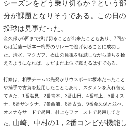
シーズンをどう乗り切るか？という部
分が課題となりそうである。この日の
投球は見事だった。
金久保が6回まで投げ切ることが出来たこともあり、7回か
らは近藤ー坂本ー梅野のリレーで逃げ切ることに成功し
た。清水、マクガフ、石山の負担を軽減しながら勝ちを拾
えるようになれば、まだまだ上位で戦えるはずである。
打線は、相手チームの先発がサウスポーの坂本だったこと
や捕手で古賀を起用したこともあり、スタメンを入れ替え
てきた。1番塩見、2番青木、3番山田、4番村上、5番オス
ナ、6番サンタナ、7番西浦、8番古賀、9番金久保と並べ、
オスナをサードで起用、村上をファーストで起用してき
山崎、中村の1，2番コンビが機能し
た。