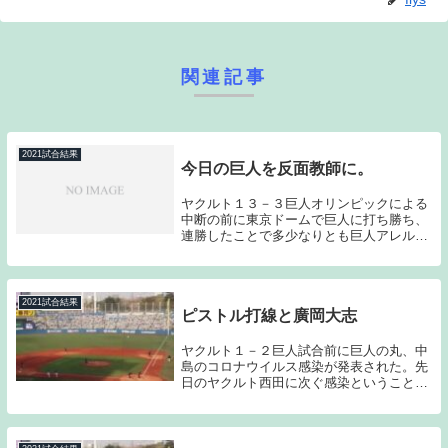
関連記事
2021試合結果
今日の巨人を反面教師に。
ヤクルト１３－３巨人オリンピックによる
中断の前に東京ドームで巨人に打ち勝ち、
連勝したことで多少なりとも巨人アレルギ
ーを払拭してくれれば…と願っていたのだ
が、今日も相手のミスに付け込んで大勝し
たことで、後半戦も「勝負出来る。」とい
う気持ちがチ...
2021試合結果
ピストル打線と廣岡大志
ヤクルト１－２巨人試合前に巨人の丸、中
島のコロナウイルス感染が発表された。先
日のヤクルト西田に次ぐ感染ということ
で、昨シーズン以上にコロナの脅威を感じ
ながらのシーズンになりそうである。試合
の方は、両チームの打線の脆さが露呈する
ゲームとなった...