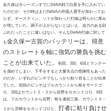
金久保は今シーズンすでにDeNA戦で白星を手に入れてい
たのだが、その時はまだDeNAの外国人選手が加わってお
らず、オースティン、ソトが加わった打線は明らかに厚み
が増していた。調子が上がらないとはいえ、迫力のある顔
ぶれだったことに違いはない。そんなDeNA打線に対して
金久保ー古賀のバッテリーは、得意
も
のストレートを軸に強気の勝負を挑む
ことが出来ていた。
初回、3回、6回とランナー
を溜めてしまい、下手をすると大量失点の危険性もあった
のだが、いずれのピンチでもしっかり粘り切ることが出来
ていた。初回のピンチはフルカウントから牧をサードゴ
ロ、3回はカウント２－２から佐野をセカンドゴロ、6回
は、フルカウントから佐野、牧を連続三振、カウント３－
打者に粘り負けせ
１から宮崎をセカンドゴロと、