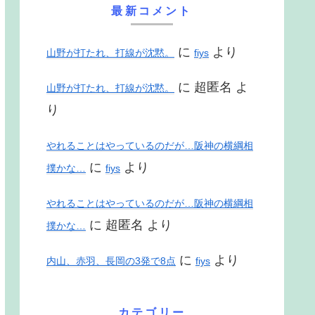
最新コメント
に
より
山野が打たれ、打線が沈黙。
fiys
に
超匿名
よ
山野が打たれ、打線が沈黙。
り
やれることはやっているのだが…阪神の横綱相
に
より
撲かな…
fiys
やれることはやっているのだが…阪神の横綱相
に
超匿名
より
撲かな…
に
より
内山、赤羽、長岡の3発で8点
fiys
カテゴリー