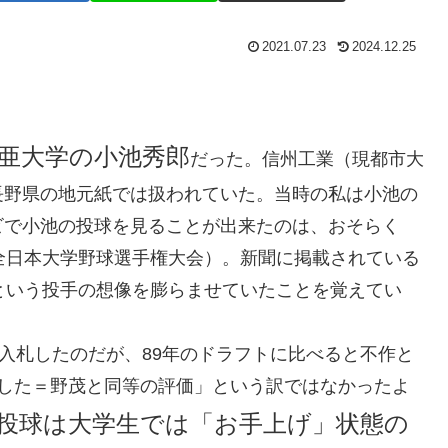
2021.07.23
2024.12.25
細亜大学の小池秀郎
だった。信州工業（現都市大
長野県の地元紙では扱われていた。当時の私は小池の
ビで小池の投球を見ることが出来たのは、おそらく
全日本大学野球選手権大会）。新聞に掲載されている
という投手の想像を膨らませていたことを覚えてい
が入札したのだが、89年のドラフトに比べると不作と
名した＝野茂と同等の評価」という訳ではなかったよ
の投球は大学生では「お手上げ」状態の