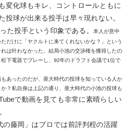
も変化球もキレ、コントロールともに
た投球が出来る投手は早々現れない。
った投手という印象である。
本人が意中
いただけに「ヤクルトに来てくれないかな？」という
それは叶わなかった。結局小池の交渉権を獲得したの
松下電器でプレーし、92年のドラフト会議で1位で
面もあったのだが、亜大時代の投球を知っている人か
うか？私自身は上記の通り、亜大時代の小池の投球も
uTubeで動画を見ても非常に素晴らしい
。
代の藤岡」はプロでは前評判程の活躍