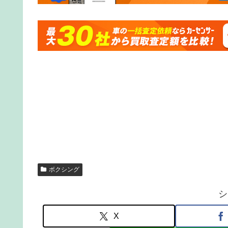
ボクシング
シ
X