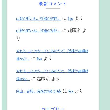
最新コメント
に
より
山野が打たれ、打線が沈黙。
fiys
に
超匿名
よ
山野が打たれ、打線が沈黙。
り
やれることはやっているのだが…阪神の横綱相
に
より
撲かな…
fiys
やれることはやっているのだが…阪神の横綱相
に
超匿名
より
撲かな…
に
より
内山、赤羽、長岡の3発で8点
fiys
カテゴリー