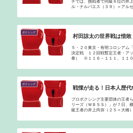
チでは、挑戦者で同級６位の井
ル・ナルバエス（３９）＝アルゼ
ボクシング
村田諒太の世界戦は惜敗
５・２０東京・有明コロシアム
決定戦 １２回戦暫定王者・ア
拳） ※１１６－１１１、１１０－
ボクシング
戦慄が走る！日本人歴代
プロボクシング主要団体の王者
リーズ（ＷＢＳＳ）」が７日、
級王者の井上尚弥（２５＝大橋）