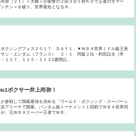
上尚弥（２１）＝大橋＝が衝撃の２回３分１秒ＫＯで王者のオマー
ンチン＝を破り、世界最短となる８...
「ボクシングフェス２０１７ ＤＡＹ１」▼ＷＢＡ世界ミドル級王座
ッサン・エンダム（フランス） ２－１ 同級２位・村田諒太（帝
１１７、１１５－１１２1週間以...
№1ボクサー井上尚弥！
らが参戦して階級最強を決める「ワールド・ボクシング・スーパーシ
横浜アリーナで開幕。バンタム級トーナメント１回戦でＷＢＡ世界同
が、元ＷＢＡスーパー王者でＷＢ...