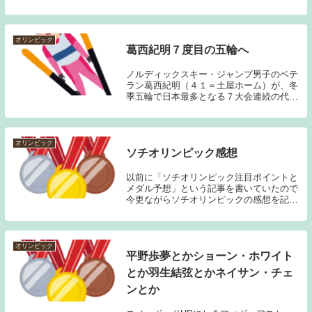
うな印象が強く、オリンピックの種目とし
てどうなのかな？という思いはあるのだ
が、メジャーの選手が出場せず、国内のト
ップチームで臨...
オリンピック
葛西紀明７度目の五輪へ
ノルディックスキー・ジャンプ男子のベテ
ラン葛西紀明（４１＝土屋ホーム）が、冬
季五輪で日本最多となる７大会連続の代表
入りを果たした。２月のソチ五輪開幕１カ
月前の７日、全日本スキー連盟（ＳＡＪ）
が同競技のソチ五輪代表を発表した。金字
塔を打ち立て...
オリンピック
ソチオリンピック感想
以前に「ソチオリンピック注目ポイントと
メダル予想」という記事を書いていたので
今更ながらソチオリンピックの感想を記し
ておきたい。今回のオリンピックは、プラ
イベートな用事と大雪とインフルエンザに
見舞われてしまったため思うように観戦が
出来なかった...
オリンピック
平野歩夢とかショーン・ホワイト
とか羽生結弦とかネイサン・チェ
ンとか