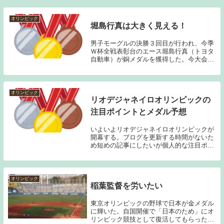
オリンピック
堀島行真は大きく見える！
男子モーグルの決勝３回目が行われ、今季
Ｗ杯全戦表彰台のエース堀島行真（トヨタ
自動車）が銅メダルを獲得した。今大会、
日本勢メダル第１号となった。上位６人で
争われる決勝。４番目に滑走した堀島は、
８１．４８。滑り終えた時点でトップに立
ち、３位以内...
オリンピック
リオデジャネイロオリンピックの
注目ポイントとメダル予想
いよいよリオデジャネイロオリンピックが
開幕する。ブログを更新する時間がないた
め短めの記事にしたいが個人的な注目ポイ
ントとメダル予想をしてみたい。個人的に
楽しみにしたいのは①男子競泳の萩野公介
と瀬戸大也の金メダル争い（特に萩野が世
界に衝撃を与...
オリンピック
稲葉監督を労いたい
東京オリンピックの野球で日本が金メダル
に輝いた。自国開催で「日本のため」にオ
リンピック競技として復活してもらったよ