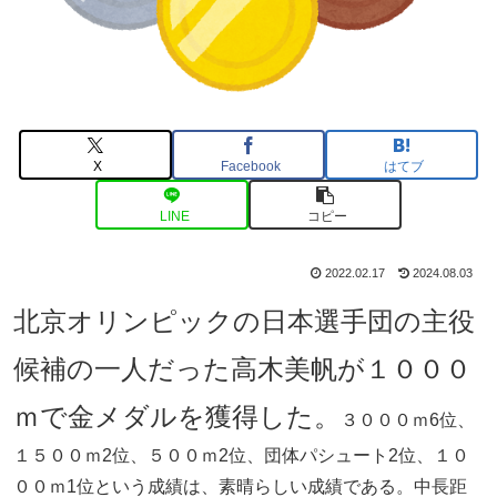
X
Facebook
はてブ
LINE
コピー
2022.02.17
2024.08.03
北京オリンピックの日本選手団の主役
候補の一人だった高木美帆が１０００
ｍで金メダルを獲得した。
３０００ｍ6位、
１５００ｍ2位、５００ｍ2位、団体パシュート2位、１０
００ｍ1位という成績は、素晴らしい成績である。中長距