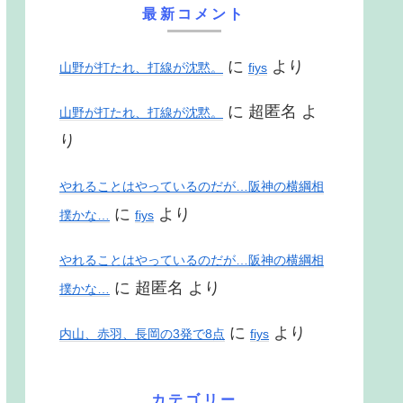
最新コメント
に
より
山野が打たれ、打線が沈黙。
fiys
に
超匿名
よ
山野が打たれ、打線が沈黙。
り
やれることはやっているのだが…阪神の横綱相
に
より
撲かな…
fiys
やれることはやっているのだが…阪神の横綱相
に
超匿名
より
撲かな…
に
より
内山、赤羽、長岡の3発で8点
fiys
カテゴリー