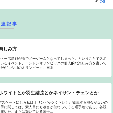
fiys
関連記事
楽しみ方
ルトー広島戦が雨でノーゲームとなってしまった。ということでスポ
ているイベント、ロンドンオリンピックの個人的な楽しみ方を書いて
だが…今回のオリンピック、日本...
ホワイトとか羽生結弦とかネイサン・チェンとか
アスケートにしろ私はオリンピックくらいしか観戦する機会がないの
選手に関しては、素人目にも凄さが伝わってくる選手達である。各競
築いた、または築いている選手...