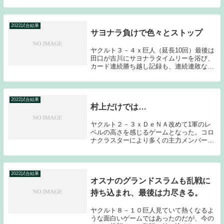
ったのだが、投手陣が粘る中で何とか逆転
勝ちに繋げてみせた。チーム状態は間違い
なく悪い。正直離脱者が多くなってしまう
と、どん...
2022試合結果
サヨナラ負けで色々とストップ
ヤクルト３－４ｘ巨人（延長10回）最後は
田口が吉川にサヨナラタイムリーを浴び、
カード連続勝ち越し記録も、連続連敗なし
記録も、田口の自責点0もストップしてし
まった。試合展開的には押され気味のゲー
ムでありながら、8回に追い付き、延長に
持ち込めた...
2022試合結果
村上だけでは…
ヤクルト２－３ｘＤｅＮＡ改めて1軍のレ
ベルの高さを感じるゲームとなった。コロ
ナクラスターにより多くの主力メンバーを
欠くことになり、2軍の選手が大量に合流
することでチームを維持しているのだが、
この3試合、明確な実力差による力負けが
続いている。...
2022試合結果
オスナのグランドスラムも乱戦に
持ち込まれ、最後は力尽きる。
ヤクルト８－１０巨人見ていて熱くなるよ
うな面白いゲームではあったのだが、今の