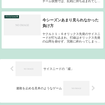
チーム状態では、乱戦に持ち込まれてしま
うと分が悪い。初回に菅野相手にチャンス
を作り、オスナに満塁ホームランが飛び出
すという願ってもない形のゲームの入りと
なったのだが...
2022試合結果
今シーズンあまり見られなかった
負け方
ヤクルト１－６オリックス先発のサイスニ
ードが打ち込まれ、打線はオリックス先発
の山岡を崩せず、完敗に終わってしまっ
た。今シーズンは負けゲームでもどこかで
山場を作ることが多く、こういった負け方
は久々である。投打にミスもあり、もちろ
ん良いゲームと...
サイスニードの「緩」
連敗を止める見本のようなゲーム