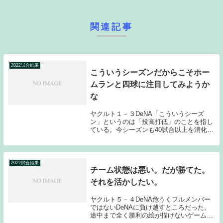
関連記事
2022試合結果
こういうシーズンだからこそホー
ムランと四球に注目してみようか
な
ヤクルト１－３DeNA「こういうシーズ
ン」というのは「投高打低」のことを指し
ている。今シーズンも40試合以上を消化し
たのだが、目に見えて得点数が減ってい
る。2011年～2013年頃まで続いた統一球
（いわゆる低反発球）騒ぎを思い起こさせ
るよう...
2022試合結果
チーム状態は悪い。だが勝てた。
それを活かしたい。
ヤクルト５－４DeNA危うくフルメンバー
ではないDeNAに負け越すところだった。
途中まで全く勝利の絵が描けないゲームだ