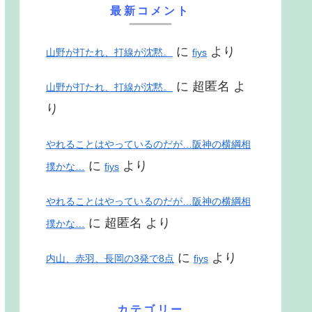
最新コメント
に
より
山野が打たれ、打線が沈黙。
fiys
に
超匿名
よ
山野が打たれ、打線が沈黙。
り
やれることはやっているのだが…阪神の横綱相
に
より
撲かな…
fiys
やれることはやっているのだが…阪神の横綱相
に
超匿名
より
撲かな…
に
より
内山、赤羽、長岡の3発で8点
fiys
カテゴリー