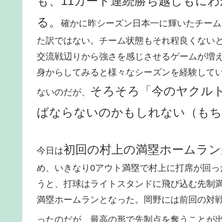
も、11カード連続勝ち越しもに
る。
確かに昨シーズン日本一に輝いたチーム
た訳ではない。チーム状態もそれ程良くない
交流戦辺りから強さを感じさせるゲームが増え
身からしてみると様々なシーズンを経験して
そろそろ「今のヤクル
ないのだが、
ばならないのかもしれない（もち
初回の村上の満塁ホームラン
今日は
め、いきなり0アウト満塁で村上に打席が回
うと、打球はライトスタンドに飛び込む先制
満塁ホームランとなった。岡野には前回の対
ったのだが、最高の形で先制点を奪うことが