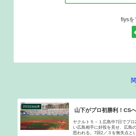
fiy
2022試合結果
山下がプロ初勝利！CS
ヤクルト５－１広島中7日でプロ
い広島相手に好投を見せ、広島の
思われる。7回2／３を無失点とい