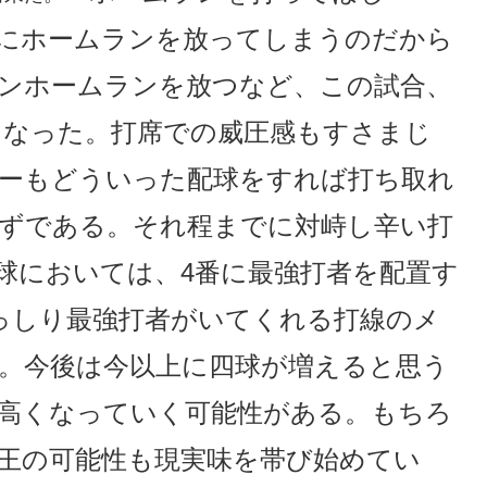
にホームランを放ってしまうのだから
ランホームランを放つなど、この試合、
となった。打席での威圧感もすさまじ
ーもどういった配球をすれば打ち取れ
ずである。それ程までに対峙し辛い打
球においては、4番に最強打者を配置す
っしり最強打者がいてくれる打線のメ
。今後は今以上に四球が増えると思う
高くなっていく可能性がある。もちろ
王の可能性も現実味を帯び始めてい