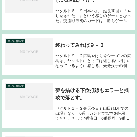
じい3連戦だった。
ヤクルト６－９日本ハム（延長10回）「や
り返された。」という感じのゲームとなっ
た。交流戦最初のカードは、勝ちゲームも
負けゲームも非常に劇的なゲームとなっ
た。まるで短期決戦を戦っているような手
に汗握るゲームの連続となった。今日は小
川がよく投げ...
2022試合結果
終わってみれば９－２
ヤクルト９－２広島やはり今シーズンの広
島は、ヤクルトにとっては組し易い相手に
なっているように感じる。先発投手の個々
の能力という意味では、広島がヤクルトを
上回っている可能性があるのだが、リリー
フ勝負となればヤクルトに明確に軍配が上
がる状態にあ...
2022試合結果
夢を描ける下位打線もエラーと拙
攻で落とす。
ヤクルト１－３楽天今日も山田はDHでの
出場となり、6番セカンドで宮本を起用し
てきた。そして7番濱田、8番長岡、9番内
山壮という並びは、ヤクルトファンとして
は、将来に夢を描けるオーダーとなった。
しかし結果としては、長岡と宮本のエラー