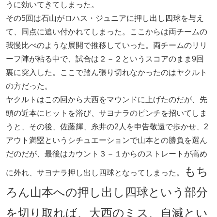
うに効いてきてしまった。
その5回は石山がロハス・ジュニアに押し出し四球を与え
て、同点に追い付かれてしまった。ここからは両チームの
我慢比べのような展開で推移していった。両チームのリリ
ーフ陣が粘る中で、試合は２－２というスコアのまま9回
裏に突入した。ここで踏ん張り切れなかったのはヤクルト
の方だった。
ヤクルトはこの回から大西をマウンドに上げたのだが、先
頭の近本にヒットを浴び、サヨナラのピンチを招いてしま
うと、その後、佐藤輝、糸井の2人を申告敬遠で歩かせ、2
アウト満塁というシチュエーションで山本との勝負を選ん
だのだが、最後はカウント３－１からのストレートが高め
もち
に外れ、サヨナラ押し出し四球となってしまった。
ろん山本への押し出し四球という部分
を切り取れば、大西のミス、自滅とい