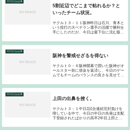
が失点に繋...
2022試合結果
5割近辺でどこまで粘れるか？と
いったチーム状況。
ヤクルト３－１１阪神昨日は石川、青木と
いう投打の大ベテラン選手の活躍で勝利を
手にしたのだが、今日は最下位に沈む阪神
相手に大敗を喫してしまった。結局このカ
ードを1勝2敗と負け越すことになってしま
った。一昨日のゲーム、今日のゲームが今
のヤクルト...
2022試合結果
阪神を警戒せざるを得ない
ヤクルト０－６阪神開幕で躓いた阪神がオ
ールスター前に借金を返済し、今日のゲー
ムでもチームのバランスの良さを見せてく
れた。私自身開幕前にセリーグの本命は阪
神とのブログ記事を書いており、現在6球
団の中で最も力のあるチームが阪神だと感
じている。過...
2022試合結果
上田の出鼻を挫く。
ヤクルト３－１中日2試合連続完封負けを
喫している中で、今日の中日の先発は支配
下登録されたばかりの高卒2年目上田とい
うことで、早めに捉えたかったのだが、初
回の3連打で2点を先制し、上田の出鼻を挫