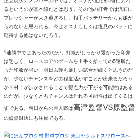
正直現状のメンバーの中では、オスナか塩見を5番に入れ
るというのが基本線だとは思う。その他の打者では流石に
プレッシャーが大き過ぎるし、相手バッテリーからも嫌が
られないと思われる。今はオスナもしくは塩見のバットに
期待する他はないだろう。
5連勝中ではあったのだが、打線がしっかり繋がった印象
は乏しく、ロースコアのゲームを上手く拾っての5連勝だ
った印象が強い。明日以降も厳しい試合が続くと思うのだ
が、少ないチャンスをどの程度活かすことが出来るだろう
か？村上が歩かされることで得点力が下がる可能性はある
のだが、少なくともチャンスは作れる可能性は出てくるは
高津監督VS原監督
ずである。明日からの巨人戦は
の監督対決にも注目である。